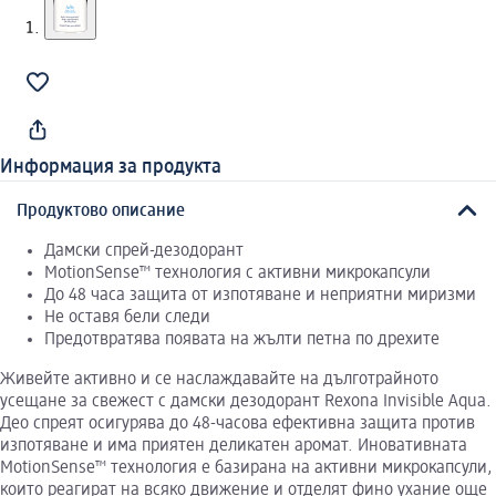
Информация за продукта
Продуктово описание
Дамски спрей-дезодорант
MotionSense™ технология с активни микрокапсули
До 48 часа защита от изпотяване и неприятни миризми
Не оставя бели следи
Предотвратява появата на жълти петна по дрехите
Живейте активно и се наслаждавайте на дълготрайното
усещане за свежест с дамски дезодорант Rexona Invisible Aqua.
Део спреят осигурява до 48-часова ефективна защита против
изпотяване и има приятен деликатен аромат. Иновативната
MotionSense™ технология е базирана на активни микрокапсули,
които реагират на всяко движение и отделят фино ухание още