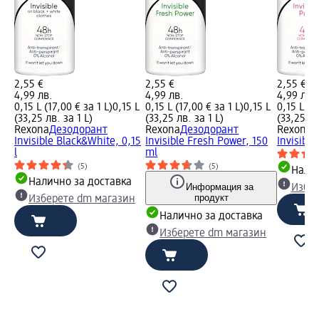
2,55 €
2,55 €
2,55 €
4,99 лв.
4,99 лв.
4,99 лв.
0,15 L (17,00 € за 1 L)
0,15 L
0,15 L (17,00 € за 1 L)
0,15 L
0,15 L (1
(33,25 лв. за 1 L)
(33,25 лв. за 1 L)
(33,25 лв
Rexona
Дезодорант
Rexona
Дезодорант
Rexona
Д
Invisible Black&White, 0,15
Invisible Fresh Power, 150
Invisible
l
ml
(5)
(5)
Налич
Налично за доставка
Информация за
Избе
продукт
Изберете dm магазин
Налично за доставка
Изберете dm магазин