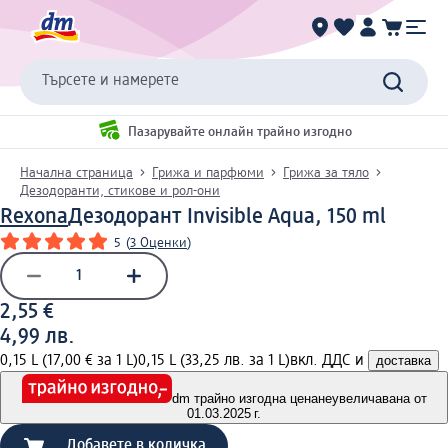
Търсете и намерете
Пазарувайте онлайн трайно изгодно
Начална страница
Грижа и парфюми
Грижа за тяло
Дезодоранти, стикове и рол-они
Rexona
Дезодорант Invisible Aqua, 150 ml
5
(
3 Оценки
)
2,55 €
4,99 лв.
0,15 L (17,00 € за 1 L)
0,15 L (33,25 лв. за 1 L)
вкл. ДДС и
доставка
dm трайно изгодна цена
неувеличавана от
01.03.2025 г.
Добавете в количка