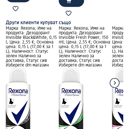
Други клиенти купуват също
Марка: Rexona; Име на
Марка: Rexona; Име на
Марка: 
продукта: Дезодорант
продукта: Дезодорант
продукт
Invisible Black&White, 0,15
Invisible Fresh Power, 150
Invisible
l; Цена: 2,55 €; Основна
ml; Цена: 2,55 €; Основна
Цена: 2,
цена: 0,15 L (17,00 € за 1
цена: 0,15 L (17,00 € за 1
цена: 0,1
L); Наличност: Статус
L); Наличност: Статус
L); Нали
зелен Налично за
зелен Налично за
зелен Н
доставка, Статус сив
доставка, Статус сив
доставка
Изберете dm магазин
Изберете dm магазин
Изберет