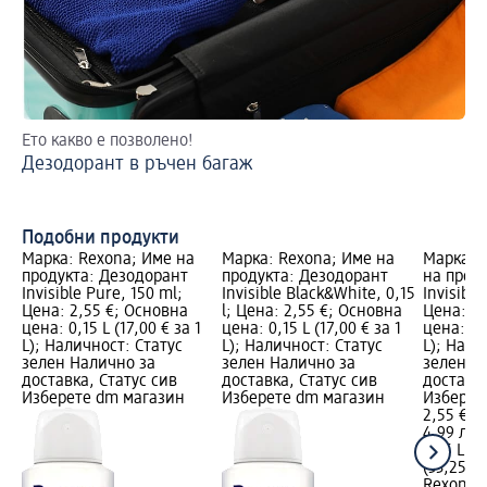
Ето какво е позволено!
2 
Дезодорант в ръчен багаж
На
Подобни продукти
Марка: Rexona; Име на
Марка: Rexona; Име на
Марка: 
продукта: Дезодорант
продукта: Дезодорант
на прод
Invisible Pure, 150 ml;
Invisible Black&White, 0,15
Invisible
Цена: 2,55 €; Основна
l; Цена: 2,55 €; Основна
Цена: 2,
цена: 0,15 L (17,00 € за 1
цена: 0,15 L (17,00 € за 1
цена: 0,1
L); Наличност: Статус
L); Наличност: Статус
L); Нали
зелен Налично за
зелен Налично за
зелен Н
доставка, Статус сив
доставка, Статус сив
доставка
Изберете dm магазин
Изберете dm магазин
Изберет
2,55 €
4,99 лв.
0,15 L (1
(33,25 лв
Rexona 