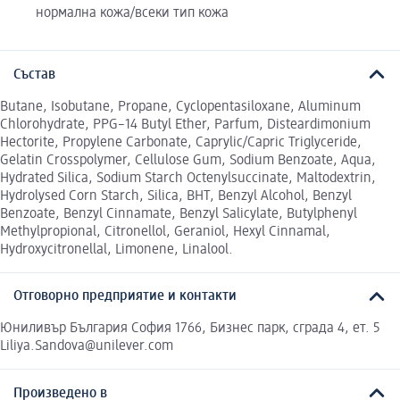
нормална кожа/всеки тип кожа
Състав
Butane, Isobutane, Propane, Cyclopentasiloxane, Aluminum
Chlorohydrate, PPG–14 Butyl Ether, Parfum, Disteardimonium
Hectorite, Propylene Carbonate, Caprylic/Capric Triglyceride,
Gelatin Crosspolymer, Cellulose Gum, Sodium Benzoate, Aqua,
Hydrated Silica, Sodium Starch Octenylsuccinate, Maltodextrin,
Hydrolysed Corn Starch, Silica, BHT, Benzyl Alcohol, Benzyl
Benzoate, Benzyl Cinnamate, Benzyl Salicylate, Butylphenyl
Methylpropional, Citronellol, Geraniol, Hexyl Cinnamal,
Hydroxycitronellal, Limonene, Linalool.
Отговорно предприятие и контакти
Юниливър България София 1766, Бизнес парк, сграда 4, ет. 5
Liliya.Sandova@unilever.com
Произведено в