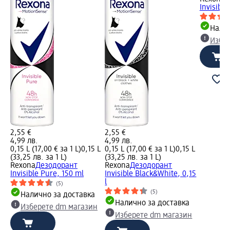
Invisible
Налич
Избе
2,55 €
2,55 €
4,99 лв.
4,99 лв.
0,15 L (17,00 € за 1 L)
0,15 L
0,15 L (17,00 € за 1 L)
0,15 L
(33,25 лв. за 1 L)
(33,25 лв. за 1 L)
Rexona
Дезодорант
Rexona
Дезодорант
Invisible Pure, 150 ml
Invisible Black&White, 0,15
l
(5)
(5)
Налично за доставка
Налично за доставка
Изберете dm магазин
Изберете dm магазин