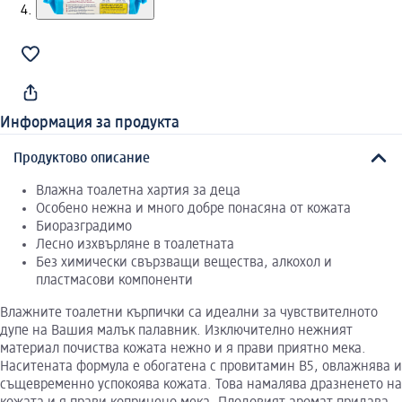
Информация за продукта
Продуктово описание
Влажна тоалетна хартия за деца
Особено нежна и много добре понасяна от кожата
Биоразградимо
Лесно изхвърляне в тоалетната
Без химически свързващи вещества, алкохол и
пластмасови компоненти
Влажните тоалетни кърпички са идеални за чувствителното
дупе на Вашия малък палавник. Изключително нежният
материал почиства кожата нежно и я прави приятно мека.
Наситената формула е обогатена с провитамин В5, овлажнява и
същевременно успокоява кожата. Това намалява дразненето на