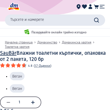
Търсете и намерете
Пазарувайте онлайн трайно изгодно
Начална страница
Домакинство
Домакинска хартия
Тоалетна хартия
SauBär
Влажни тоалетни кърпички, опаковка
от 2 пакета, 120 бр
4.8
(
17 Оценки
)
Веган
Веган