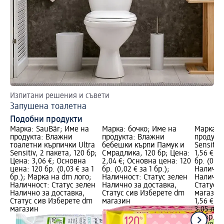
Изпитани решения и съвети
Запушена тоалетна
Подобни продукти
Марка: SauBär; Име на
Марка: бочко; Име на
Марка: 
продукта: Влажни
продукта: Влажни
продукт
тоалетни кърпички Ultra
бебешки кърпи Памук и
Sensitiv
Sensitiv, 2 пакета, 120 бр;
Смрадлика, 120 бр; Цена:
1,56 €; 
Цена: 3,06 €; Основна
2,04 €; Основна цена: 120
бр. (0,02
цена: 120 бр. (0,03 € за 1
бр. (0,02 € за 1 бр.);
Налично
бр.); Марка на dm лого;
Наличност: Статус зелен
Налично
Наличност: Статус зелен
Налично за доставка,
Статус 
Налично за доставка,
Статус сив Изберете dm
магазин
Статус сив Изберете dm
магазин
1,56 €
магазин
3,05 лв.
80 бр. (0