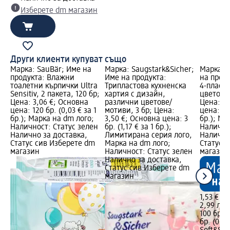
Изберете dm магазин
Други клиенти купуват също
Марка: SauBär; Име на
Марка: Saugstark&Sicher;
Марка: S
продукта: Влажни
Име на продукта:
на прод
тоалетни кърпички Ultra
Трипластова кухненска
4-пласт
Sensitiv, 2 пакета, 120 бр;
хартия с дизайн,
цветове/
Цена: 3,06 €; Основна
различни цветове/
Цена: 1,
цена: 120 бр. (0,03 € за 1
мотиви, 3 бр; Цена:
цена: 100
бр.); Марка на dm лого;
3,50 €; Основна цена: 3
бр.); Ма
Наличност: Статус зелен
бр. (1,17 € за 1 бр.);
Налично
Налично за доставка,
Лимитирана серия лого,
Налично
Статус сив Изберете dm
Марка на dm лого;
Статус 
магазин
Наличност: Статус зелен
магазин
Налично за доставка,
Статус сив Изберете dm
магазин
1,53 €
2,99 лв.
100 бр. (
бр. (0,04