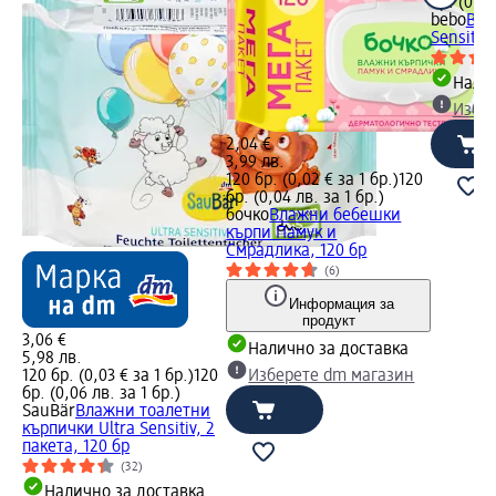
бр. (0,04
bebo
Вла
Sensitive
Налич
Избе
2,04 €
3,99 лв.
120 бр. (0,02 € за 1 бр.)
120
бр. (0,04 лв. за 1 бр.)
бочко
Влажни бебешки
кърпи Памук и
Смрадлика, 120 бр
(6)
Информация за
продукт
3,06 €
Налично за доставка
5,98 лв.
120 бр. (0,03 € за 1 бр.)
120
Изберете dm магазин
бр. (0,06 лв. за 1 бр.)
SauBär
Влажни тоалетни
кърпички Ultra Sensitiv, 2
пакета, 120 бр
(32)
Налично за доставка