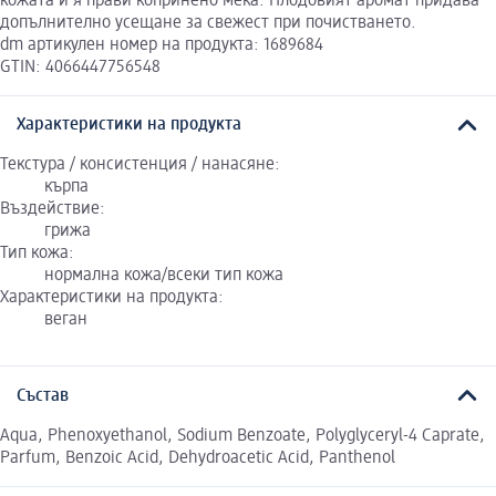
кожата и я прави копринено мека. Плодовият аромат придава
допълнително усещане за свежест при почистването.
dm артикулен номер на продукта: 1689684
GTIN: 4066447756548
Характеристики на продукта
Текстура / консистенция / нанасяне:
кърпа
Въздействие:
грижа
Тип кожа:
нормална кожа/всеки тип кожа
Характеристики на продукта:
веган
Състав
Aqua, Phenoxyethanol, Sodium Benzoate, Polyglyceryl-4 Caprate,
Parfum, Benzoic Acid, Dehydroacetic Acid, Panthenol