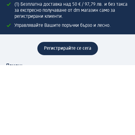
(1) Безплатна доставка над 50 € / 97,79 лв. и без такса
за експресно получаване от dm магазин само за
регистрирани клиенти.
Управлявайте Вашите поръчки бързо и лесно.
Регистрирайте се сега
Помощ
Предимства & Услуги
Център за обслужване на клиенти
Доставка & Изпращане
Връщане на стока
За dm концерна
За нас
Нашата отговорност
Работа в dm
Преса
Маршрут до Централен офис
dm Централен склад