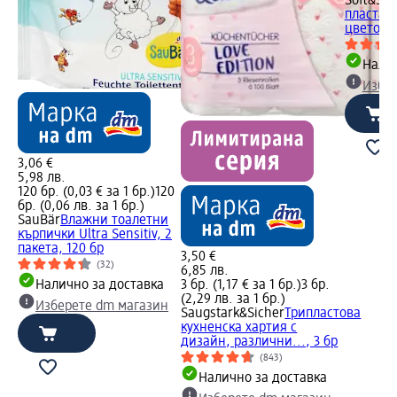
Soft&Sic
пласта,
цветове/
Налич
Избе
3,06 €
5,98 лв.
120 бр. (0,03 € за 1 бр.)
120
бр. (0,06 лв. за 1 бр.)
SauBär
Влажни тоалетни
кърпички Ultra Sensitiv, 2
пакета, 120 бр
3,50 €
(32)
6,85 лв.
Налично за доставка
3 бр. (1,17 € за 1 бр.)
3 бр.
(2,29 лв. за 1 бр.)
Изберете dm магазин
Saugstark&Sicher
Трипластова
кухненска хартия с
дизайн, различни..., 3 бр
(843)
Налично за доставка