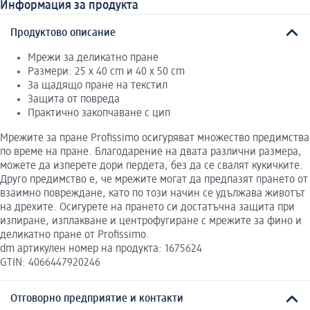
Информация за продукта
Продуктово описание
Мрежи за деликатно пране
Размери: 25 x 40 cm и 40 x 50 cm
За щадящо пране на текстил
Защита от повреда
Практично закопчаване с цип
Мрежите за пране Profissimo осигуряват множество предимства
по време на пране. Благодарение на двата различни размера,
можете да изперете дори пердета, без да се свалят кукичките.
Друго предимство е, че мрежите могат да предпазят прането от
взаимно повреждане, като по този начин се удължава животът
на дрехите. Осигурете на прането си достатъчна защита при
изпиране, изплакване и центрофугиране с мрежите за фино и
деликатно пране от Profissimo.
dm артикулен номер на продукта: 1675624
GTIN: 4066447920246
Отговорно предприятие и контакти