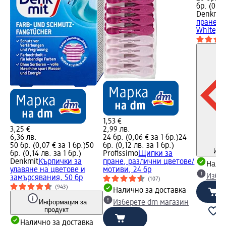
бр. (0,23
Denkmit
пране с
White, 2
1,53 €
3,25 €
2,99 лв.
6,36 лв.
24 бр. (0,06 € за 1 бр.)
24
50 бр. (0,07 € за 1 бр.)
50
бр. (0,12 лв. за 1 бр.)
Инф
бр. (0,14 лв. за 1 бр.)
Profissimo
Щипки за
Denkmit
Кърпички за
пране, различни цветове/
Налич
улавяне на цветове и
мотиви, 24 бр
Избе
замърсявания, 50 бр
(107)
(943)
Налично за доставка
Информация за
Изберете dm магазин
продукт
Налично за доставка