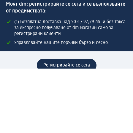
Моят dm: регистрирайте се сега и се възползвайте
от предимствата:
(1) Безплатна доставка над 50 € / 97,79 лв. и без такса
за експресно получаване от dm магазин само за
регистрирани клиенти.
Управлявайте Вашите поръчки бързо и лесно.
Регистрирайте се сега
Помощ
Предимства & Услуги
Център за обслужване на клиенти
Доставка & Изпращане
Връщане на стока
За dm концерна