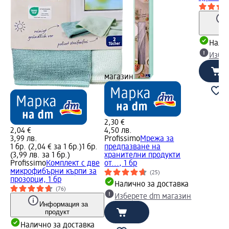
Налич
Избе
магазин
2,30 €
2,04 €
4,50 лв.
3,99 лв.
Profissimo
Мрежа за
1 бр. (2,04 € за 1 бр.)
1 бр.
предпазване на
(3,99 лв. за 1 бр.)
хранителни продукти
Profissimo
Комплект с две
от..., 1 бр
микрофибърни кърпи за
(25)
прозорци, 1 бр
Налично за доставка
(76)
Изберете dm магазин
Информация за
продукт
Налично за доставка