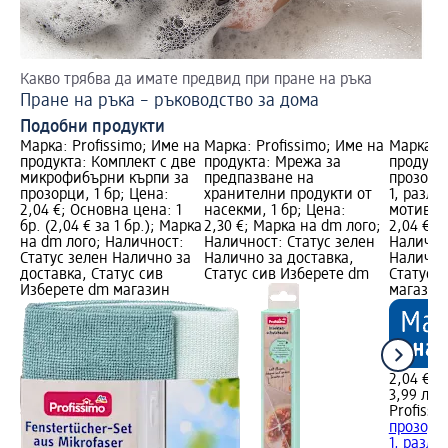
Какво трябва да имате предвид при пране на ръка
Та
Пране на ръка – ръководство за дома
Пр
Подобни продукти
Марка: Profissimo; Име на
Марка: Profissimo; Име на
Марка: P
продукта: Комплект с две
продукта: Мрежа за
продукта
микрофибърни кърпи за
предпазване на
прозорц
прозорци, 1 бр; Цена:
хранителни продукти от
1, разли
2,04 €; Основна цена: 1
насекми, 1 бр; Цена:
мотиви, 
бр. (2,04 € за 1 бр.); Марка
2,30 €; Марка на dm лого;
2,04 €; 
на dm лого; Наличност:
Наличност: Статус зелен
Налично
Статус зелен Налично за
Налично за доставка,
Налично
доставка, Статус сив
Статус сив Изберете dm
Статус 
Изберете dm магазин
магазин
2,04 €
3,99 лв.
Profissi
прозорц
1, различ