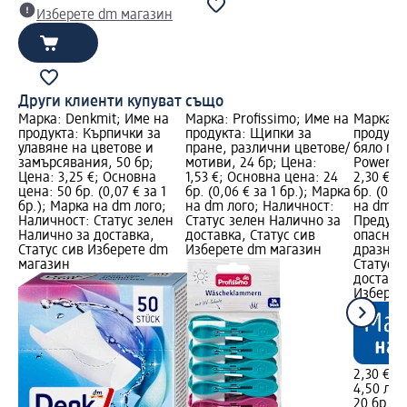
Изберете dm магазин
Други клиенти купуват също
Марка: Denkmit; Име на
Марка: Profissimo; Име на
Марка: 
продукта: Кърпички за
продукта: Щипки за
продукт
улавяне на цветове и
пране, различни цветове/
бяло пр
замърсявания, 50 бр;
мотиви, 24 бр; Цена:
Power Wh
Цена: 3,25 €; Основна
1,53 €; Основна цена: 24
2,30 €; 
цена: 50 бр. (0,07 € за 1
бр. (0,06 € за 1 бр.); Марка
бр. (0,12
бр.); Марка на dm лого;
на dm лого; Наличност:
на dm ло
Наличност: Статус зелен
Статус зелен Налично за
Предупр
Налично за доставка,
доставка, Статус сив
опаснос
Статус сив Изберете dm
Изберете dm магазин
дразнен
магазин
Статус 
доставка
Изберет
2,30 €
4,50 лв.
20 бр. (0