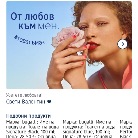
Усетете любовта!
Из
Свети Валентин ❤️
жи
Де
Подобни продукти
Марка: bugatti; Име на
Марка: bugatti; Име на
Марка: b
продукта: Тоалетна вода
продукта: Тоалетна вода
продукт
Signature Black, 100 ml;
signature blue, 100 ml;
Perform
Цена: 28,50 €; Основна
Цена: 28,50 €; Основна
Black, 1