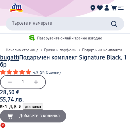
Търсете и намерете
Пазарувайте онлайн трайно изгодно
Начална страница
Грижа и парфюми
Подаръчни комплекти
bugatti
Подаръчен комплект Signature Black, 1
бр
4.9
(
34 Оценки
)
28,50 €
55,74 лв.
вкл. ДДС и
доставка
Добавете в количка