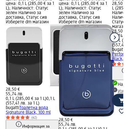
цена: 0,1 L (285,00 € за 1
цена: 0,1 L (285,00 € за 1
28,50 €;
L); Наличност: Статус
L); Наличност: Статус
L (285,00
зелен Налично за
зелен Налично за
Налично
доставка, Статус сив
доставка, Статус сив
Налично
Изберете dm магазин
Изберете dm магазин
Статус 
магазин
28,50 €
55,74 лв
0,1 L (28
(557,41 л
bugatti
Т
Perform
Black, 1
Налич
28,50 €
Избе
55,74 лв.
0,1 L (285,00 € за 1 L)
0,1 L
(557,41 лв. за 1 L)
bugatti
Тоалетна вода
Signature Black, 100 ml
(62)
28,50 €
55,74 лв.
Информация за