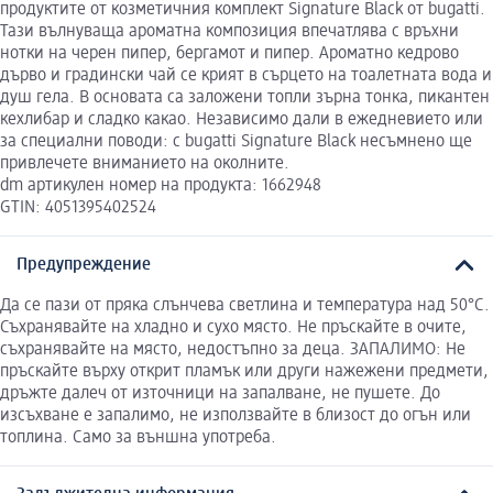
продуктите от козметичния комплект Signature Black от bugatti.
Тази вълнуваща ароматна композиция впечатлява с връхни
нотки на черен пипер, бергамот и пипер. Ароматно кедрово
дърво и градински чай се крият в сърцето на тоалетната вода и
душ гела. В основата са заложени топли зърна тонка, пикантен
кехлибар и сладко какао. Независимо дали в ежедневието или
за специални поводи: с bugatti Signature Black несъмнено ще
привлечете вниманието на околните.
dm артикулен номер на продукта: 1662948
GTIN: 4051395402524
Предупреждение
Да се пази от пряка слънчева светлина и температура над 50°C.
Съхранявайте на хладно и сухо място. Не пръскайте в очите,
съхранявайте на място, недостъпно за деца. ЗАПАЛИМО: Не
пръскайте върху открит пламък или други нажежени предмети,
дръжте далеч от източници на запалване, не пушете. До
изсъхване е запалимо, не използвайте в близост до огън или
топлина. Само за външна употреба.