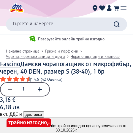
Търсете и намерете
Пазарувайте онлайн трайно изгодно
Начална страница
Грижа и парфюми
Чорапи, чорапогащници и други
Чорапогащници и клинове
Fascino
Дамски чорапогащник от микрофибър,
черен, 40 DEN, размер S (38-40), 1 бр
4.5
(
42 Оценки
)
3,16 €
6,18 лв.
вкл. ДДС и
доставка
dm трайно изгодна цена
неувеличавана от
30.10.2025 г.