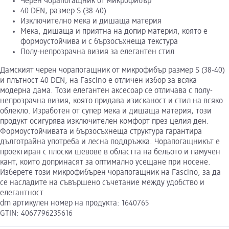
Черен чорапогащник от микрофибър
40 DEN, размер S (38-40)
Изключително мека и дишаща материя
Мека, дишаща и приятна на допир материя, която е
формоустойчива и с бързосъхнеща текстура
Полу-непрозрачна визия за елегантен стил
Дамският черен чорапогащник от микрофибър размер S (38-40)
и плътност 40 DEN, на Fascino е отличен избор за всяка
модерна дама. Този елегантен аксесоар се отличава с полу-
непрозрачна визия, която придава изисканост и стил на всяко
облекло. Изработен от супер мека и дишаща материя, този
продукт осигурява изключителен комфорт през целия ден.
Формоустойчивата и бързосъхнеща структура гарантира
дълготрайна употреба и лесна поддръжка. Чорапогащникът е
проектиран с плоски шевове в областта на бельото и памучен
кант, които допринасят за оптимално усещане при носене.
Изберете този микрофибърен чорапогащник на Fascino, за да
се насладите на съвършено съчетание между удобство и
елегантност.
dm артикулен номер на продукта: 1640765
GTIN: 4067796235616