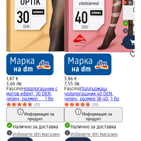
Налич
Избе
1,87 €
3,86 €
3,66 лв.
7,55 лв.
Fascino
Чорапогащник с
Fascino
Поддържащ
матов ефект, 30 DEN,
чорапогащник 40 DEN,
черен, размер..., 1 бр
черен, размер 38-40, 1 бр
(51)
(35)
Информация за
Информация за
продукт
продукт
Налично за доставка
Налично за доставка
Изберете dm магазин
Изберете dm магазин