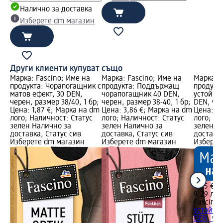
Налично за доставка
Изберете dm магазин
Други клиенти купуват също
Марка: Fascino; Име на
Марка: Fascino; Име на
Марка: F
продукта: Чорапогащник с
продукта: Поддържащ
продукт
матов ефект, 30 DEN,
чорапогащник 40 DEN,
устойчив
черен, размер 38/40, 1 бр;
черен, размер 38-40, 1 бр;
DEN, чер
Цена: 1,87 €; Марка на dm
Цена: 3,86 €; Марка на dm
Цена: 4,
лого; Наличност: Статус
лого; Наличност: Статус
лого; На
зелен Налично за
зелен Налично за
зелен Н
доставка, Статус сив
доставка, Статус сив
доставка
Изберете dm магазин
Изберете dm магазин
Изберет
4,75 €
9,29 лв.
Fascino
Ч
устойчив
DEN, чер