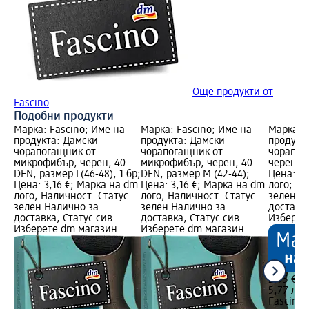
Още продукти от
Fascino
Подобни продукти
Марка: Fascino; Име на
Марка: Fascino; Име на
Марка: F
продукта: Дамски
продукта: Дамски
продукт
чорапогащник от
чорапогащник от
чорапог
микрофибър, черен, 40
микрофибър, черен, 40
черен,XL
DEN, размер L(46-48), 1 бр;
DEN, размер M (42-44);
Цена: 2,
Цена: 3,16 €; Марка на dm
Цена: 3,16 €; Марка на dm
лого; На
лого; Наличност: Статус
лого; Наличност: Статус
зелен Н
зелен Налично за
зелен Налично за
доставка
доставка, Статус сив
доставка, Статус сив
Изберет
Изберете dm магазин
Изберете dm магазин
2,95 €
5,77 лв.
Fascino