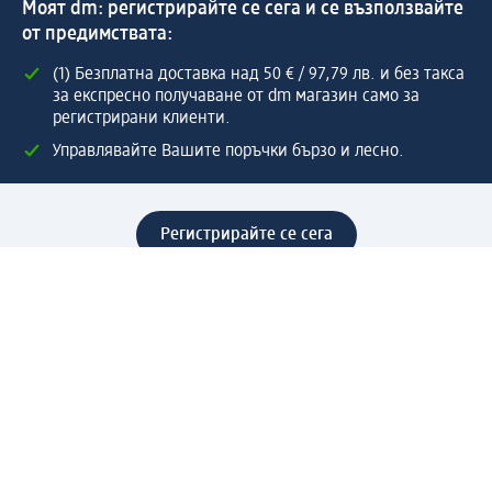
Моят dm: регистрирайте се сега и се възползвайте
от предимствата:
(1) Безплатна доставка над 50 € / 97,79 лв. и без такса
за експресно получаване от dm магазин само за
регистрирани клиенти.
Управлявайте Вашите поръчки бързо и лесно.
Регистрирайте се сега
Помощ
Предимства & Услуги
Център за обслужване на клиенти
Доставка & Изпращане
Връщане на стока
За dm концерна