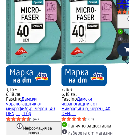
чорапог
черен,XL
Налич
Избе
3,16 €
3,16 €
6,18 лв.
6,18 лв.
Fascino
Дамски
Fascino
Дамски
чорапогащник от
чорапогащник от
микрофибър, черен, 40
микрофибър, черен, 40
DEN,..., 1 бр
DEN,...
(47)
(51)
Налично за доставка
Информация за
продукт
Изберете dm магазин