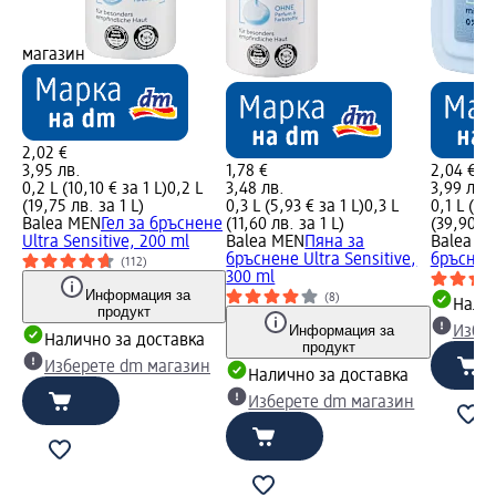
магазин
2,02 €
3,95 лв.
1,78 €
2,04 €
0,2 L (10,10 € за 1 L)
0,2 L
3,48 лв.
3,99 лв.
(19,75 лв. за 1 L)
0,3 L (5,93 € за 1 L)
0,3 L
0,1 L (20
Balea MEN
Гел за бръснене
(11,60 лв. за 1 L)
(39,90 лв
Ultra Sensitive, 200 ml
Balea MEN
Пяна за
Balea M
бръснене Ultra Sensitive,
бръснене
(112)
300 ml
Информация за
(8)
Налич
продукт
Информация за
Избе
Налично за доставка
продукт
Изберете dm магазин
Налично за доставка
Изберете dm магазин