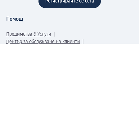
Регистрирайте се сега
Помощ
Предимства & Услуги
Център за обслужване на клиенти
Доставка & Изпращане
Връщане на стока
За dm концерна
За нас
Нашата отговорност
Работа в dm
Преса
Маршрут до Централен офис
dm Централен склад
Продуктов свят
dm Свят