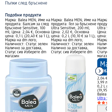
Пъпки след бръснене
По
Подобни продукти
Марка: Balea MEN; Име на
Марка: Balea MEN; Име на
Марка: 
продукта: Балсам за след
продукта: Гел за бръснене
продукта
бръснене Sensitive, 100
Ultra Sensitive, 200 ml;
Ultra Sen
ml; Цена: 2,04 €; Основна
Цена: 2,02 €; Основна
Цена: 2,
цена: 0,1 L (20,40 € за 1 L);
цена: 0,2 L (10,10 € за 1 L);
цена: 0,2
Марка на dm лого;
Марка на dm лого;
Марка н
Наличност: Статус зелен
Наличност: Статус зелен
Налично
Налично за доставка,
Налично за доставка,
Налично
Статус сив Изберете dm
Статус сив Изберете dm
Статус 
магазин
магазин
2,04 €
3,99 лв.
0,2 L (10
(19,95 лв
Balea m
Ultra Sen