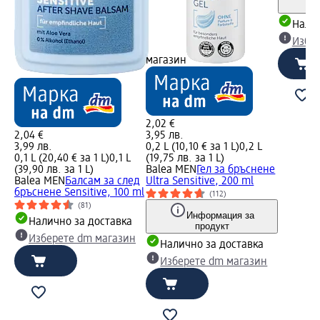
Налич
Избе
магазин
2,02 €
2,04 €
3,95 лв.
3,99 лв.
0,2 L (10,10 € за 1 L)
0,2 L
0,1 L (20,40 € за 1 L)
0,1 L
(19,75 лв. за 1 L)
(39,90 лв. за 1 L)
Balea MEN
Гел за бръснене
Balea MEN
Балсам за след
Ultra Sensitive, 200 ml
бръснене Sensitive, 100 ml
(112)
(81)
Информация за
Налично за доставка
продукт
Изберете dm магазин
Налично за доставка
Изберете dm магазин