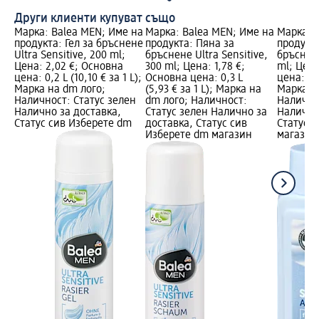
Други клиенти купуват също
Марка: Balea MEN; Име на
Марка: Balea MEN; Име на
Марка: 
продукта: Гел за бръснене
продукта: Пяна за
продукта
Ultra Sensitive, 200 ml;
бръснене Ultra Sensitive,
бръснене
Цена: 2,02 €; Основна
300 ml; Цена: 1,78 €;
ml; Цена
цена: 0,2 L (10,10 € за 1 L);
Основна цена: 0,3 L
цена: 0,1
Марка на dm лого;
(5,93 € за 1 L); Марка на
Марка н
Наличност: Статус зелен
dm лого; Наличност:
Налично
Налично за доставка,
Статус зелен Налично за
Налично
Статус сив Изберете dm
доставка, Статус сив
Статус 
Изберете dm магазин
магазин