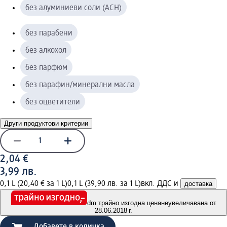
без алуминиеви соли (ACH)
без парабени
без алкохол
без парфюм
без парафин/минерални масла
без оцветители
Други продуктови критерии
2,04 €
3,99 лв.
0,1 L (20,40 € за 1 L)
0,1 L (39,90 лв. за 1 L)
вкл. ДДС и
доставка
dm трайно изгодна цена
неувеличавана от
28.06.2018 г.