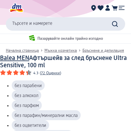
Търсете и намерете
Пазарувайте онлайн трайно изгодно
Начална страница
Мъжка козметика
Бръснене и депилация
Balea MEN
Афтършейв за след бръснене Ultra
Sensitive, 100 ml
4.3
(
72 Оценки
)
без парабени
без алкохол
без парфюм
без парафин/минерални масла
без оцветители