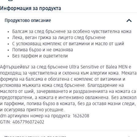
Информация за продукта
Продуктово описание
Балсам за след бръснене за особено чувствителна кожа
Лека, веган грижа за лицето след бръснене
С успокояващ комплекс от витамини и масло от ший
Попива бързо и не омазнява
Без парфюм и оцветители
Афтършейвът за след бръснене Ultra Sensitive от Balea MEN е
подходящ за чувствителна и склонна към алергии кожа. Меката
формула на балсама е обогатена с комплекс от витамини и
успокоява мъжката кожа след бръснене. Благодарение на
маслото от ший, зачервяването и раздразненията на кожата са
предотвратени, а кожата е интензивно овлажнена. Без алкохол
и парфюми, попива бързо в кожата, без да оставя мазни следи,
и осигурява приятно усещане.
dm артикулен номер на продукта: 1626208
GTIN: 4067796072402