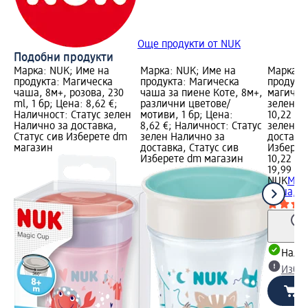
Още продукти от NUK
Подобни продукти
Марка: NUK; Име на
Марка: NUK; Име на
Марка: 
продукта: Магическа
продукта: Магическа
продукт
чаша, 8м+, розова, 230
чашa за пиене Коте, 8м+,
магичес
ml, 1 бр; Цена: 8,62 €;
различни цветове/
зеленa, 
Наличност: Статус зелен
мотиви, 1 бр; Цена:
10,22 €;
Налично за доставка,
8,62 €; Наличност: Статус
зелен Н
Статус сив Изберете dm
зелен Налично за
доставка
магазин
доставка, Статус сив
Изберет
Изберете dm магазин
10,22 €
19,99 лв
NUK
Мин
чаша, 6+
Налич
Избе