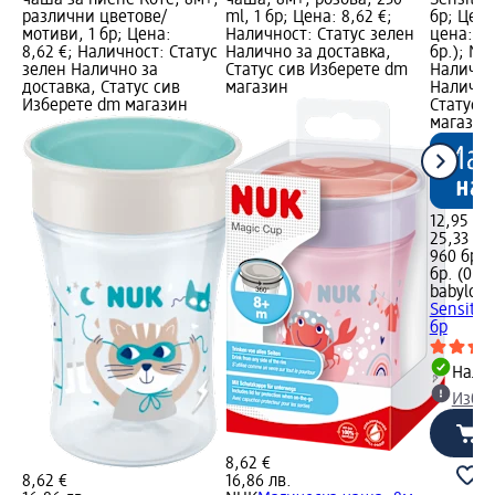
различни цветове/
ml, 1 бр; Цена: 8,62 €;
бр; Цена
мотиви, 1 бр; Цена:
Наличност: Статус зелен
цена: 960
8,62 €; Наличност: Статус
Налично за доставка,
бр.); Ма
зелен Налично за
Статус сив Изберете dm
Налично
доставка, Статус сив
магазин
Налично
Изберете dm магазин
Статус 
магазин
12,95 €
25,33 лв
960 бр. (
бр. (0,02
babylove
Sensitive
бр
Налич
Избе
8,62 €
8,62 €
16,86 лв.