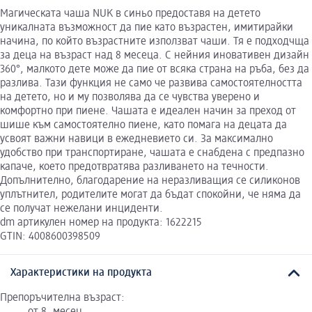
Магическата чаша NUK в синьо предоставя на детето
уникалната възможност да пие като възрастен, имитирайки
начина, по който възрастните използват чаши. Тя е подходчща
за деца на възраст над 8 месеца. С нейния иновативен дизайн
360°, малкото дете може да пие от всяка страна на ръба, без да
разлива. Тази функция не само че развива самостоятелността
на детето, но и му позволява да се чувства уверено и
комфортно при пиене. Чашата е идеален начин за преход от
шише към самостоятелно пиене, като помага на децата да
усвоят важни навици в ежедневието си. За максимално
удобство при транспортиране, чашата е снабдена с предпазно
капаче, което предотвратява разливането на течности.
Допълнително, благодарение на неразливащия се силиконов
уплътнител, родителите могат да бъдат спокойни, че няма да
се получат нежелани инциденти.
dm артикулен номер на продукта: 1622215
GTIN: 4008600398509
Характеристики на продукта
Препоръчителна възраст: