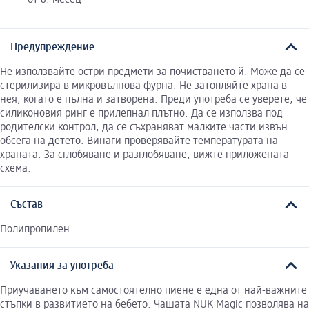
от 8. месец
Предупреждение
Не използвайте остри предмети за почистването й. Може да се
стерилизира в микровълнова фурна. Не затопляйте храна в
нея, когато е пълна и затворена. Преди употреба се уверете, че
силиконовия ринг е прилепнал плътно. Да се използва под
родителски контрол, да се съхраняват малките части извън
обсега на детето. Винаги проверявайте температурата на
храната. За сглобяване и разглобяване, вижте приложената
схема.
Състав
Полипропилен
Указания за употреба
Приучаването към самостоятелно пиене е една от най-важните
стъпки в развитието на бебето. Чашата NUK Magic позволява на