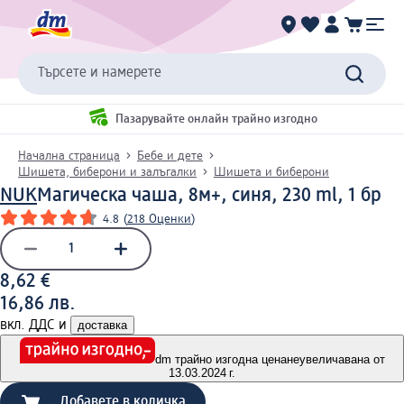
Търсете и намерете
Пазарувайте онлайн трайно изгодно
Начална страница
Бебе и дете
Шишета, биберони и залъгалки
Шишета и биберони
NUK
Магическа чаша, 8м+, синя, 230 ml, 1 бр
4.8
(
218 Оценки
)
8,62 €
16,86 лв.
вкл. ДДС и
доставка
dm трайно изгодна цена
неувеличавана от
13.03.2024 г.
Добавете в количка