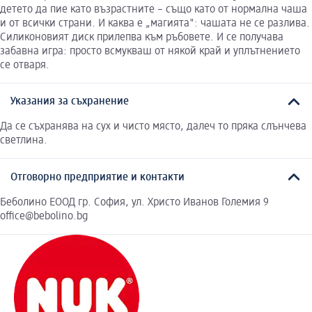
детето да пие като възрастните – също като от нормална чаша
и от всички страни. И каква е „магията": чашата не се разлива.
Силиконовият диск прилепва към ръбовете. И се получава
забавна игра: просто всмукваш от някой край и уплътнението
се отваря.
Указания за съхранение
Да се съхранява на сух и чисто място, далеч то пряка слънчева
светлина.
Отговорно предприятие и контакти
Беболино ЕООД гр. София, ул. Христо Иванов Големия 9
office@bebolino.bg