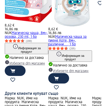
8,62 €
16,86 лв.
8,62 €
NUK
Магическа чаша, 8м+,
16,86 лв.
розова, 230 ml, 1 бр
NUK
Магическа чашa за
пиене Коте, 8м+,
(200)
различни..., 1 бр
Информация за
(205)
продукт
Информация за
Налично за доставка
продукт
Изберете dm магазин
Налично за доставка
Изберете dm магазин
Други клиенти купуват също
Марка: NUK; Име на
Марка: NUK; Име на
Марка: b
продукта: Магическа
продукта: Магическа
продукт
чашa за пиене Коте, 8м+,
чаша, 8м+, розова, 230
Sensitive