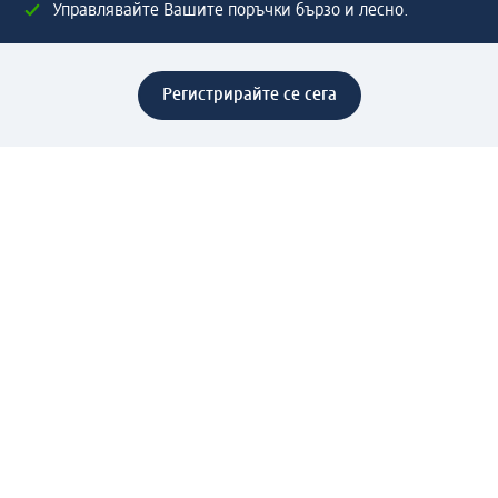
Управлявайте Вашите поръчки бързо и лесно.
Регистрирайте се сега
Помощ
Предимства & Услуги
Център за обслужване на клиенти
Доставка & Изпращане
Връщане на стока
За dm концерна
За нас
Нашата отговорност
Работа в dm
Преса
Маршрут до Централен офис
dm Централен склад
Продуктов свят
dm Свят