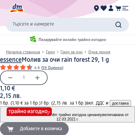
Търсете и намерете
Пазарувайте онлайн трайно изгодно
Начална страница
Грим
Грим за очи
Очна линия
essence
Молив за очи rain forest 29, 1 g
4.6
(
59 Оценки
)
1,10 €
2,15 лв.
1 бр. (1,10 € за 1 бр.)
1 бр. (2,15 лв. за 1 бр.)
вкл. ДДС и
доставка
dm трайно изгодна цена
неувеличавана от
12.03.2021 г.
Добавете в количка