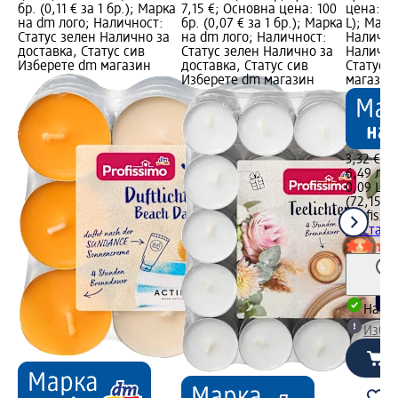
бр. (0,11 € за 1 бр.); Марка
7,15 €; Основна цена: 100
цена: 0,0
на dm лого; Наличност:
бр. (0,07 € за 1 бр.); Марка
L); Марк
Статус зелен Налично за
на dm лого; Наличност:
Налично
доставка, Статус сив
Статус зелен Налично за
Налично
Изберете dm магазин
доставка, Статус сив
Статус 
Изберете dm магазин
магазин
3,32 €
6,49 лв.
0,09 L (3
(72,15 лв
Profissi
за стая 
Налич
Избе