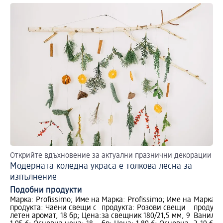
Открийте вдъхновение за актуални празнични декорации
Ле
Модерната коледна украса е толкова лесна за
На
изпълнение
ма
Подобни продукти
Марка: Profissimo; Име на
Марка: Profissimo; Име на
Марка: P
продукта: Чаени свещи с
продукта: Розови свещи
продукт
летен аромат, 18 бр; Цена:
за свещник 180/21,5 мм, 9
Ванилия,