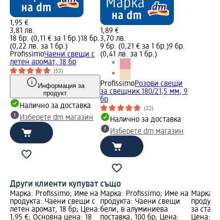
1,95 €
3,81 лв.
1,89 €
18 бр. (0,11 € за 1 бр.)
18 бр.
3,70 лв.
(0,22 лв. за 1 бр.)
9 бр. (0,21 € за 1 бр.)
9 бр.
Profissimo
Чаени свещи с
(0,41 лв. за 1 бр.)
летен аромат, 18 бр
(53)
Profissimo
Розови свещи
Информация за
за свещник 180/21,5 мм, 9
продукт
бр
Налично за доставка
(22)
Изберете dm магазин
Налично за доставка
Изберете dm магазин
Други клиенти купуват също
Марка: Profissimo; Име на
Марка: Profissimo; Име на
Марка: P
продукта: Чаени свещи с
продукта: Чаени свещи
продукт
летен аромат, 18 бр; Цена:
бели, в алуминиева
за стая 
1,95 €; Основна цена: 18
поставка, 100 бр; Цена:
Цена: 3,