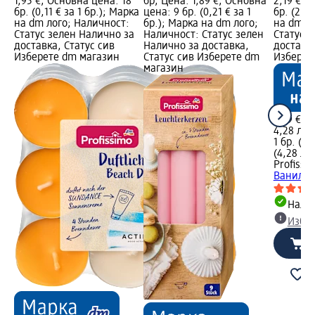
1,95 €; Основна цена: 18
бр; Цена: 1,89 €; Основна
2,19 €; 
бр. (0,11 € за 1 бр.); Марка
цена: 9 бр. (0,21 € за 1
бр. (2,19
на dm лого; Наличност:
бр.); Марка на dm лого;
на dm л
Статус зелен Налично за
Наличност: Статус зелен
Статус 
доставка, Статус сив
Налично за доставка,
доставка
Изберете dm магазин
Статус сив Изберете dm
Изберет
магазин
2,19 €
4,28 лв.
1 бр. (2,
(4,28 лв.
Profissi
Ванилия,
Налич
Избе