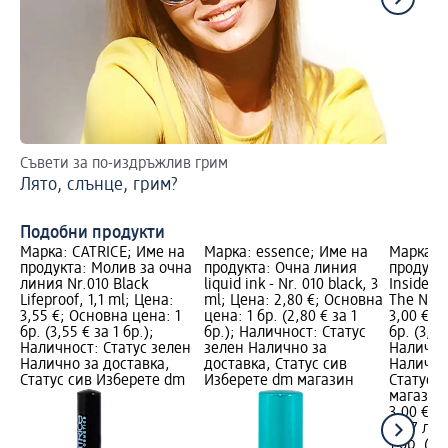
Съвети за по-издръжлив грим
4 
Лято, слънце, грим?
Пр
ли
Подобни продукти
Марка: CATRICE; Име на
Марка: essence; Име на
Марка: 
продукта: Молив за очна
продукта: Очна линия
продукт
линия Nr.010 Black
liquid ink - Nr. 010 black, 3
Inside Ey
Lifeproof, 1,1 ml; Цена:
ml; Цена: 2,80 €; Основна
The New 
3,55 €; Основна цена: 1
цена: 1 бр. (2,80 € за 1
3,00 €; 
бр. (3,55 € за 1 бр.);
бр.); Наличност: Статус
бр. (3,00
Наличност: Статус зелен
зелен Налично за
Налично
Налично за доставка,
доставка, Статус сив
Налично
Статус сив Изберете dm
Изберете dm магазин
Статус 
магазин
3,00 €
5,87 лв.
1 бр. (3,