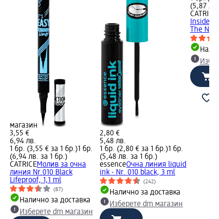
(5,87 лв.
CATRICE
Inside Ey
The New.
Налич
Избе
магазин
3,55 €
2,80 €
6,94 лв.
5,48 лв.
1 бр. (3,55 € за 1 бр.)
1 бр.
1 бр. (2,80 € за 1 бр.)
1 бр.
(6,94 лв. за 1 бр.)
(5,48 лв. за 1 бр.)
CATRICE
Молив за очна
essence
Очна линия liquid
линия Nr.010 Black
ink - Nr. 010 black, 3 ml
Lifeproof, 1,1 ml
(242)
(87)
Налично за доставка
Налично за доставка
Изберете dm магазин
Изберете dm магазин