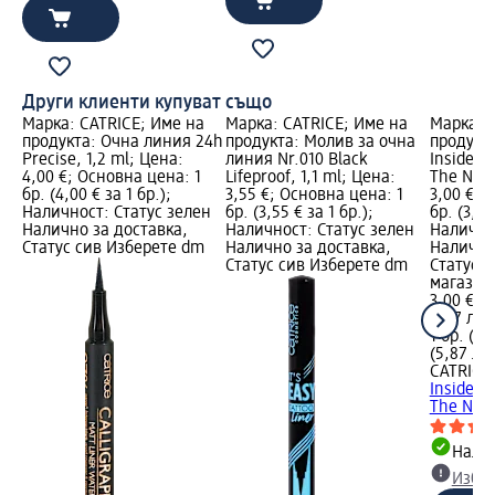
Други клиенти купуват също
Марка: CATRICE; Име на
Марка: CATRICE; Име на
Марка: 
продукта: Очна линия 24h
продукта: Молив за очна
продукт
Precise, 1,2 ml; Цена:
линия Nr.010 Black
Inside Ey
4,00 €; Основна цена: 1
Lifeproof, 1,1 ml; Цена:
The New 
бр. (4,00 € за 1 бр.);
3,55 €; Основна цена: 1
3,00 €; 
Наличност: Статус зелен
бр. (3,55 € за 1 бр.);
бр. (3,00
Налично за доставка,
Наличност: Статус зелен
Налично
Статус сив Изберете dm
Налично за доставка,
Налично
Статус сив Изберете dm
Статус 
магазин
3,00 €
5,87 лв.
1 бр. (3,
(5,87 лв.
CATRICE
Inside Ey
The New.
Налич
Избе