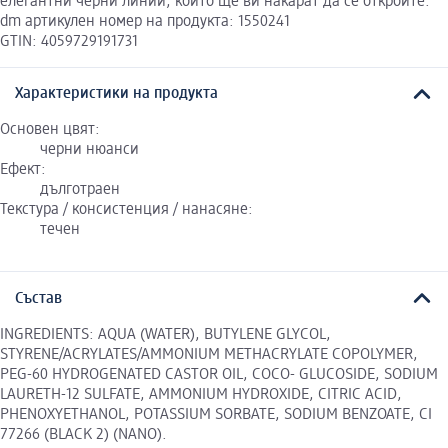
елегантни черни линии, които ще ви накарат да се откроите.
dm артикулен номер на продукта: 1550241
GTIN: 4059729191731
Характеристики на продукта
Основен цвят:
черни нюанси
Ефект:
дълготраен
Текстура / консистенция / нанасяне:
течен
Състав
INGREDIENTS: AQUA (WATER), BUTYLENE GLYCOL,
STYRENE/ACRYLATES/AMMONIUM METHACRYLATE COPOLYMER,
PEG-60 HYDROGENATED CASTOR OIL, COCO- GLUCOSIDE, SODIUM
LAURETH-12 SULFATE, AMMONIUM HYDROXIDE, CITRIC ACID,
PHENOXYETHANOL, POTASSIUM SORBATE, SODIUM BENZOATE, CI
77266 (BLACK 2) (NANO).