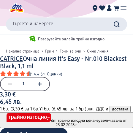
Търсете и намерете
Пазарувайте онлайн трайно изгодно
Начална страница
Грим
Грим за очи
Очна линия
CATRICE
Очна линия It's Easy - Nr.010 Blackest
Black, 1,1 ml
4.4
(
71 Оценки
)
3,30 €
6,45 лв.
1 бр. (3,30 € за 1 бр.)
1 бр. (6,45 лв. за 1 бр.)
вкл. ДДС и
доставка
dm трайно изгодна цена
неувеличавана от
23.02.2023 г.