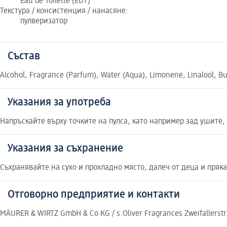
Eau de Toilette (EDT)
Текстура / консистенция / нанасяне:
пулверизатор
Състав
Alcohol, Fragrance (Parfum), Water (Aqua), Limonene, Linalool, Buty
Указания за употреба
Напръскайте върху точките на пулса, като например зад ушите, 
Указания за съхранение
Съхранявайте на сухо и прохладно място, далеч от деца и пряк
Отговорно предприятие и контакти
MÄURER & WIRTZ GmbH & Co KG / s.Oliver Fragrances Zweifallerstr