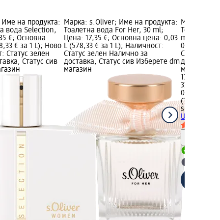
; Име на продукта:
Марка: s.Oliver; Име на продукта:
Марка: s.Ol
 вода Selection,
Тоалетна вода For Her, 30 ml;
Тоалетна во
,35 €; Основна
Цена: 17,35 €; Основна цена: 0,03
ml; Цена: 1
8,33 € за 1 L); Ново
L (578,33 € за 1 L); Наличност:
0,03 L (578,
: Статус зелен
Статус зелен Налично за
Статус зел
тавка, Статус сив
доставка, Статус сив Изберете dm
доставка, 
агазин
магазин
магазин
17,35 €
33,93 лв.
0,03 L (578,
(1 131,12 лв.
s.Oliver
Тоа
United, 30 
Информ
Налично
Изберет