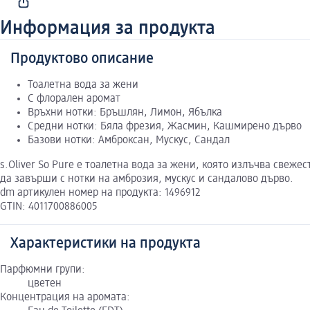
Информация за продукта
Продуктово описание
Тоалетна вода за жени
С флорален аромат
Връхни нотки: Бръшлян, Лимон, Ябълка
Средни нотки: Бяла фрезия, Жасмин, Кашмирено дърво
Базови нотки: Амброксан, Мускус, Сандал
s.Oliver So Pure е тоалетна вода за жени, която излъчва свеж
да завърши с нотки на амброзия, мускус и сандалово дърво.
dm артикулен номер на продукта: 1496912
GTIN: 4011700886005
Характеристики на продукта
Парфюмни групи:
цветен
Концентрация на аромата: