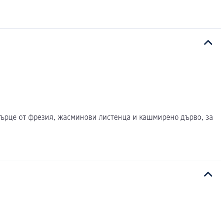
в сърце от фрезия, жасминови листенца и кашмирено дърво, за