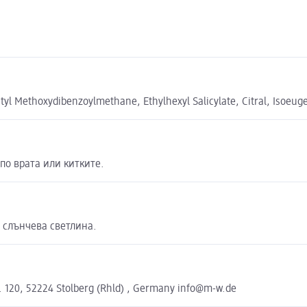
l Methoxydibenzoylmethane, Ethylhexyl Salicylate, Citral, Isoeugeno
по врата или китките.
а слънчева светлина.
. 120, 52224 Stolberg (Rhld) , Germany info@m-w.de