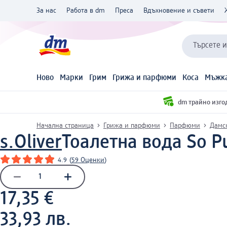
За нас
Работа в dm
Преса
Вдъхновение и съвети
Търсете 
Ново
Марки
Грим
Грижа и парфюми
Коса
Мъжка
dm трайно изго
Начална страница
Грижа и парфюми
Парфюми
Дамс
s.Oliver
Тоалетна вода So Pu
4.9
(
59 Оценки
)
17,35 €
33,93 лв.