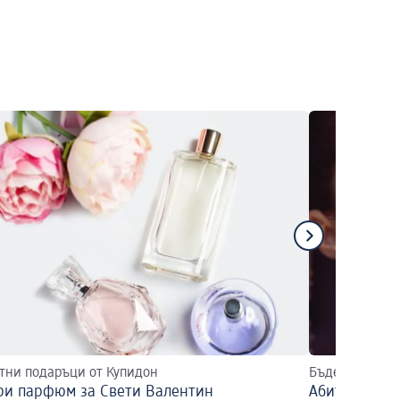
тни подаръци от Купидон
Бъдете неотра
ри парфюм за Свети Валентин
Абитуриентс