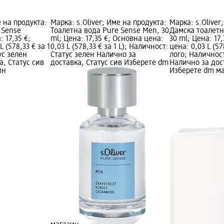
е на продукта:
Марка: s.Oliver; Име на продукта:
Марка: s.Oliver
 Sense
Тоалетна вода Pure Sense Men, 30
Дамска тоалетна
 17,35 €;
ml; Цена: 17,35 €; Основна цена:
30 ml; Цена: 17
 (578,33 € за 1
0,03 L (578,33 € за 1 L); Наличност:
цена: 0,03 L (57
ус зелен
Статус зелен Налично за
лого; Наличност
а, Статус сив
доставка, Статус сив Изберете dm
Налично за дос
ин
Изберете dm м