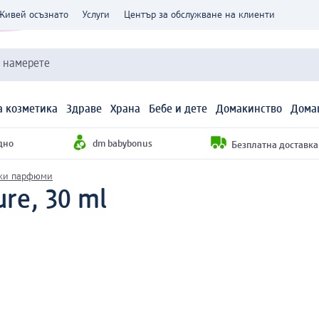
Живей осъзнато
Услуги
Център за обслужване на клиенти
и намерете
 козметика
Здраве
Храна
Бебе и дете
Домакинство
Дома
дно
dm babybonus
Безплатна доставка н
ки парфюми
re, 30 ml