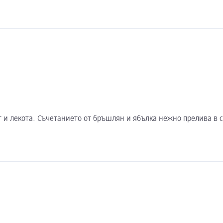
ест и лекота. Съчетанието от бръшлян и ябълка нежно прелива 