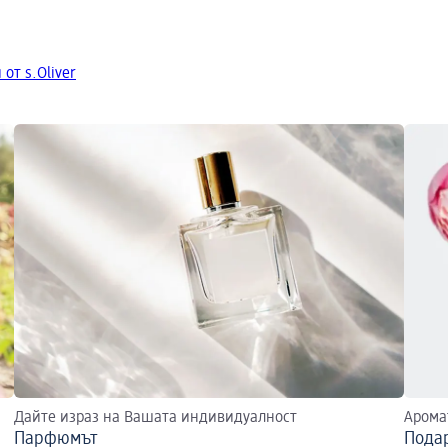
от s.Oliver
Дайте израз на Вашата индивидуалност
Арома
Парфюмът
Пода