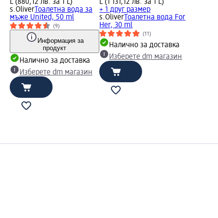
L (880,12 лв. за 1 L)
L (1 131,12 лв. за 1 L)
s.Oliver
Toалетна вода за
+ 1 друг размер
мъже United, 50 ml
s.Oliver
Тоалетна вода For
Her, 30 ml
(9)
(11)
Информация за
Налично за доставка
продукт
Изберете dm магазин
Налично за доставка
Изберете dm магазин