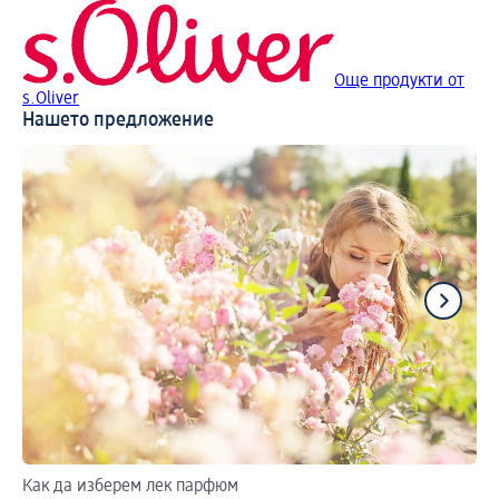
Още продукти от
s.Oliver
Нашето предложение
Как да изберем лек парфюм
Ус