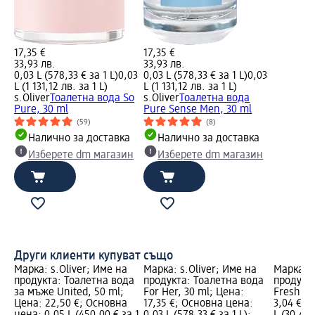
17,35 €
17,35 €
33,93 лв.
33,93 лв.
0,03 L (578,33 € за 1 L)
0,03
0,03 L (578,33 € за 1 L)
0,03
L (1 131,12 лв. за 1 L)
L (1 131,12 лв. за 1 L)
s.Oliver
Тоалетна вода So
s.Oliver
Тоалетна вода
Pure, 30 ml
Pure Sense Men, 30 ml
(59)
(8)
Налично за доставка
Налично за доставка
Изберете dm магазин
Изберете dm магазин
Други клиенти купуват също
Марка: s.Oliver; Име на
Марка: s.Oliver; Име на
Марка: 
продукта: Toалетна вода
продукта: Тоалетна вода
продукт
за мъже United, 50 ml;
For Her, 30 ml; Цена:
Fresh, 1
Цена: 22,50 €; Основна
17,35 €; Основна цена:
3,04 €; 
цена: 0,05 L (450,00 € за 1
0,03 L (578,33 € за 1 L);
L (30,40 