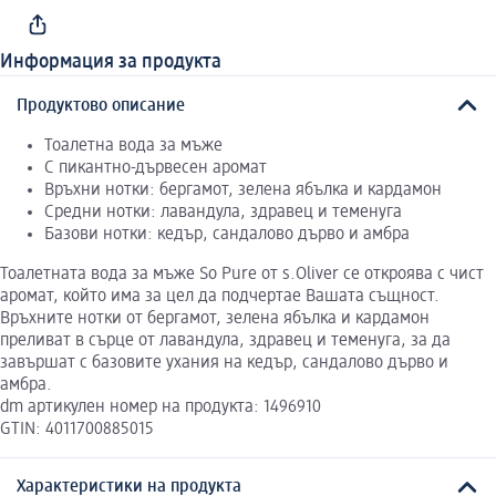
Информация за продукта
Продуктово описание
Тоалетна вода за мъже
С пикантно-дървесен аромат
Връхни нотки: бергамот, зелена ябълка и кардамон
Средни нотки: лавандула, здравец и теменуга
Базови нотки: кедър, сандалово дърво и амбра
Тоалетната вода за мъже So Pure от s.Oliver се откроява с чист
аромат, който има за цел да подчертае Вашата същност.
Връхните нотки от бергамот, зелена ябълка и кардамон
преливат в сърце от лавандула, здравец и теменуга, за да
завършат с базовите ухания на кедър, сандалово дърво и
амбра.
dm артикулен номер на продукта: 1496910
GTIN: 4011700885015
Характеристики на продукта