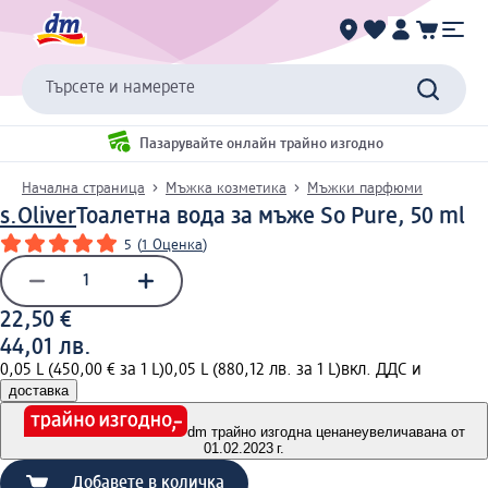
Търсете и намерете
Пазарувайте онлайн трайно изгодно
Начална страница
Мъжка козметика
Мъжки парфюми
s.Oliver
Тоалетна вода за мъже So Pure, 50 ml
5
(
1 Оценка
)
22,50 €
44,01 лв.
0,05 L (450,00 € за 1 L)
0,05 L (880,12 лв. за 1 L)
вкл. ДДС и
доставка
dm трайно изгодна цена
неувеличавана от
01.02.2023 г.
Добавете в количка