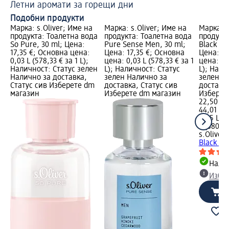
Летни аромати за горещи дни
Св
Подобни продукти
Марка: s.Oliver; Име на
Марка: s.Oliver; Име на
Марка: s
продукта: Тоалетна вода
продукта: Тоалетна вода
продукт
So Pure, 30 ml; Цена:
Pure Sense Men, 30 ml;
Black La
17,35 €; Основна цена:
Цена: 17,35 €; Основна
Цена: 22
0,03 L (578,33 € за 1 L);
цена: 0,03 L (578,33 € за 1
цена: 0,
Наличност: Статус зелен
L); Наличност: Статус
L); Нали
Налично за доставка,
зелен Налично за
зелен Н
Статус сив Изберете dm
доставка, Статус сив
доставка
магазин
Изберете dm магазин
Изберет
22,50 €
44,01 лв
0,05 L (4
L (880,12
s.Oliver
Т
Black La
Налич
Избе