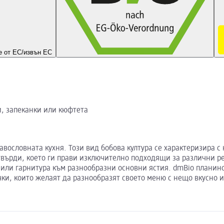
 от ЕС/извън ЕС
и, запеканки или кюфтета
вословната кухня. Този вид бобова култура се характеризира с 
 твърди, което ги прави изключително подходящи за различни р
 или гарнитура към разнообразни основни ястия. dmBio планинс
чки, които желаят да разнообразят своето меню с нещо вкусно 