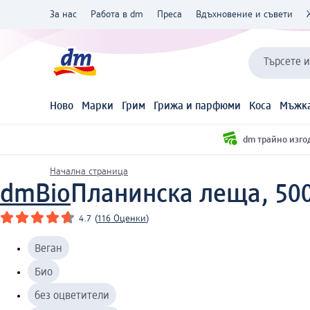
За нас
Работа в dm
Преса
Вдъхновение и съвети
Търсете 
Ново
Марки
Грим
Грижа и парфюми
Коса
Мъжка
dm трайно изго
Начална страница
dmBio
Планинска леща, 500
4.7
(
116 Оценки
)
Веган
Био
без оцветители