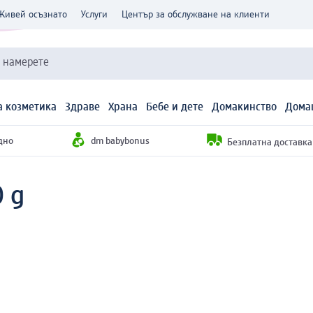
Живей осъзнато
Услуги
Център за обслужване на клиенти
и намерете
 козметика
Здраве
Храна
Бебе и дете
Домакинство
Дома
дно
dm babybonus
Безплатна доставка н
 g