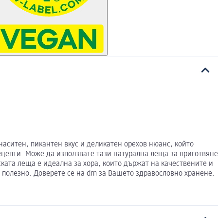
наситен, пикантен вкус и деликатен орехов нюанс, който
ецепти. Може да използвате тази натурална леща за приготвяне
ката леща е идеална за хора, които държат на качествените и
и полезно. Доверете се на dm за Вашето здравословно хранене.