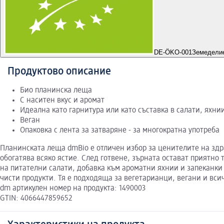
DE-ÖKO-001
Земеделие
Продуктово описание
Био планинска леща
С наситен вкус и аромат
Идеална като гарнитура или като съставка в салати, яхни
Веган
Опаковка с лента за затваряне - за многократна употреба
Планинската леща dmBio е отличен избор за ценителите на здра
обогатява всяко ястие. След готвене, зърната остават приятно
на питателни салати, добавка към ароматни яхнии и запеканки
чисти продукти. Тя е подходяща за вегетарианци, вегани и вси
dm артикулен номер на продукта: 1490003
GTIN: 4066447859652