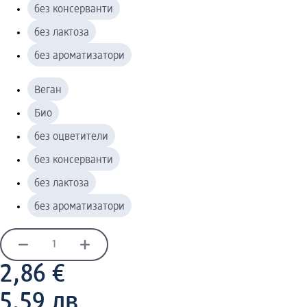
без консерванти
без лактоза
без ароматизатори
Веган
Био
без оцветители
без консерванти
без лактоза
без ароматизатори
2,86 €
5,59 лв.