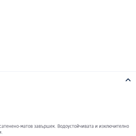
авя сатенено-матов завършек. Водоустойчивата и изключително
и.