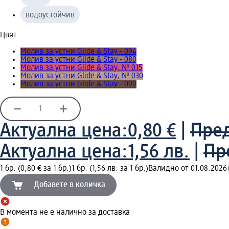
водоустойчив
Цвят
Молив за устни Glide & Stay - 094
Молив за устни Glide & Stay - 080
Молив за устни Glide & Stay, № 015
Молив за устни Glide & Stay, № 030
Молив за устни Glide & Stay - 090
Актуална цена:
0,80 €
|
Пре
Актуална цена:
1,56 лв.
|
Пр
1 бр. (0,80 € за 1 бр.)
1 бр. (1,56 лв. за 1 бр.)
Валидно от 01.08.2026 г.
Добавете в количка
В момента не е налично за доставка