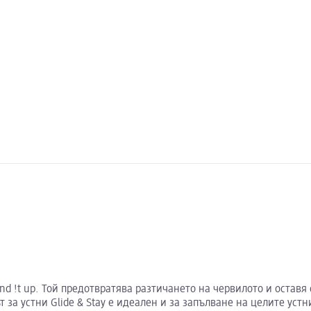
trend !t up. Той предотвратява разтичането на червилото и ост
за устни Glide & Stay е идеален и за запълване на целите устн