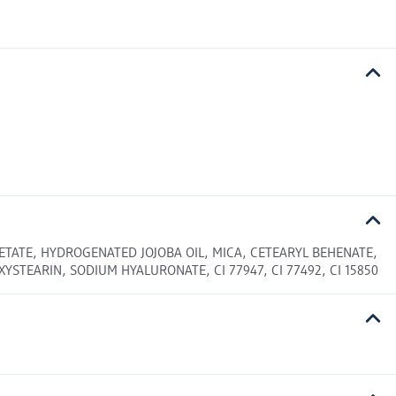
ETATE, HYDROGENATED JOJOBA OIL, MICA, CETEARYL BEHENATE,
TEARIN, SODIUM HYALURONATE, CI 77947, CI 77492, CI 15850