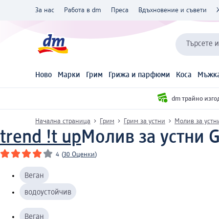
За нас
Работа в dm
Преса
Вдъхновение и съвети
Търсете 
Ново
Марки
Грим
Грижа и парфюми
Коса
Мъжка
dm трайно изго
Начална страница
Грим
Грим за устни
Молив за устн
trend !t up
Молив за устни Gl
4
(
30 Оценки
)
Веган
водоустойчив
Веган