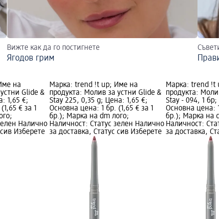
Вижте как да го постигнете
Съвет
Ягодов грим
Прави
 Име на
Марка: trend !t up; Име на
Марка: trend !t
устни Glide &
продукта: Молив за устни Glide &
продукта: Молив
а: 1,65 €;
Stay 225, 0,35 g; Цена: 1,65 €;
Stay - 094, 1 бр;
(1,65 € за 1
Основна цена: 1 бр. (1,65 € за 1
Основна цена: 1 
ого;
бр.); Марка на dm лого;
бр.); Марка на 
зелен Налично
Наличност: Статус зелен Налично
Наличност: Ста
 сив Изберете
за доставка, Статус сив Изберете
за доставка, Ст