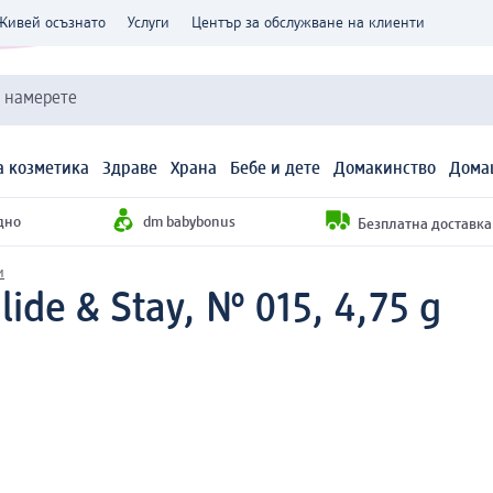
Живей осъзнато
Услуги
Център за обслужване на клиенти
и намерете
 козметика
Здраве
Храна
Бебе и дете
Домакинство
Дома
дно
dm babybonus
Безплатна доставка н
и
ide & Stay, № 015, 4,75 g