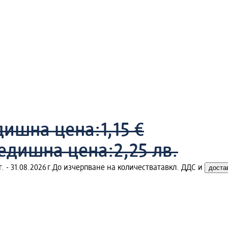
дишна цена:
1,15 €
едишна цена:
2,25 лв.
 - 31.08.2026 г.
До изчерпване на количествата
вкл. ДДС и
доста