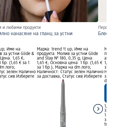
и и любими продукти
Перфектният а
лно нанасяне на гланц за устни
Блестящи лу
 up; Име на
Марка: trend !t up; Име на
Марка: tren
 за устни Glide &
продукта: Молив за устни Glide
продукта: М
 Цена: 1,65 €;
and Stay № 180, 0,35 g; Цена:
and Stay, №
бр. (1,65 € за 1
1,65 €; Основна цена: 1 бр. (1,65 €
1,65 €; Осно
dm лого;
за 1 бр.); Марка на dm лого;
за 1 бр.); 
тус зелен Налично
Наличност: Статус зелен Налично
Наличност:
атус сив Изберете
за доставка, Статус сив Изберете
за доставка
dm магази
1,65 €
3,23 лв.
1 бр. (1,65 €
за 1 бр.)
trend !t up
М