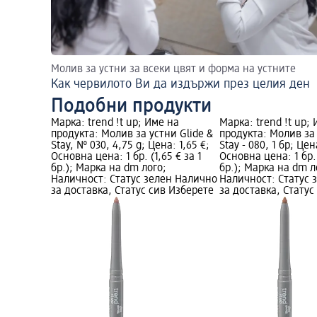
Молив за устни за всеки цвят и форма на устните
Как червилото Ви да издържи през целия ден
Подобни продукти
Марка: trend !t up; Име на
Марка: trend !t up;
продукта: Молив за устни Glide &
продукта: Молив за 
Stay, № 030, 4,75 g; Цена: 1,65 €;
Stay - 080, 1 бр; Цен
Основна цена: 1 бр. (1,65 € за 1
Основна цена: 1 бр. 
бр.); Марка на dm лого;
бр.); Марка на dm л
Наличност: Статус зелен Налично
Наличност: Статус 
за доставка, Статус сив Изберете
за доставка, Статус