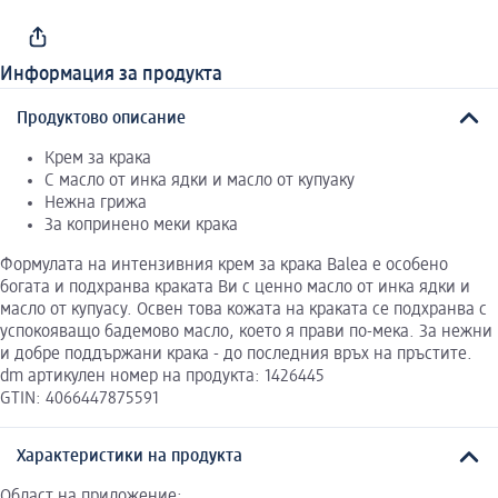
Информация за продукта
Продуктово описание
Крем за крака
С масло от инка ядки и масло от купуаку
Нежна грижа
За копринено меки крака
Формулата на интензивния крем за крака Balea е особено
богата и подхранва краката Ви с ценно масло от инка ядки и
масло от купуасу. Освен това кожата на краката се подхранва с
успокояващо бадемово масло, което я прави по-мека. За нежни
и добре поддържани крака - до последния връх на пръстите.
dm артикулен номер на продукта: 1426445
GTIN: 4066447875591
Характеристики на продукта
Област на приложение: