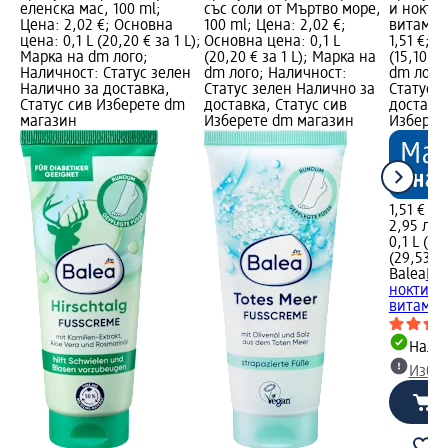
еленска мас, 100 ml;
със соли от Мъртво море,
и нокти 
Цена: 2,02 €; Основна
100 ml; Цена: 2,02 €;
витамини
цена: 0,1 L (20,20 € за 1 L);
Основна цена: 0,1 L
1,51 €; 
Марка на dm лого;
(20,20 € за 1 L); Марка на
(15,10 € 
Наличност: Статус зелен
dm лого; Наличност:
dm лого
Налично за доставка,
Статус зелен Налично за
Статус 
Статус сив Изберете dm
доставка, Статус сив
доставка
магазин
Изберете dm магазин
Изберет
1,51 €
2,95 лв.
0,1 L (15,
(29,53 лв
Balea
Бал
нокти с 
витамин
Налич
Избе