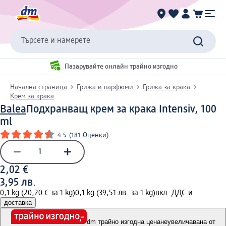
Търсете и намерете
Пазарувайте онлайн трайно изгодно
Начална страница
Грижа и парфюми
Грижа за крака
Крем за крака
Balea
Подхранващ крем за крака Intensiv, 100
ml
4.5
(
181 Оценки
)
2,02 €
3,95 лв.
0,1 kg (20,20 € за 1 kg)
0,1 kg (39,51 лв. за 1 kg)
вкл. ДДС и
доставка
dm трайно изгодна цена
неувеличавана от