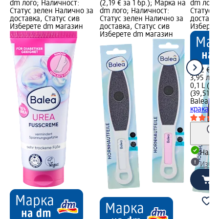
dm лого; Наличност:
(2,19 € за 1 бр.); Марка на
dm лого
Статус зелен Налично за
dm лого; Наличност:
Статус 
доставка, Статус сив
Статус зелен Налично за
доставка
Изберете dm магазин
доставка, Статус сив
Изберет
Изберете dm магазин
2,02 €
3,95 лв.
0,1 L (20
(39,51 лв
Balea
Кр
крака, 1
Налич
Избе