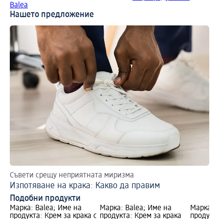
Balea
Нашето предложение
Съвети срещу неприятната миризма
Изпотяване на крака: Какво да правим
Подобни продукти
Марка: Balea; Име на
Марка: Balea; Име на
Марка: B
продукта: Крем за крака с
продукта: Крем за крака
продукта