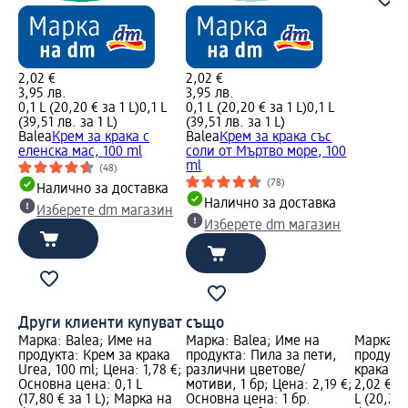
2,02 €
2,02 €
3,95 лв.
3,95 лв.
0,1 L (20,20 € за 1 L)
0,1 L
0,1 L (20,20 € за 1 L)
0,1 L
(39,51 лв. за 1 L)
(39,51 лв. за 1 L)
Balea
Крем за крака с
Balea
Крем за крака със
еленска мас, 100 ml
соли от Мъртво море, 100
ml
(48)
(78)
Налично за доставка
Налично за доставка
Изберете dm магазин
Изберете dm магазин
Други клиенти купуват също
Марка: Balea; Име на
Марка: Balea; Име на
Марка: B
продукта: Крем за крака
продукта: Пила за пети,
продукт
Urea, 100 ml; Цена: 1,78 €;
различни цветове/
крака, 1
Основна цена: 0,1 L
мотиви, 1 бр; Цена: 2,19 €;
2,02 €; 
(17,80 € за 1 L); Марка на
Основна цена: 1 бр.
L (20,20 