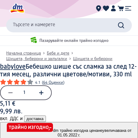
Търсете и намерете
Пазарувайте онлайн трайно изгодно
Начална страница
Бебе и дете
Шишета, биберони и залъгалки
Шишета и биберони
babylove
Бебешко шише със сламка за след 12-
тия месец, различни цветове/мотиви, 330 ml
4.1
(
64 Оценки
)
5,11 €
9,99 лв.
вкл. ДДС и
доставка
dm трайно изгодна цена
неувеличавана от
01.05.2022 г.