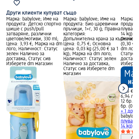
Други клиенти купуват също
Марка: babylove; Име на
Марка: babylove; Име на
Марка: b
продукта: Детско спортно
продукта: Био царевични
продукт
шише с push/pull
пръчици, 1+г, 30 g; Правна
плуване,
затваряне, различни
категория:
14 kg), 1
цветове/мотиви, 330 ml;
Допълнителна храна за кърмачета
Основна 
Цена: 3,93 €; Марка на dm
Цена: 0,75 €; Основна
(0,30 € з
лого; Наличност: Статус
цена: 0,03 kg (25,00 € за 1
dm лого
зелен Налично за
kg); Марка на dm лого;
Статус 
доставка, Статус сив
Наличност: Статус зелен
доставка
Изберете dm магазин
Налично за доставка,
Изберет
Статус сив Изберете dm
магазин
3,55 €
6,94 лв.
12 бр. (0
бр. (0,59
+ 1 друг
babylove
плуване,
14 kg), 1