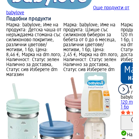
Още продукти от
babylove
Подобни продукти
Марка: babylove; Име на
Марка: babylove; Име на
Марка: b
продукта: Детска чаша от
продукта: Шише със
продукт
неръждаема стомана със
силиконов биберон за
120 ml,
силиконово покритие,
бебета от 0 до 6 месеца,
1 бр; Це
различни цветове/
различни цветове/
на dm л
мотиви, 1 бр; Цена:
мотиви, 1 бр; Цена:
Статус 
8,46 €; Марка на dm лого;
2,45 €; Марка на dm лого;
доставка
Наличност: Статус зелен
Наличност: Статус зелен
Изберет
Налично за доставка,
Налично за доставка,
Статус сив Изберете dm
Статус сив Изберете dm
магазин
5,11 €
9,99 лв.
babylove
120 ml,
1 бр
Налич