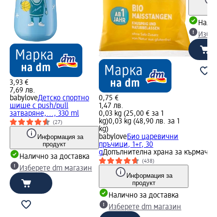
Налич
Избе
3,93 €
7,69 лв.
babylove
Детско спортно
0,75 €
шише с push/pull
1,47 лв.
затваряне,..., 330 ml
0,03 kg (25,00 € за 1
kg)
0,03 kg (48,90 лв. за 1
(27)
kg)
Информация за
babylove
Био царевични
продукт
пръчици, 1+г, 30
g
Допълнителна храна за кърмачет
Налично за доставка
(438)
Изберете dm магазин
Информация за
продукт
Налично за доставка
Изберете dm магазин