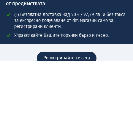
от предимствата:
(1) Безплатна доставка над 50 € / 97,79 лв. и без такса
за експресно получаване от dm магазин само за
регистрирани клиенти.
Управлявайте Вашите поръчки бързо и лесно.
Регистрирайте се сега
Помощ
Предимства & Услуги
Център за обслужване на клиенти
Доставка & Изпращане
Връщане на стока
За dm концерна