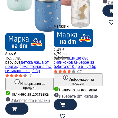
Избе
магазин
2,45 €
8,46 €
4,79 лв.
16,55 лв.
babylove
Шише със
babylove
Детска чаша от
силиконов биберон за
неръждаема стомана със
бебета от 0 до 6..., 1 бр
силиконово..., 1 бр
(20)
(9)
Информация за
продукт
Информация за
продукт
Налично за доставка
Налично за доставка
Изберете dm магазин
Изберете dm магазин