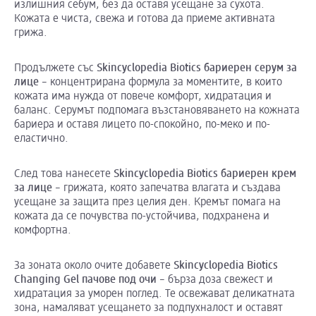
излишния себум, без да оставя усещане за сухота.
Кожата е чиста, свежа и готова да приеме активната
грижа.
Продължете със
Skincyclopedia
Biotics
бариерен серум за
лице
– концентрирана формула за моментите, в които
кожата има нужда от повече комфорт, хидратация и
баланс. Серумът подпомага възстановяването на кожната
бариера и оставя лицето по-спокойно, по-меко и по-
еластично.
След това нанесете
Skincyclopedia
Biotics
бариерен крем
за лице
– грижата, която запечатва влагата и създава
усещане за защита през целия ден. Кремът помага на
кожата да се почувства по-устойчива, подхранена и
комфортна.
За зоната около очите добавете
Skincyclopedia
Biotics
Changing
Gel
пачове под очи
– бърза доза свежест и
хидратация за уморен поглед. Те освежават деликатната
зона, намаляват усещането за подпухналост и оставят