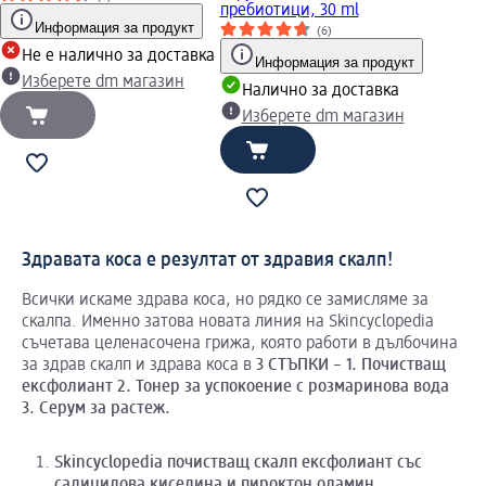
пребиотици, 30 ml
Информация за продукт
(6)
Не е налично за доставка
Информация за продукт
Изберете dm магазин
Налично за доставка
Изберете dm магазин
Здравата коса е резултат от здравия скалп!
Всички искаме здрава коса, но рядко се замисляме за
скалпа. Именно затова новата линия на Skincyclopedia
съчетава целенасочена грижа, която работи в дълбочина
за здрав скалп и здрава коса в
3 СТЪПКИ – 1. Почистващ
ексфолиант 2. Тонер за успокоение с розмаринова вода
3. Серум за растеж.
Skincyclopedia
почистващ скалп ексфолиант със
салицилова киселина и
пироктон
оламин
.