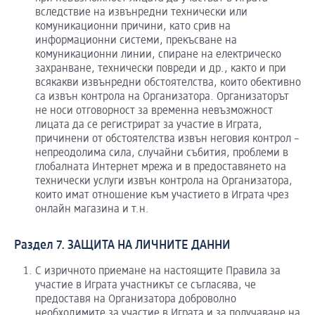
вследствие на извънредни технически или
комуникационни причини, като срив на
информационни системи, прекъсване на
комуникационни линии, спиране на електрическо
захранване, технически повреди и др., както и при
всякакви извънредни обстоятелства, които обективно
са извън контрола на Организатора. Организаторът
не носи отговорност за временна невъзможност
лицата да се регистрират за участие в Играта,
причинени от обстоятелства извън неговия контрол –
непреодолима сила, случайни събития, проблеми в
глобалната Интернет мрежа и в предоставянето на
технически услуги извън контрола на Организатора,
които имат отношение към участието в Играта чрез
онлайн магазина и т.н.
Раздел 7. ЗАЩИТА НА ЛИЧНИТЕ ДАННИ
С изричното приемане на настоящите Правила за
участие в Играта участникът се съгласява, че
предоставя на Организатора доброволно
необходимите за участие в Играта и за получаване на