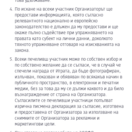
това удължаване.
По искане на всеки участник Организаторът ще
предостави информацията, която съгласно
релевантното национално и европейско
законодателство е длъжен да му предостави и ще
окаже пълно съдействие при упражняването на
правата като субект на лични данни, доколкото
тяхното упражняване отговаря на изискванията на
закона.
Всеки печеливш участник може по собствен избор и
по собствено желание да се съгласи, че в случай че
спечели награда от Играта, да бъде фотографиран,
излъчван, показван и обявяван по всякакъв начин в
публичното пространство, в електронни и печатни
медии, без за това да му се дължи каквото и да било
възнаграждение от страна на Организатора.
Съгласилите се печеливши участници попълват
изрична писмена декларация за съгласие, изготвена
и предоставена от Организатора за използване на
снимките от Организатора за рекламни и
маркетингови цели.