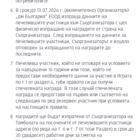
потребителите.
В срок до 13.07.2026 г. (включително) Организаторът
„дм България“ ЕООД изпраща данните на
печелившите участници към Съорганизатора с цел
физическо изпращане на наградите от страна на
Съорганизатора. След изпращането на данните за
печелившите участници, Съорганизаторът е изцяло
отговорен за изпращането на наградите до
последните.
Печеливш участник, който не отговаря на условието
за навършени 16 години или този, който не
предостави необходимите данни за участие в Играта
по т.1 от раздел 4, губи правото си да получи
спечелената награда. В този случай спечелената
награда се предоставя на първия или съответно на
следващия по ред резервен участник при условията
на настоящите правила.
Наградите ще бъдат изпратени от Съорганизатора на
Томболата на посочените от печелившите участници
адреси (по реда на т. 6 и т. 7 от този Раздел) в срок до
20 (двадесет) работни дни за сметка на