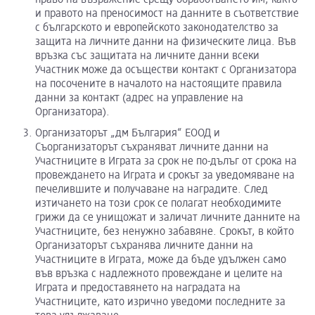
и правото на преносимост на данните в съответствие
с българското и европейското законодателство за
защита на личните данни на физическите лица. Във
връзка със защитата на личните данни всеки
Участник може да осъществи контакт с Организатора
на посочените в началото на настоящите правила
данни за контакт (адрес на управление на
Организатора).
Организаторът „дм България“ ЕООД и
Съорганизаторът съхраняват личните данни на
Участниците в Играта за срок не по-дълъг от срока на
провеждането на Играта и срокът за уведомяване на
печелившите и получаване на наградите. След
изтичането на този срок се полагат необходимите
грижи да се унищожат и заличат личните данните на
Участниците, без ненужно забавяне. Срокът, в който
Организаторът съхранява личните данни на
Участниците в Играта, може да бъде удължен само
във връзка с надлежното провеждане и целите на
Играта и предоставянето на наградата на
Участниците, като изрично уведоми последните за