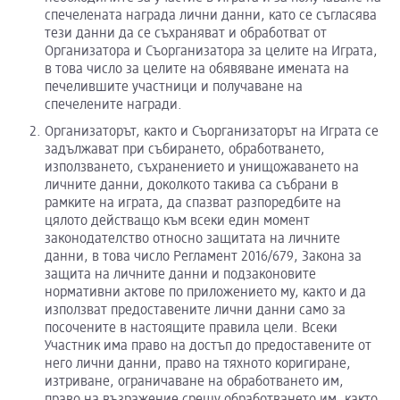
спечелената награда лични данни, като се съгласява
тези данни да се съхраняват и обработват от
Организатора и Съорганизатора за целите на Играта,
в това число за целите на обявяване имената на
печелившите участници и получаване на
спечелените награди.
Организаторът, както и Съорганизаторът на Играта се
задължават при събирането, обработването,
използването, съхранението и унищожаването на
личните данни, доколкото такива са събрани в
рамките на играта, да спазват разпоредбите на
цялото действащо към всеки един момент
законодателство относно защитата на личните
данни, в това число Регламент 2016/679, Закона за
защита на личните данни и подзаконовите
нормативни актове по приложението му, както и да
използват предоставените лични данни само за
посочените в настоящите правила цели. Всеки
Участник има право на достъп до предоставените от
него лични данни, право на тяхното коригиране,
изтриване, ограничаване на обработването им,
право на възражение срещу обработването им, както