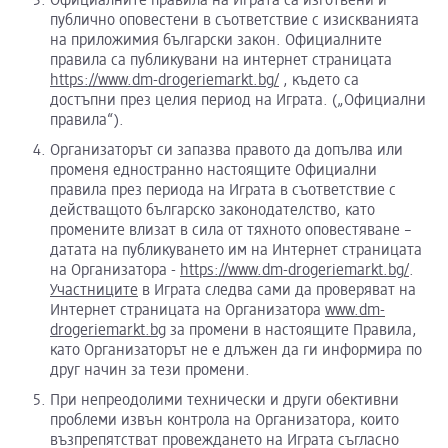
Официалните правила на Играта са изготвени и
публично оповестени в съответствие с изискванията
на приложимия български закон. Официалните
правила са публикувани на интернет страницата
https://www.dm-drogeriemarkt.bg/
, където са
достъпни през целия период на Играта. („Официални
правила“).
Организаторът си запазва правото да допълва или
променя едностранно настоящите Официални
правила през периода на Играта в съответствие с
действащото българско законодателство, като
промените влизат в сила от тяхното оповестяване –
датата на публикуването им на Интернет страницата
на Организатора -
https://www.dm-drogeriemarkt.bg/
.
Участниците
в Играта следва сами да проверяват на
Интернет страницата на Организатора
www.dm-
drogeriemarkt.bg
за промени в настоящите Правила,
като Организаторът не е длъжен да ги информира по
друг начин за тези промени.
При непреодолими технически и други обективни
проблеми извън контрола на Организатора, които
възпрепятстват провеждането на Играта съгласно