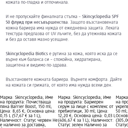
кожата по-гладка и отпочинала.
И не пропускайте финалната стъпка –
Skincyclopedia
SPF
50 флуид при несъвършенства
. Защото възстановената
кожна бариера има нужда от ежедневна защита. Леката
текстура предпазва от UV лъчите, без да утежнява кожата
и без да оставя мазно усещане.
Skincyclopedia
Biotics
е рутина за кожа, която иска да се
върне към баланса си – спокойна, хидратирана,
защитена и видимо по-здрава.
Възстановете кожната бариера. Върнете комфорта. Дайте
на кожата си грижата, от която има нужда всеки ден.
Марка: Skincyclopedia; Име
Марка: Skincyclopedia; Име
Марка:
на продукта: Почистваща
на продукта: Бариерен
на пр
пяна Barrier Boost, 150 ml;
серум за лице с комплекс от
укреп
Цена: 8,65 €; Основна цена:
пребиотици, 30 ml; Цена:
50 ml;
0,15 L (57,67 € за 1 L);
12,20 €; Основна цена: 0,03 L
Основ
Наличност: Статус червен Не
(406,67 € за 1 L); Наличност:
(305,0
е налично за доставка,
Статус зелен Налично за
Стату