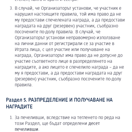
В случай, че Организаторът установи, че участник е
нарушил настоящите правила, той има право да не
му предостави спечелената награда, а да предостави
наградата на друг (резервен) участник, съобразно
посочените по-долу правила. В случай, че
Организаторът установи неправомерно използване
на лични данни от регистрирали се за участие в
Играта лица, с цел участие или получаване на
награда, Организаторът има право да не допусне до
участие съответното лице в разпределянето на
наградите, а ако лицето е спечелило награда – да не
му я предостави, а да предостави наградата на друг
(резервен) участник, съобразно посочените по-долу
правила.
Раздел 5. РАЗПРЕДЕЛЕНИЕ И ПОЛУЧАВАНЕ НА
НАГРАДИТЕ
За печеливши, вследствие на тегленето по реда на
този Раздел, ще бъдат определени
десет
печеливши
.