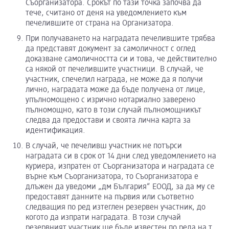
Съорганизатора. Срокът по тази точка започва да
тече, считано от деня на уведомлението към
печелившите от страна на Организатора.
При получаването на наградата печелившите трябва
да представят документ за самоличност с оглед
доказване самоличността си и това, че действително
са някой от печелившите участници. В случай, че
участник, спечелил награда, не може да я получи
лично, наградата може да бъде получена от лице,
упълномощено с изрично нотариално заверено
пълномощно, като в този случай пълномощникът
следва да предостави и своята лична карта за
идентификация.
В случай, че печеливш участник не потърси
наградата си в срок от 14 дни след уведомлението на
куриера, изпратен от Съорганизатора и наградата се
върне към Съорганизатора, то Съорганизатора е
длъжен да уведоми „дм България“ ЕООД, за да му се
предоставят данните на първия или съответно
следващия по ред изтеглен резервен участник, до
когото да изпрати наградата. В този случай
резервният участник ще бъде известен по реда на т.