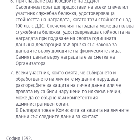
При спазване разпоредбите на ЗДДФЛ
Съорганизаторът ще предостави на всеки спечелил
участник служебна бележка, удостоверяваща
стойността на наградата, когато тази стойност е над
100 лв. с ДДС. Спечелилият наградата може да ползва
служебната бележка, удостоверяваща стойността на
наградата при подаване на своята годишната
данъчна декларация във връзка със Закона за
данъците върху доходите на физическите лица.
Самият данък върху наградата е за сметка на
Организатора.
Всеки участник, който смята, че събирането и
обработването на личните му данни нарушава
разпоредбите за защита на лични данни или че
правата му са били нарушени по някакъв начин,
може да се обърне към компетентния
административен орган.
В България това е Комисията за защита на личните
данни със следните данни за контакт:
София 1592,