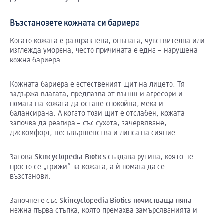
Възстановете кожната си бариера
Когато кожата е раздразнена, опъната, чувствителна или
изглежда уморена, често причината е една – нарушена
кожна бариера.
Кожната бариера е естественият щит на лицето. Тя
задържа влагата, предпазва от външни агресори и
помага на кожата да остане спокойна, мека и
балансирана. А когато този щит е отслабен, кожата
започва да реагира – със сухота, зачервяване,
дискомфорт, несъвършенства и липса на сияние.
Затова
Skincyclopedia
Biotics
създава рутина, която не
просто се „грижи“ за кожата, а ѝ помага да се
възстанови.
Започнете със
Skincyclopedia
Biotics
почистваща пяна
–
нежна първа стъпка, която премахва замърсяванията и