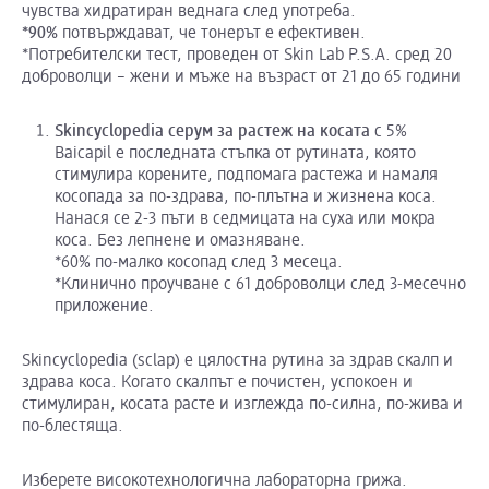
чувства хидратиран веднага след употреба.
*90%
потвърждават, че тонерът е ефективен.
*Потребителски тест, проведен от Skin Lab P.S.A. сред 20
доброволци – жени и мъже на възраст от 21 до 65 години
Skincyclopedia
серум за растеж на косата
с 5%
Baicapil е последната стъпка от рутината, която
стимулира корените, подпомага растежа и намаля
косопада за по-здрава, по-плътна и жизнена коса.
Нанася се 2-3 пъти в седмицата на суха или мокра
коса. Без лепнене и омазняване.
*60% по-малко косопад след 3 месеца.
*Клинично проучване с 61 доброволци след 3-месечно
приложение.
Skincyclopedia (sclap) е цялостна рутина за здрав скалп и
здрава коса. Когато скалпът е почистен, успокоен и
стимулиран, косата расте и изглежда по-силна, по-жива и
по-блестяща.
Изберете високотехнологична лабораторна грижа.