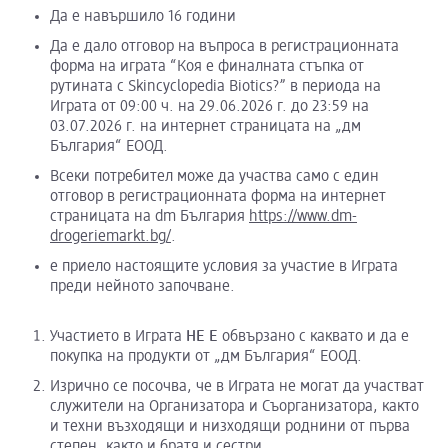
Да е навършило 16 години
Да е дало отговор на въпроса в регистрационната
форма на играта “Коя е финалната стъпка от
рутината с Skincyclopedia Biotics?” в периода на
Играта от 09:00 ч. на 29.06.2026 г. до 23:59 на
03.07.2026 г. на интернет страницата на „дм
България“ ЕООД.
Всеки потребител може да участва само с един
отговор в регистрационната форма на интернет
страницата на dm България
https://www.dm-
drogeriemarkt.bg/
.
е приело настоящите условия за участие в Играта
преди нейното започване.
Участието в Играта
НЕ Е
обвързано с каквато и да е
покупка на продукти от „дм България“ ЕООД.
Изрично се посочва, че в Играта не могат да участват
служители на Организатора и Съорганизатора, както
и техни възходящи и низходящи роднини от първа
степен, както и братя и сестри.