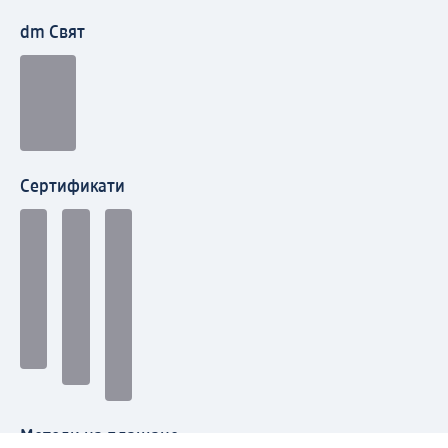
dm Свят
Сертификати
Методи на плащане