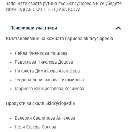
Започнете своята рутина със Skincyclopedia и се убедете
сами: ЗДРАВ СКАЛП = ЗДРАВА КОСА!
Печеливши участници
Възстановяване на кожната бариера
Skincyclopedia
Лейла Филипова Мишова
Радослава Николова Доцова
Николета Димитрова Атанасова
Теодора Бориславова Тихомирова
Габриела Венциславова Кесимова
Продукти за скалп Skincyclopedia
Валерия Свелинова Ангелова
Нели Солева Солева