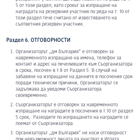
5 от този раздел, като срокът за изпращане на
наградата на резервния участник по реда на т. 10 от
този раздел тече считано от известяването на
съответния резервен участник.
Раздел 6. ОТГОВОРНОСТИ
Организаторът „дм България“ е отговорен за
навременното изпращане на имена, телефон за
контакт и адрес на печелившите към Съорганизатора
в срока, посочен в т.8 от Раздел 5. В случай на
забавяне на изпращане на данните в посочения срок
поради технически причини, Организаторът се
задължава да уведоми Съорганизатора
своевременно.
Съорганизаторът е отговорен за навременното
изпращане на наградите в посочения в т.10 от раздел
5 срок,. Разходите по изпращането на наградите се
поемат от Съорганизатора.
Организаторът „дм България“ не носи отговорност
при невъзможност лицата да участват в Играта