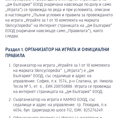
„дм България“ ЕООД (наричана навсякъде по-долу и само
„Играта“) се провежда по реда и при условията, описани
в настоящите „Пълни условия и правила за провеждането
на играта „Играйте за 1 от 10 комплекта на марката
Skincyclopedia” на Интернет страницата на „дм България“
ЕООД (наричани навсякъде само „Правилата“), както
следва:
Раздел 1. ОРГАНИЗАТОР НА ИГРАТА И ОФИЦИАЛНИ
ПРАВИЛА
Организатор на играта „Играйте за 1 от 10 комплекта
на марката Skincyclopedia” („Играта“) е „дм
България" ЕООД, със седалище и адрес на
управление: София, п.к. 1574; р-н Слатина, ул. Никола
Тесла № 5, ет. 6., ЕИК 200150888. Играта се провежда
на интернет страницата
на „дм България“ ЕООД.
Съорганизатор на играта е КАМКО ЕООД, със
седалище и адрес на управление: гр. Пловдив, п.к.
4034; бул. Цариградско шосе 112, ЕИК: 825276249.