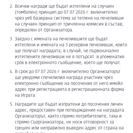
Всички награди ще бъдат изтеглени на случаен
(томболен) принцип до 07.07.2026 г. включително
чрез уеб базирана система за теглене на печеливши
на случаен принцип от тричленна комисия в състав,
определен от Организатора.
Заедно с имената на печелившите ще бъдат
изтеглени и имената на 3 резервни печеливши, които
ще получат наградата, в случай, че първоначално
изтеглените печеливши не я потърсят в упоменатия
срок в електронното съобщение, което ще получат.
В срок до 07.07.2026 г. включително Организаторът
ще уведоми спечелилия награда участник чрез
електронно съобщение на посочения от него имейл
адрес при регистрацията в регистрационната форма
на Играта.
Наградите ще бъдат изпратени до посочения личен
адрес, предоставен при потвърждение на наградата.
Организаторът, както спрямо потребителите, така и
спрямо Съорганизатора, не носи отговорност за
грешен или неправилно въведен адрес от страна на