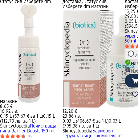
Статус сив Изберете dm
доставка, Статус сив
достав
Изберете dm магазин
Избер
15,25 
29,83 
0,05 L
(596,5
Skincy
укреп
50 ml
И
Нал
Из
магазин
8,65 €
16,92 лв.
12,20 €
0,15 L (57,67 € за 1 L)
0,15 L
23,86 лв.
(112,79 лв. за 1 L)
0,03 L (406,67 € за 1 L)
0,03 L
Skincyclopedia
Почистваща
(795,38 лв. за 1 L)
пяна Barrier Boost, 150 ml
Skincyclopedia
Бариерен
серум за лице с комплекс от
(8)