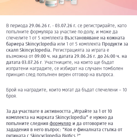
В периода
29.06.26 г. - 03.07.26 г.
се регистрирайте, като
попълните формуляра за участие по-долу, и може да
спечелите 1 от 5 комплекта
Възстановяване на кожната
бариера
Skincyclopedia
или 1 от 5 комплекта
Продукти за
скалп
Skincyclopedia
.
Регистрацията за играта е
възможна от
09:00 ч. на датата 29.06.26 г. до 24:00 ч. на
датата 03.07.26 г
. Участниците, на които ще бъдат
изпратени наградите, се избират на случаен томболен
принцип след попълнен верен отговор на въпроса.
Брой на наградите, които могат да бъдат спечелени – 10
броя.
За да участвате в активността „Играйте за 1 от 10
комплекта на марката
Skincyclopedia
” е нужно да
попълните следния
формуляр
и да отговорите на
зададения в него въпрос: "Коя е финалната стъпка от
рутината с
Skincyclopedia
Biotics
?"