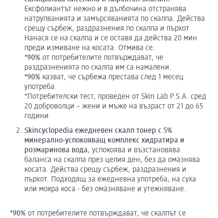
Ексфолиантът нежно и в дълбочина отстранява
натрупванията и замърсяванията по скалпа. Действа
срещу сърбеж, раздразнения по скалпа и пърхот.
Нанася се на скалпа и се оставя да действа 20 мин
преди измиване на косата. Отмива се.
*90%
от потребителите потвърждават, че
раздразненията по скалпа им са намалени.
*90%
казват, че сърбежа престава след 1 месец
употреба.
*Потребителски тест, проведен от Skin Lab P.S.A. сред
20 доброволци – жени и мъже на възраст от 21 до 65
години
Skincyclopedia
ежедневен скалп тонер с 5%
минерално-успокояващ комплекс
хидратира
и
розмаринова вода
, успокоява и възстановява
баланса на скалпа през целия ден, без да омазнява
косата. Действа срещу сърбеж, раздразнения и
пърхот. Подходящ за ежедневна употреба, на суха
или мокра коса - без омазняване и утежняване.
*90%
от потребителите потвърждават, че скалпът се