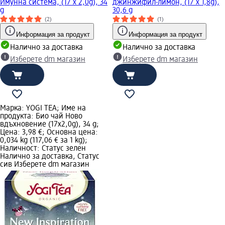
Имунна система, (17 x 2,0g), 34
джинжифил-лимон, (17 x 1,8g),
g
30,6 g
(2)
(1)
Информация за продукт
Информация за продукт
Налично за доставка
Налично за доставка
Изберете dm магазин
Изберете dm магазин
Марка: YOGI TEA; Име на
продукта: Био чай Ново
вдъхновение (17x2,0g), 34 g;
Цена: 3,98 €; Основна цена:
0,034 kg (117,06 € за 1 kg);
Наличност: Статус зелен
Налично за доставка, Статус
сив Изберете dm магазин