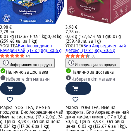
3,98 €
3,98 €
7,78 лв.
7,78 лв.
0,03 kg (132,67 € за 1 kg)
0,03 kg
0,03 g (132,67 € за 1 g)
0,03 g
(259,48 лв. за 1 kg)
(259,48 лв. за 1 g)
YOGI TEA
Био Аюрведичен
YOGI TEA
Био Аюрведичен чай
Вечерен чай, (17 x 1,8g), 30,6 g
Детокс, (17 x 1,8g), 30,6 g
(2)
(4)
Информация за продукт
Информация за продукт
Налично за доставка
Налично за доставка
Изберете dm магазин
Изберете dm магазин
Марка: YOGI TEA; Име на
Марка: YOGI TEA; Име на
продукта: Био Аюрведичен чай
продукта: Био Аюрведичен чай
Имунна система, (17 x 2,0g), 34
джинжифил-лимон, (17 x 1,8g),
g; Цена: 3,98 €; Основна цена:
30,6 g; Цена: 3,98 €; Основна
0,034 kg (117,06 € за 1 kg);
цена: 0,03 kg (132,67 € за 1 kg);