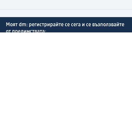
Моят dm: регистрирайте се сега и се възползвайте
от предимствата:
(1) Безплатна доставка над 50 € / 97,79 лв. и без такса
за експресно получаване от dm магазин само за
регистрирани клиенти.
Управлявайте Вашите поръчки бързо и лесно.
Регистрирайте се сега
Помощ
Предимства & Услуги
Център за обслужване на клиенти
Доставка & Изпращане
Връщане на стока