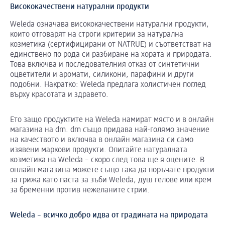
Висококачествени натурални продукти
Weleda означава висококачествени натурални продукти,
които отговарят на строги критерии за натурална
козметика (сертифицирани от NATRUE) и съответстват на
единствено по рода си разбиране на хората и природата.
Това включва и последователния отказ от синтетични
оцветители и аромати, силикони, парафини и други
подобни. Накратко: Weleda предлага холистичен поглед
върху красотата и здравето.
Ето защо продуктите на Weleda намират място и в онлайн
магазина на dm. dm също придава най-голямо значение
на качеството и включва в онлайн магазина си само
изявени маркови продукти. Опитайте натуралната
козметика на Weleda – скоро след това ще я оцените. В
онлайн магазина можете също така да поръчате продукти
за грижа като паста за зъби Weleda, душ гелове или крем
за бременни против нежеланите стрии.
Weleda – всичко добро идва от градината на природата