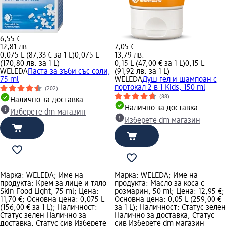
6,55 €
12,81 лв.
7,05 €
0,075 L (87,33 € за 1 L)
0,075 L
13,79 лв.
(170,80 лв. за 1 L)
0,15 L (47,00 € за 1 L)
0,15 L
WELEDA
Паста за зъби със соли,
(91,92 лв. за 1 L)
75 ml
WELEDA
Душ гел и шампоан с
портокал 2 в 1 Kids, 150 ml
(202)
(88)
Налично за доставка
Налично за доставка
Изберете dm магазин
Изберете dm магазин
Марка: WELEDA; Име на
Марка: WELEDA; Име на
продукта: Крем за лице и тяло
продукта: Масло за коса с
Skin Food Light, 75 ml; Цена:
розмарин, 50 ml; Цена: 12,95 €;
11,70 €; Основна цена: 0,075 L
Основна цена: 0,05 L (259,00 €
(156,00 € за 1 L); Наличност:
за 1 L); Наличност: Статус зелен
Статус зелен Налично за
Налично за доставка, Статус
доставка, Статус сив Изберете
сив Изберете dm магазин