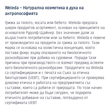
Weleda – Натурална козметика в духа на
антропософията
Грижа за тялото, косата или бебето: Weleda предлага
широк продуктов асортимент, основан на принципите на
основателя Рудолф Щайнер. Без значение дали за
възрастните потребители или за бебето: Weleda е повече
от производител на продукти за грижа за тялото. Тази
марка се основава на холистична концепция, която
поставя фокус върху опазването на биологичното
разнообразие при добива на суровини. Поради тази
причина при производството се вземат предвид аспекти
като биологичното разнообразие. Продуктите на Weleda
са сертифицирани и с печата на Съюз за етична
биотърговия (UEBT). При сертифицирането се проверява
доколко етичнa е работата на предприятията със
съставки, които са добити от природата. По този начин
потребителят може да бъде сигурен, че подкрепя
етичното добиване на съставки, потвърдено от
сертификата UEBT.