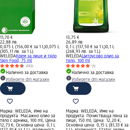
11,70 €
13,75 €
22,88 лв.
26,89 лв.
0,075 L (156,00 € за 1 L)
0,075 L
0,1 L (137,50 € за 1 L)
0,1 L
(305,11 лв. за 1 L)
(268,93 лв. за 1 L)
WELEDA
Крем за лице и тяло
WELEDA
Цитрусово олио за
Skin Food, 75 ml
тяло, 100 ml
(352)
(1)
Налично за доставка
Налично за доставка
Изберете dm магазин
Изберете dm магазин
Марка: WELEDA; Име на
Марка: WELEDA; Име на
продукта: Масажно олио за
продукта: Почистваща пяна за
тяло с арника, 100 ml; Цена:
лице, 150 ml; Цена: 12,20 €;
12,73 €; Основна цена: 0,1 L
Основна цена: 0,15 L (81,33 € за
(127,30 € за 1 L); Наличност:
1 L); Наличност: Статус зелен