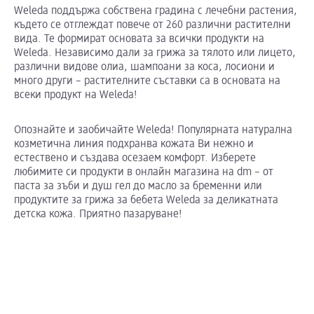
Weleda поддържа собствена градина с лечебни растения,
където се отглеждат повече от 260 различни растителни
вида. Те формират основата за всички продукти на
Weleda. Независимо дали за грижа за тялото или лицето,
различни видове олиа, шампоани за коса, лосиони и
много други – растителните съставки са в основата на
всеки продукт на Weleda!
Опознайте и заобичайте Weleda! Популярната натурална
козметична линия подхранва кожата Ви нежно и
естествено и създава осезаем комфорт. Изберете
любимите си продукти в онлайн магазина на dm – от
паста за зъби и душ гел до масло за бременни или
продуктите за грижа за бебета Weleda за деликатната
детска кожа. Приятно пазаруване!