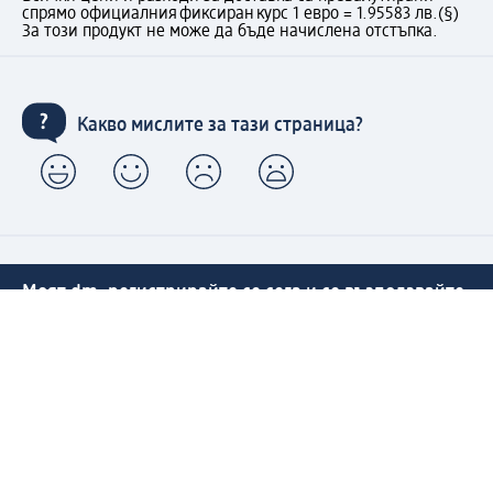
спрямо официалния фиксиран курс 1 евро = 1.95583 лв.
(§)
За този продукт не може да бъде начислена отстъпка.
Какво мислите за тази страница?
Моят dm: регистрирайте се сега и се възползвайте
от предимствата:
(1) Безплатна доставка над 50 € / 97,79 лв. и без такса
за експресно получаване от dm магазин само за
регистрирани клиенти.
Управлявайте Вашите поръчки бързо и лесно.