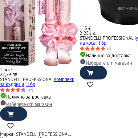
1,15 €
2,25 лв.
STANDELLI PROFESSIONAL
К
на коса, 1 бр
(1)
Налично за доставка
Изберете dm магазин
11,45 €
22,39 лв.
STANDELLI PROFESSIONAL
Комплект
за къдрици, 1 бр
(17)
Налично за доставка
Изберете dm магазин
Марка: STANDELLI PROFESSIONAL;