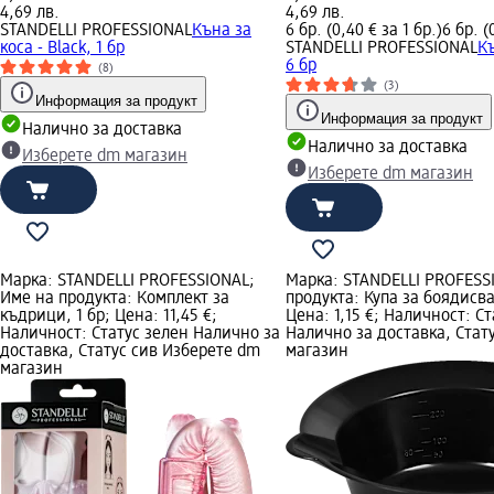
4,69 лв.
4,69 лв.
STANDELLI PROFESSIONAL
Къна за
6 бр. (0,40 € за 1 бр.)
6 бр. (
коса - Black, 1 бр
STANDELLI PROFESSIONAL
Къ
6 бр
(8)
(3)
Информация за продукт
Информация за продукт
Налично за доставка
Налично за доставка
Изберете dm магазин
Изберете dm магазин
Марка: STANDELLI PROFESSIONAL;
Марка: STANDELLI PROFESS
Име на продукта: Комплект за
продукта: Купа за боядисва
къдрици, 1 бр; Цена: 11,45 €;
Цена: 1,15 €; Наличност: С
Наличност: Статус зелен Налично за
Налично за доставка, Стат
доставка, Статус сив Изберете dm
магазин
магазин