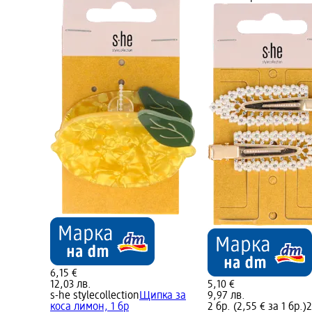
6,15 €
12,03 лв.
5,10 €
s-he stylecollection
Щипка за
9,97 лв.
коса лимон, 1 бр
2 бр. (2,55 € за 1 бр.)
2