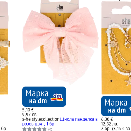
5,10 €
9,97 лв.
s-he stylecollection
Шнола панделка в
6,30 €
розов цвят, 1 бр
12,32 лв.
 бр.
2 бр. (3,15 € за
(0)