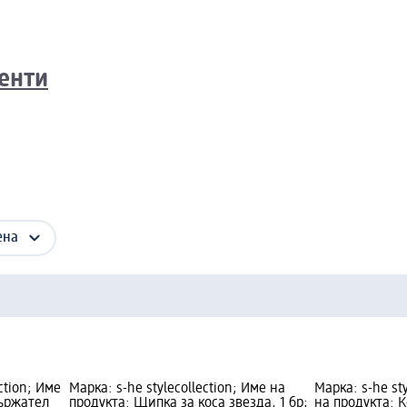
енти
ена
ction; Име
Марка: s-he stylecollection; Име на
Марка: s-he sty
ържател
продукта: Щипка за коса звезда, 1 бр;
на продукта: К