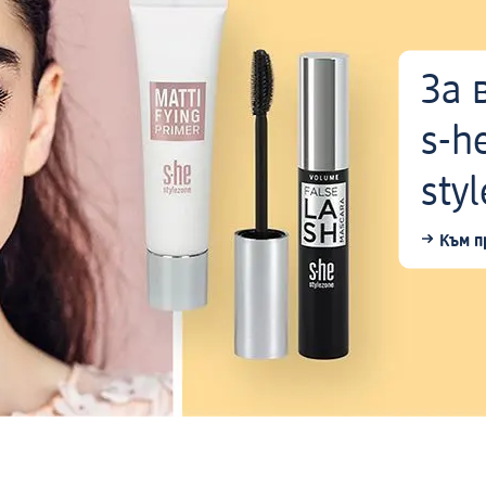
За 
s-h
styl
Към п