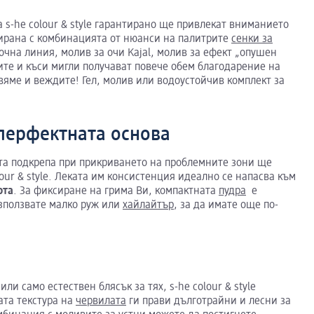
 s-he colour & style гарантирано ще привлекат вниманието
ирана с комбинацията от нюанси на палитрите
сенки за
очна линия, молив за очи Kajal, молив за ефект „опушен
ите и къси мигли получават повече обем благодарение на
равяме и веждите! Гел, молив или водоустойчив комплект за
 перфектната основа
ата подкрепа при прикриването на проблемните зони ще
lour & style. Леката им консистенция идеално се напасва към
ота
. За фиксиране на грима Ви, компактната
пудра
е
използвате малко руж или
хайлайтър
, за да имате още по-
или само естествен блясък за тях, s-he colour & style
ата текстура на
червилата
ги прави дълготрайни и лесни за