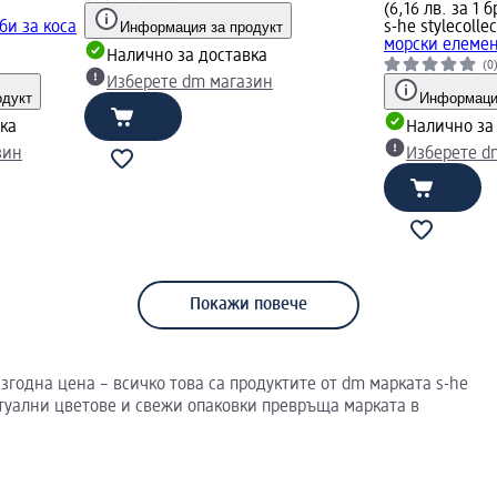
(6,16 лв. за 1 б
би за коса
Информация за продукт
s-he stylecolle
морски елемен
Налично за доставка
(0
Изберете dm магазин
одукт
Информация
ка
Налично за
зин
Изберете d
Покажи повече
годна цена – всичко това са продуктите от dm марката s-he
актуални цветове и свежи опаковки превръща марката в