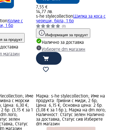
7,55 €
14,77 лв.
s-he stylecollection
Щипка за коса с
ction
Колие с
череши, бяла, 1 бр
и, 1 бр
(0)
)
Информация за продукт
 за продукт
Налично за доставка
 доставка
Изберете dm магазин
m магазин
lecollection; Име
Марка: s-he stylecollection; Име на
ривна с морски
продукта: Гривни с миди, 2 бр;
; Цена: 6,30 €;
Цена: 6,15 €; Основна цена: 2 бр.
 бр. (3,15 € за 1
(3,08 € за 1 бр.); Марка на dm лого;
 dm лого;
Наличност: Статус зелен Налично
атус зелен
за доставка, Статус сив Изберете
ставка, Статус
dm магазин
dm магазин