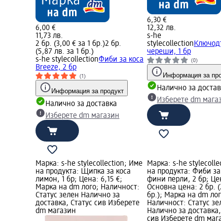
6,30 €
6,00 €
12,32 лв.
11,73 лв.
s-he
2 бр. (3,00 € за 1 бр.)
2 бр.
stylecollection
Ключод
(5,87 лв. за 1 бр.)
череши, 1 бр
s-he stylecollection
Фиби за коса
(0)
Breeze, 2 бр
Информация за пр
(1)
Налично за достав
Информация за продукт
Изберете dm мага
Налично за доставка
Изберете dm магазин
Марка: s-he stylecollection; Име
Марка: s-he stylecolle
на продукта: Щипка за коса
на продукта: Фиби за
лимон, 1 бр; Цена: 6,15 €;
фини перли, 2 бр; Цен
Марка на dm лого; Наличност:
Основна цена: 2 бр. (2
Статус зелен Налично за
бр.); Марка на dm лог
доставка, Статус сив Изберете
Наличност: Статус зе
dm магазин
Налично за доставка,
сив Изберете dm маг