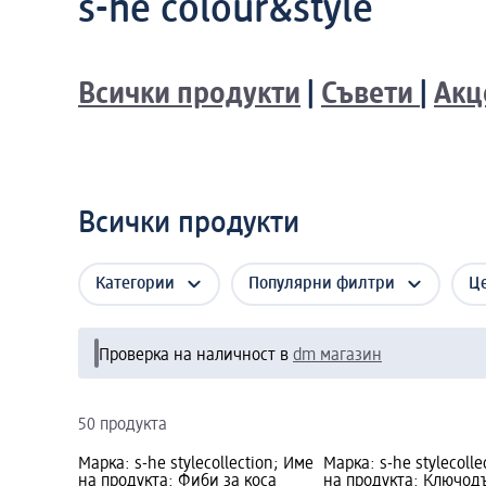
s-he colour&style
Всички продукти
|
Съвети
|
Акц
Всички продукти
Категории
Популярни филтри
Ц
Проверка на наличност в
dm магазин
50 продукта
Марка: s-he stylecollection; Име
Марка: s-he stylecolle
на продукта: Фиби за коса
на продукта: Ключод