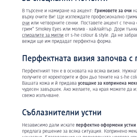
В търсене и намиране на акцент:
Гримовете за очи
на
върху очите Ви! Ще изглеждате професионално грим
очи
или четворните сенки. Поставете акцент с течна 
грим“ Smokey Eyes или молив - хайлайтър. Дори тънк
спиралите за мигли
от s-he colour & style. Да не заб
вежди ще им придадат перфектна форма.
Перфектната визия започва с
Перфектният тен е в основата на всяка визия. Нужн
получите от коректорите и фон дьо тените на s-he co
Вашата кожа и й придава
усещане за копринена мек
чудесен завършек. Ако желаете, на края можете да 
свежо излъчване.
Съблазнителни устни
Независимо дали искате
перфектно оформени устни
предлага решение за всяка ситуация. Копринено мек