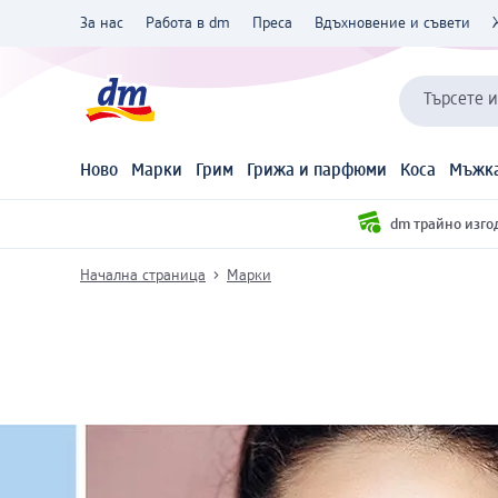
За нас
Работа в dm
Преса
Вдъхновение и съвети
Търсете 
Ново
Марки
Грим
Грижа и парфюми
Коса
Мъжка
dm трайно изго
Начална страница
Марки