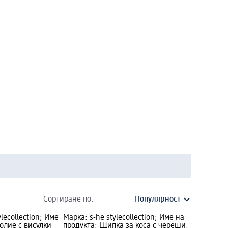
Сортиране по:
lecollection; Име
Марка: s-he stylecollection; Име на
олие с висулки
продукта: Щипка за коса с череши,