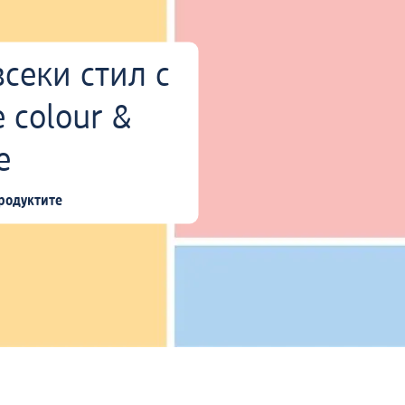
всеки стил с
e colour &
e
родуктите