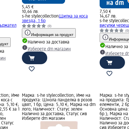
5,45 €
10,66 лв.
7,50 €
s-he stylecollection
Щипка за коса
14,67 лв.
звезда, 1 бр
s-he stylecolle
ържател
висулки череш
(0)
(0
Информация за продукт
Информация
Налично за доставка
одукт
Налично за
Изберете dm магазин
ка
Изберете d
зин
ction; Име
Марка: s-he stylecollection; Име на
Марка: s-he sty
 коса с
продукта: Шнола панделка в розов
на продукта: Г
а: 5,10 €;
цвят, 1 бр; Цена: 5,10 €; Марка на dm
елементи, 2 бр
,55 € за 1
лого; Наличност: Статус зелен
Основна цена: 2
о;
Налично за доставка, Статус сив
бр.); Марка на
лен
Изберете dm магазин
Наличност: Ст
 Статус
Налично за до
азин
сив Изберете 