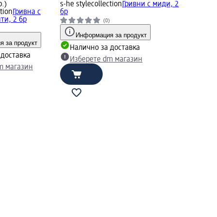
р.)
s-he stylecollection
Гривни с миди, 2
ction
Гривна с
бр
ти, 2 бр
(0)
)
Информация за продукт
 за продукт
Налично за доставка
 доставка
Изберете dm магазин
m магазин