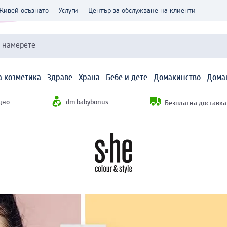
Живей осъзнато
Услуги
Център за обслужване на клиенти
и намерете
 козметика
Здраве
Храна
Бебе и дете
Домакинство
Дома
дно
dm babybonus
Безплатна доставка н