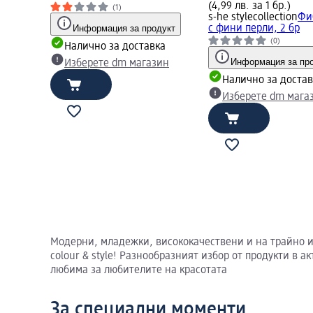
(4,99 лв. за 1 бр.)
(1)
s-he stylecollection
Фи
Информация за продукт
с фини перли, 2 бр
(0)
Налично за доставка
Информация за пр
Изберете dm магазин
Налично за достав
Изберете dm мага
Модерни, младежки, висококачествени и на трайно из
colour & style! Разнообразният избор от продукти в 
любима за любителите на красотата
За специални моменти