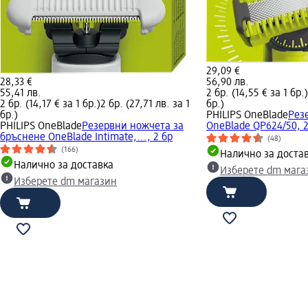
29,09 €
28,33 €
56,90 лв.
55,41 лв.
2 бр. (14,55 € за 1 бр.)
2 бр. (14,17 € за 1 бр.)
2 бр. (27,71 лв. за 1
бр.)
бр.)
PHILIPS OneBlade
Рез
PHILIPS OneBlade
Резервни ножчета за
OneBlade QP624/50, 2
бръснене OneBlade Intimate,..., 2 бр
(48)
(166)
Налично за доста
Налично за доставка
Изберете dm мага
Изберете dm магазин