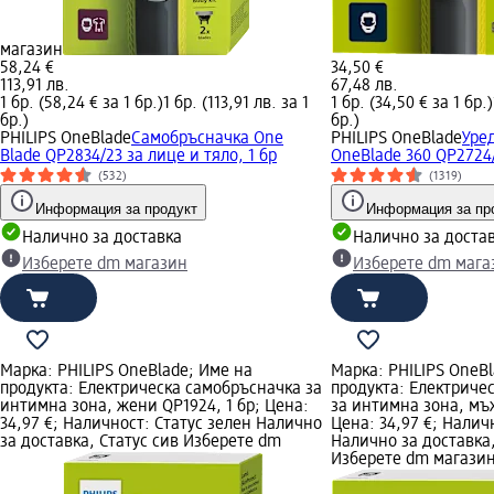
магазин
58,24 €
34,50 €
113,91 лв.
67,48 лв.
1 бр. (58,24 € за 1 бр.)
1 бр. (113,91 лв. за 1
1 бр. (34,50 € за 1 бр.)
бр.)
бр.)
PHILIPS OneBlade
Самобръсначка One
PHILIPS OneBlade
Уре
Blade QP2834/23 за лице и тяло, 1 бр
OneBlade 360 QP2724/
(532)
(1319)
Информация за продукт
Информация за пр
Налично за доставка
Налично за доста
Изберете dm магазин
Изберете dm мага
Марка: PHILIPS OneBlade; Име на
Марка: PHILIPS OneBl
продукта: Електрическa самобръсначка за
продукта: Електриче
интимна зона, жени QP1924, 1 бр; Цена:
за интимна зона, мъж
34,97 €; Наличност: Статус зелен Налично
Цена: 34,97 €; Налич
за доставка, Статус сив Изберете dm
Налично за доставка,
Изберете dm магази