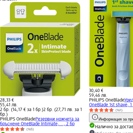
30,40 €
59,46 лв.
28,33 €
PHILIPS OneBlade
Уре
55,41 лв.
OneBlade 1st shave, 1
2 бр. (14,17 € за 1 бр.)
2 бр. (27,71 лв. за 1
(161)
бр.)
PHILIPS OneBlade
Резервни ножчета за
Информация за пр
бръснене OneBlade Intimate,..., 2 бр
Налично за доста
(165)