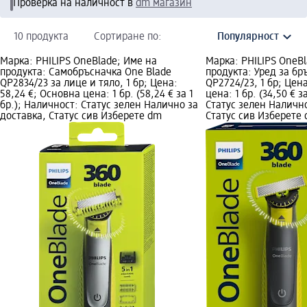
Проверка на наличност в
dm магазин
10 продукта
Сортиране по:
Марка: PHILIPS OneBlade; Име на
Марка: PHILIPS OneBl
продукта: Самобръсначка One Blade
продукта: Уред за бр
QP2834/23 за лице и тяло, 1 бр; Цена:
QP2724/23, 1 бр; Цен
58,24 €; Основна цена: 1 бр. (58,24 € за 1
цена: 1 бр. (34,50 € з
бр.); Наличност: Статус зелен Налично за
Статус зелен Налично
доставка, Статус сив Изберете dm
Статус сив Изберете