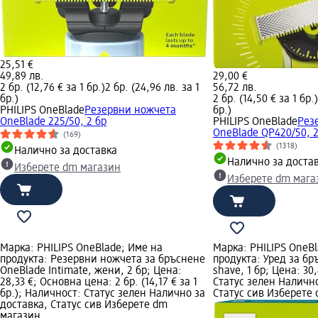
25,51 €
49,89 лв.
29,00 €
2 бр. (12,76 € за 1 бр.)
2 бр. (24,96 лв. за 1
56,72 лв.
бр.)
2 бр. (14,50 € за 1 бр.)
PHILIPS OneBlade
Резервни ножчета
бр.)
OneBlade 225/50, 2 бр
PHILIPS OneBlade
Рез
OneBlade QP420/50, 2
(169)
(1318)
Налично за доставка
Налично за доста
Изберете dm магазин
Изберете dm мага
Марка: PHILIPS OneBlade; Име на
Марка: PHILIPS OneBl
продукта: Резервни ножчета за бръснене
продукта: Уред за бр
OneBlade Intimate, жени, 2 бр; Цена:
shave, 1 бр; Цена: 30
28,33 €; Основна цена: 2 бр. (14,17 € за 1
Статус зелен Налично
бр.); Наличност: Статус зелен Налично за
Статус сив Изберете
доставка, Статус сив Изберете dm
магазин