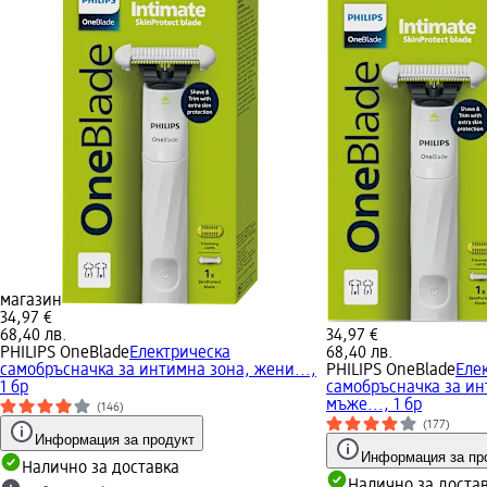
магазин
34,97 €
68,40 лв.
34,97 €
PHILIPS OneBlade
Електрическa
68,40 лв.
самобръсначка за интимна зона, жени...,
PHILIPS OneBlade
Еле
1 бр
самобръсначка за ин
мъже..., 1 бр
(146)
(177)
Информация за продукт
Информация за пр
Налично за доставка
Налично за доста