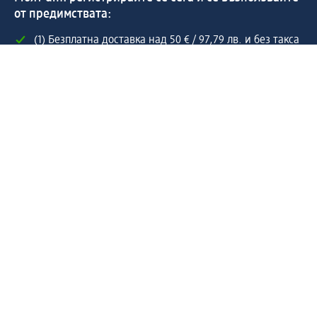
от предимствата:
(1) Безплатна доставка над 50 € / 97,79 лв. и без такса
за експресно получаване от dm магазин само за
регистрирани клиенти.
Управлявайте Вашите поръчки бързо и лесно.
Регистрирайте се сега
Помощ
Предимства & Услуги
Център за обслужване на клиенти
Доставка & Изпращане
Връщане на стока
За dm концерна