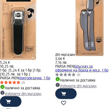
dm магазин
3,66 €
5,24 €
7,16 лв.
10,25 лв.
PARSA MEN
Бръснач за
1 бр. (5,24 € за 1 бр.)
1 бр.
оформяне на брада и коса, 1 бр
(10,25 лв. за 1 бр.)
(0)
PARSA MEN
Нокторезачка, 1 бр
Налично за доставка
(2)
Изберете dm магазин
Налично за доставка
Изберете dm магазин