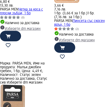
6,80 €
13,30 лв.
3,66 €
PARSA MEN
Четка за коса с
7,16 лв.
плоски зъбци, 1 бр
1 бр. (3,66 € за 1 бр.)
1 бр.
(7,16 лв. за 1 бр.)
(0)
PARSA MEN
Пинсета със скосен
Налично за доставка
връх, 1 бр
Изберете dm магазин
(2)
Налично за доставка
Изберете dm магазин
Марка: PARSA MEN; Име на
продукта: Малък джобен
гребен, 1 бр; Цена: 4,49 €;
Наличност: Статус зелен
Налично за доставка, Статус
сив Изберете dm магазин