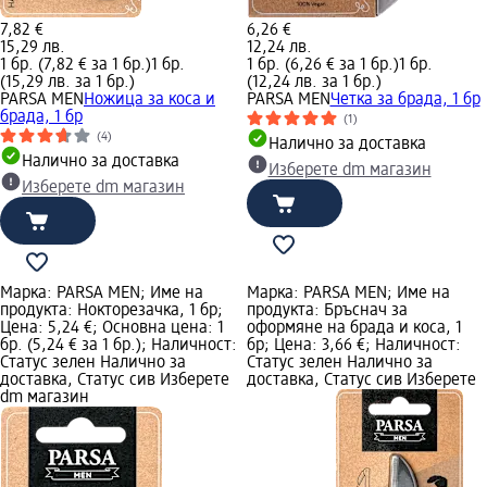
7,82 €
6,26 €
15,29 лв.
12,24 лв.
1 бр. (7,82 € за 1 бр.)
1 бр.
1 бр. (6,26 € за 1 бр.)
1 бр.
(15,29 лв. за 1 бр.)
(12,24 лв. за 1 бр.)
PARSA MEN
Ножица за коса и
PARSA MEN
Четка за брада, 1 бр
брада, 1 бр
(1)
(4)
Налично за доставка
Налично за доставка
Изберете dm магазин
Изберете dm магазин
Марка: PARSA MEN; Име на
Марка: PARSA MEN; Име на
продукта: Нокторезачка, 1 бр;
продукта: Бръснач за
Цена: 5,24 €; Основна цена: 1
оформяне на брада и коса, 1
бр. (5,24 € за 1 бр.); Наличност:
бр; Цена: 3,66 €; Наличност:
Статус зелен Налично за
Статус зелен Налично за
доставка, Статус сив Изберете
доставка, Статус сив Изберете
dm магазин