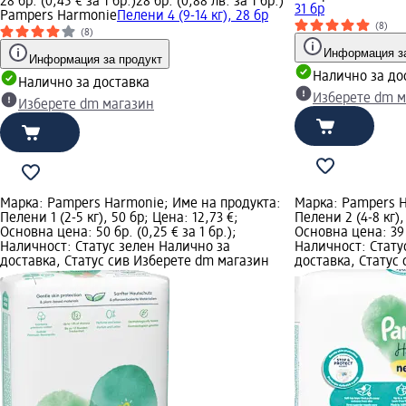
28 бр. (0,45 € за 1 бр.)
28 бр. (0,88 лв. за 1 бр.)
31 бр
Pampers Harmonie
Пелени 4 (9-14 кг), 28 бр
(8)
(8)
Информация за
Информация за продукт
Налично за до
Налично за доставка
Изберете dm м
Изберете dm магазин
Марка: Pampers Harmonie; Име на продукта:
Марка: Pampers H
Пелени 1 (2-5 кг), 50 бр; Цена: 12,73 €;
Пелени 2 (4-8 кг),
Основна цена: 50 бр. (0,25 € за 1 бр.);
Основна цена: 39 б
Наличност: Статус зелен Налично за
Наличност: Стату
доставка, Статус сив Изберете dm магазин
доставка, Статус