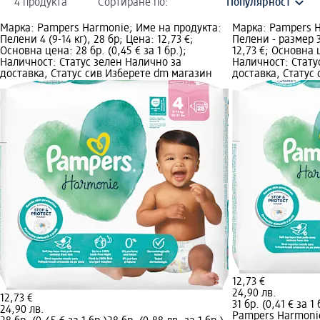
4 продукта
Сортиране по:
Марка: Pampers Harmonie; Име на продукта:
Марка: Pampers H
Пелени 4 (9-14 кг), 28 бр; Цена: 12,73 €;
Пелени - размер 3 
Основна цена: 28 бр. (0,45 € за 1 бр.);
12,73 €; Основна ц
Наличност: Статус зелен Налично за
Наличност: Стату
доставка, Статус сив Изберете dm магазин
доставка, Статус
12,73 €
24,90 лв.
12,73 €
31 бр. (0,41 € за 1 
24,90 лв.
Pampers Harmoni