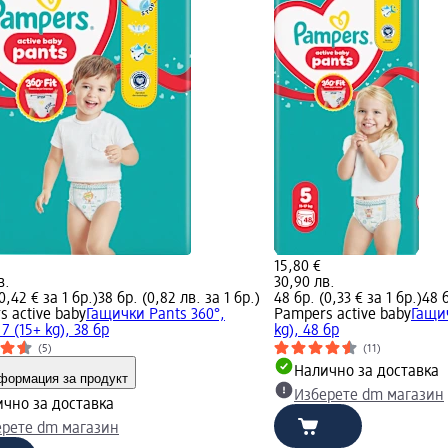
15,80 €
в.
30,90 лв.
0,42 € за 1 бр.)
38 бр. (0,82 лв. за 1 бр.)
48 бр. (0,33 € за 1 бр.)
48 б
 active baby
Гащички Pants 360°,
Pampers active baby
Гащич
7 (15+ kg), 38 бр
kg), 48 бр
(5)
(11)
Налично за доставка
формация за продукт
Изберете dm магазин
чно за доставка
ерете dm магазин