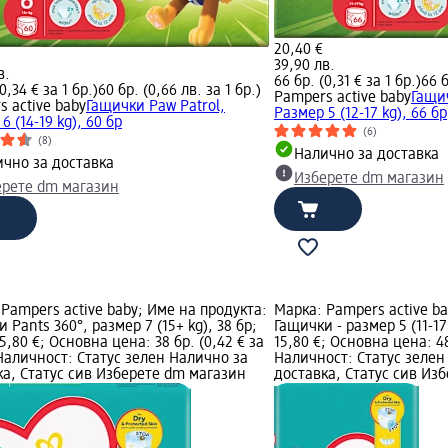
20,40 €
39,90 лв.
в.
66 бр. (0,31 € за 1 бр.)
66 б
0,34 € за 1 бр.)
60 бр. (0,66 лв. за 1 бр.)
Pampers active baby
Гащич
 active baby
Гащички Paw Patrol,
Размер 5 (12-17 kg), 66 бр
6 (14-19 kg), 60 бр
(6)
(8)
Налично за доставка
чно за доставка
Изберете dm магазин
ерете dm магазин
Pampers active baby; Име на продукта:
Марка: Pampers active ba
 Pants 360°, размер 7 (15+ kg), 38 бр;
Гащички - размер 5 (11-17
5,80 €; Основна цена: 38 бр. (0,42 € за
15,80 €; Основна цена: 48 
 Наличност: Статус зелен Налично за
Наличност: Статус зелен
ка, Статус сив Изберете dm магазин
доставка, Статус сив Из