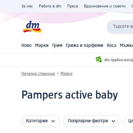
За нас
Работа в dm
Преса
Вдъхновение и съвети
Търсете 
Ново
Марки
Грим
Грижа и парфюми
Коса
Мъжка
dm трайно изго
Начална страница
Марки
Pampers active baby
Категории
Популярни филтри
Ц