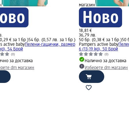
н
магазин
18,81 €
в.
36,79 лв.
0,29 € за 1 бр.)
54 бр. (0,57 лв. за 1 бр.)
50 бр. (0,38 € за 1 бр.)
50 
 active baby
Пелени-гащички, размер
Pampers active baby
Пеле
 kg), 54 Брой
6 (13-19 kg), 50 Брой
(0)
(0)
чно за доставка
Налично за доставка
ерете dm магазин
Изберете dm магазин