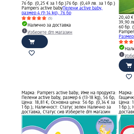
76 бр. (0,25 € за 1 бр.)
76 бр. (0,49 лв. за 1 бр.)
Pampers active baby
Пелени active baby,
размер 4 (9-14 kg), 76 бр
20,40 €
(5)
39,90 л
Налично за доставка
60 бр. (
Pampers
Изберете dm магазин
Размер 
Нали
Изб
Марка: Pampers active baby; Име на продукта:
Марка: 
Пелени active baby, размер 6 (13-18 kg), 56 бр;
Гащички
Цена: 18,81 €; Основна цена: 56 бр. (0,34 € за
Цена: 1
1 бр.); Наличност: Статус зелен Налично за
1 бр.);
доставка, Статус сив Изберете dm магазин
достав