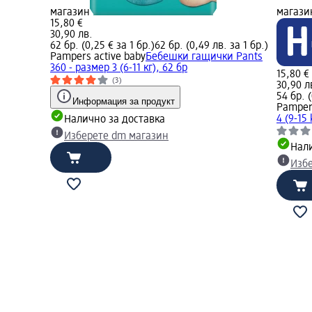
магазин
магази
15,80 €
30,90 лв.
62 бр. (0,25 € за 1 бр.)
62 бр. (0,49 лв. за 1 бр.)
Pampers active baby
Бебешки гащички Pants
360 - размер 3 (6-11 кг), 62 бр
15,80 €
(3)
30,90 л
54 бр. (
Информация за продукт
Pampers
4 (9-15
Налично за доставка
Изберете dm магазин
Нали
Изб