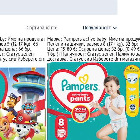
Сортиране по:
by; Име на продукта:
Марка: Pampers active baby; Име на продук
р 5 (12-17 kg), 66
Пелени-гащички, размер 8 (17+ kg), 32 бр;
на цена: 66 бр.
Цена: 15,80 €; Основна цена: 32 бр. (0,49 €
ост: Статус зелен
1 бр.); Наличност: Статус зелен Налично з
атус сив Изберете dm
доставка, Статус сив Изберете dm магазин