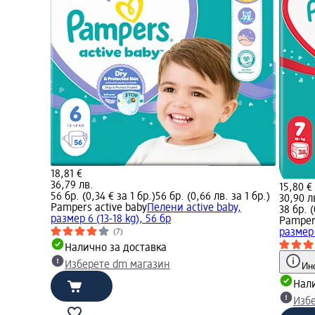
18,81 €
36,79 лв.
15,80 €
56 бр. (0,34 € за 1 бр.)
56 бр. (0,66 лв. за 1 бр.)
30,90 л
Pampers active baby
Пелени active baby,
38 бр. (
размер 6 (13-18 kg), 56 бр
Pampers
размер 
(7)
Налично за доставка
Изберете dm магазин
Ин
Нали
Изб