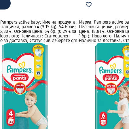
Pampers active baby; Име на продукта:
Марка: Pampers active ba
гащички, размер 4 (9-15 kg), 54 Брой;
Пелени-гащички, размер 6
5,80 €; Основна цена: 54 бр. (0,29 € за
Цена: 18,81 €; Основна це
 Ново лого; Наличност: Статус зелен
1 бр.); Ново лого; Налич
о за доставка, Статус сив Изберете dm
Налично за доставка, Ст