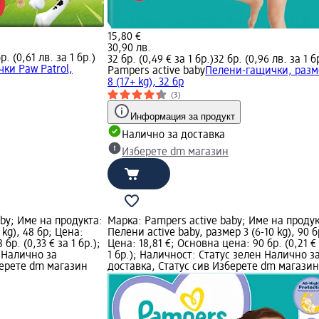
15,80 €
30,90 лв.
р. (0,61 лв. за 1 бр.)
32 бр. (0,49 € за 1 бр.)
32 бр. (0,96 лв. за 1 б
ки Paw Patrol,
Pampers active baby
Пелени-гащички, разм
8 (17+ kg), 32 бр
(3)
Информация за продукт
Налично за доставка
Изберете dm магазин
by; Име на продукта:
Марка: Pampers active baby; Име на продук
 kg), 48 бр; Цена:
Пелени active baby, размер 3 (6-10 kg), 90 б
бр. (0,33 € за 1 бр.);
Цена: 18,81 €; Основна цена: 90 бр. (0,21 €
 Налично за
1 бр.); Наличност: Статус зелен Налично з
берете dm магазин
доставка, Статус сив Изберете dm магазин