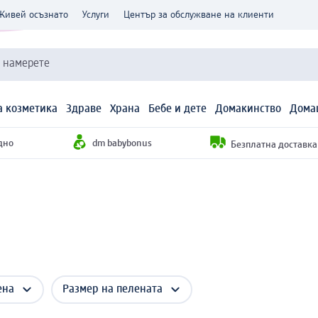
Живей осъзнато
Услуги
Център за обслужване на клиенти
и намерете
 козметика
Здраве
Храна
Бебе и дете
Домакинство
Дома
дно
dm babybonus
Безплатна доставка н
ена
Размер на пелената