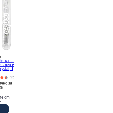
н
в.
Четка за
въглен и
rystal, 1
(14)
ично за
ка
те dm
н