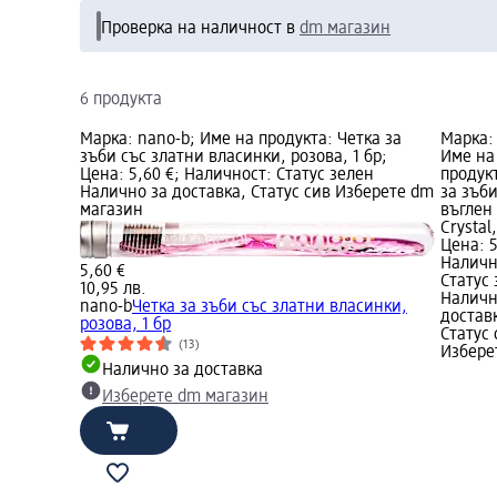
Проверка на наличност в
dm магазин
6 продукта
Марка: nano-b; Име на продукта: Четка за
Марка:
зъби със златни власинки, розова, 1 бр;
Име на
Цена: 5,60 €; Наличност: Статус зелен
продук
Налично за доставка, Статус сив Изберете dm
за зъби
магазин
въглен 
Crystal,
Цена: 5
Наличн
5,60 €
Статус
10,95 лв.
Наличн
nano-b
Четка за зъби със златни власинки,
достав
розова, 1 бр
Статус 
(13)
Избере
Налично за доставка
Изберете dm магазин