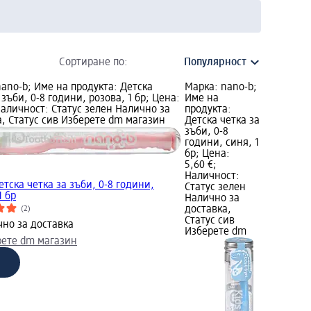
Сортиране по:
ano-b; Име на продукта: Детска
Марка: nano-b;
 зъби, 0-8 години, розова, 1 бр; Цена:
Име на
Наличност: Статус зелен Налично за
продукта:
а, Статус сив Изберете dm магазин
Детска четка за
зъби, 0-8
години, синя, 1
бр; Цена:
5,60 €;
.
Наличност:
етска четка за зъби, 0-8 години,
Статус зелен
1 бр
Налично за
доставка,
(2)
Статус сив
но за доставка
Изберете dm
рете dm магазин