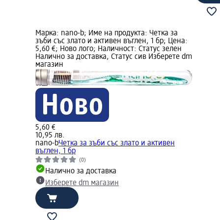
Марка: nano-b; Име на продукта: Четка за
зъби със злато и активен въглен, 1 бр; Цена:
5,60 €; Ново лого; Наличност: Статус зелен
Налично за доставка, Статус сив Изберете dm
магазин
5,60 €
10,95 лв.
nano-b
Четка за зъби със злато и активен
въглен, 1 бр
(0)
Налично за доставка
Изберете dm магазин