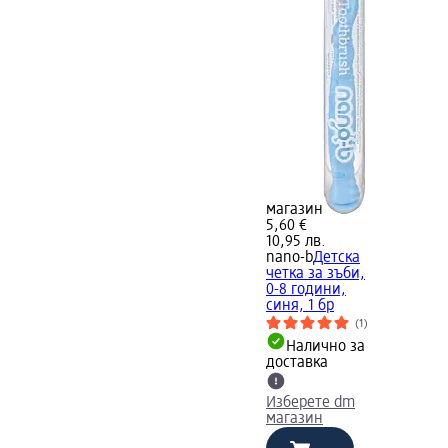
магазин
5,60 €
10,95 лв.
nano-b
Детска
четка за зъби,
0-8 години,
синя, 1 бр
(1)
Налично за
доставка
Изберете dm
магазин