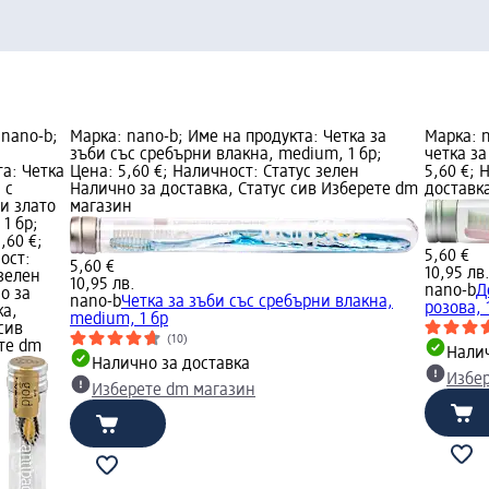
 nano-b;
Марка: nano-b; Име на продукта: Четка за
Марка: n
зъби със сребърни влакна, medium, 1 бр;
четка за
та: Четка
Цена: 5,60 €; Наличност: Статус зелен
5,60 €; 
 с
Налично за доставка, Статус сив Изберете dm
доставк
и злато
магазин
 1 бр;
,60 €;
5,60 €
ост:
5,60 €
10,95 лв
 зелен
10,95 лв.
nano-b
Д
о за
nano-b
Четка за зъби със сребърни влакна,
розова, 
ка,
medium, 1 бр
сив
(10)
те dm
Налич
Налично за доставка
Избе
Изберете dm магазин