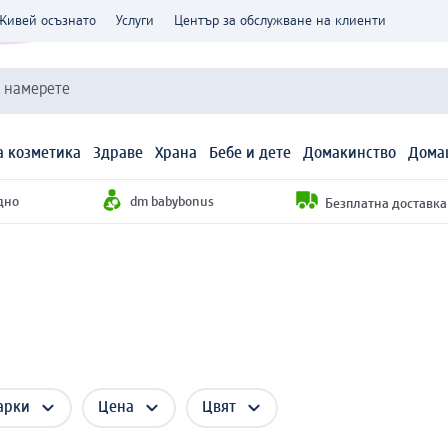
Живей осъзнато
Услуги
Център за обслужване на клиенти
и намерете
 козметика
Здраве
Храна
Бебе и дете
Домакинство
Дома
дно
dm babybonus
Безплатна доставка н
арки
Цена
Цвят