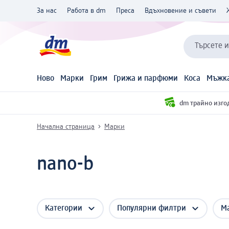
За нас
Работа в dm
Преса
Вдъхновение и съвети
Търсете 
Ново
Марки
Грим
Грижа и парфюми
Коса
Мъжка
dm трайно изго
Начална страница
Марки
nano-b
Категории
Популярни филтри
М