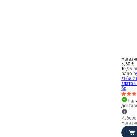
магази
5,60 €
10,95 л
nano-b
зъби с 
злато C
бр
Нал
достав
Избере
магази