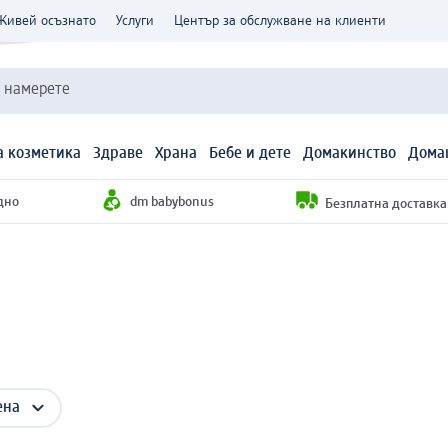
Живей осъзнато
Услуги
Център за обслужване на клиенти
и намерете
 козметика
Здраве
Храна
Бебе и дете
Домакинство
Дома
дно
dm babybonus
Безплатна доставка н
ена