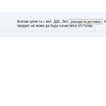
Всички цени са с вкл. ДДС, без
разходи за доставка
. 
продукт не може да бъде начислена отстъпка.
Какво мислите за тази ст
Моят dm: регистрирайте се с
предимствата:
(1) Безплатна доставка над 50 € / 97,79 лв. и 
регистрирани клиенти.