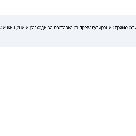
Всички цени и разходи за доставка са превалутирани спрямо офи
раница?
ега и се възползвайте от
без такса за експресно получаване от dm магазин само за