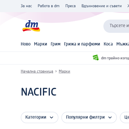
За нас
Работа в dm
Преса
Вдъхновение и съвети
Търсете 
Ново
Марки
Грим
Грижа и парфюми
Коса
Мъжка
dm трайно изго
Начална страница
Марки
NACIFIC
Категории
Популярни филтри
Ц