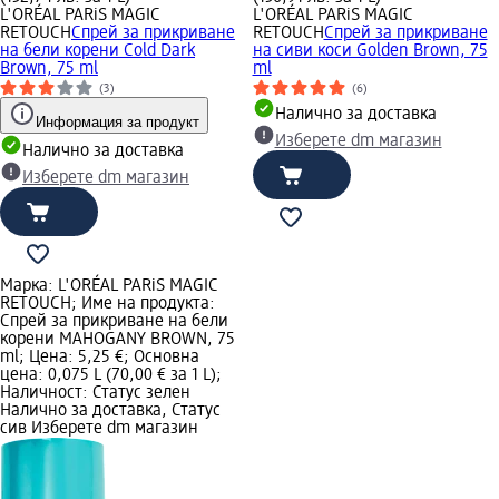
L'ORÉAL PARiS MAGIC
L'ORÉAL PARiS MAGIC
RETOUCH
Спрей за прикриване
RETOUCH
Спрей за прикриване
на бели корени Cold Dark
на сиви коси Golden Brown, 75
Brown, 75 ml
ml
(3)
(6)
Налично за доставка
Информация за продукт
Изберете dm магазин
Налично за доставка
Изберете dm магазин
Марка: L'ORÉAL PARiS MAGIC
RETOUCH; Име на продукта:
Спрей за прикриване на бели
корени MAHOGANY BROWN, 75
ml; Цена: 5,25 €; Основна
цена: 0,075 L (70,00 € за 1 L);
Наличност: Статус зелен
Налично за доставка, Статус
сив Изберете dm магазин