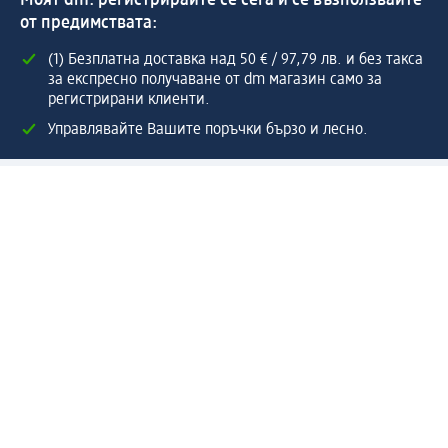
от предимствата:
(1) Безплатна доставка над 50 € / 97,79 лв. и без такса
за експресно получаване от dm магазин само за
регистрирани клиенти.
Управлявайте Вашите поръчки бързо и лесно.
Регистрирайте се сега
Помощ
Предимства & Услуги
Център за обслужване на клиенти
Доставка & Изпращане
Връщане на стока
За dm концерна