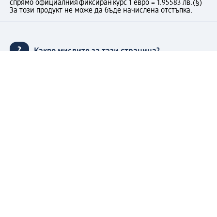
спрямо официалния фиксиран курс 1 евро = 1.95583 лв.
(§)
За този продукт не може да бъде начислена отстъпка.
Какво мислите за тази страница?
Моят dm: регистрирайте се сега и се възползвайте
от предимствата:
(1) Безплатна доставка над 50 € / 97,79 лв. и без такса
за експресно получаване от dm магазин само за
регистрирани клиенти.
Управлявайте Вашите поръчки бързо и лесно.