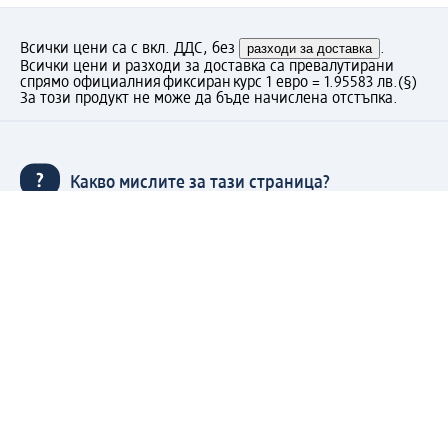
Всички цени са с вкл. ДДС, без
разходи за доставка
.
Всички цени и разходи за доставка са превалутирани
спрямо официалния фиксиран курс 1 евро = 1.95583 лв.
(§)
За този продукт не може да бъде начислена отстъпка.
Какво мислите за тази страница?
Моят dm: регистрирайте се сега и се възползвайте
от предимствата:
(1) Безплатна доставка над 50 € / 97,79 лв. и без такса
за експресно получаване от dm магазин само за
регистрирани клиенти.