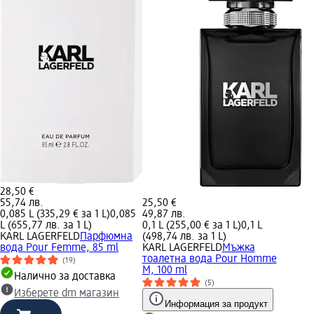
28,50 €
55,74 лв.
25,50 €
0,085 L (335,29 € за 1 L)
0,085
49,87 лв.
L (655,77 лв. за 1 L)
0,1 L (255,00 € за 1 L)
0,1 L
KARL LAGERFELD
Парфюмна
(498,74 лв. за 1 L)
вода Pour Femme, 85 ml
KARL LAGERFELD
Мъжка
тоалетна вода Pour Homme
(19)
M, 100 ml
Налично за доставка
(5)
Изберете dm магазин
Информация за продукт