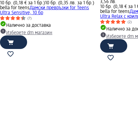
3,56 лв.
10 бр. (0,18 € за 1 бр.)
10 бр. (0,35 лв. за 1 бр.)
10 бр. (0,18 € за 1 
bella for teens
Дамски превръзки for Teens
bella for teens
Дам
Ultra Sensitive, 10 бр
Ultra Relax с крил
(7)
(2)
Налично за доставка
Налично за до
Изберете dm магазин
Изберете dm м