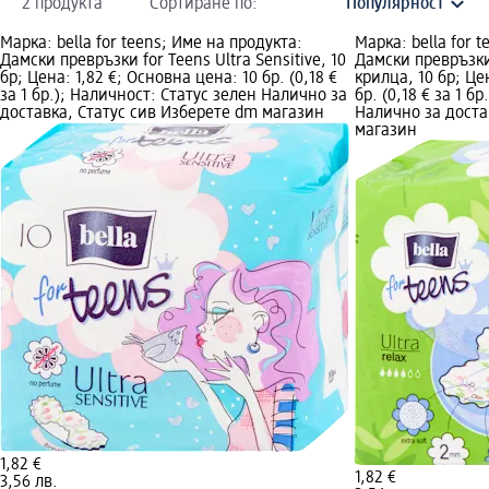
2 продукта
Сортиране по:
Марка: bella for teens; Име на продукта:
Марка: bella for 
Дамски превръзки for Teens Ultra Sensitive, 10
Дамски превръзки 
бр; Цена: 1,82 €; Основна цена: 10 бр. (0,18 €
крилца, 10 бр; Це
за 1 бр.); Наличност: Статус зелен Налично за
бр. (0,18 € за 1 б
доставка, Статус сив Изберете dm магазин
Налично за доста
магазин
1,82 €
1,82 €
3,56 лв.