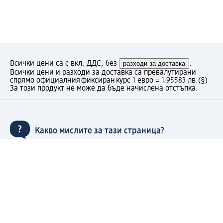
Всички цени са с вкл. ДДС, без
разходи за доставка
.
Всички цени и разходи за доставка са превалутирани
спрямо официалния фиксиран курс 1 евро = 1.95583 лв.
(§)
За този продукт не може да бъде начислена отстъпка.
Какво мислите за тази страница?
Моят dm: регистрирайте се сега и се възползвайте
от предимствата: