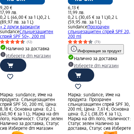
9,20 €
6,13 €
17,99 лв.
11,99 лв.
0,2 L (46,00 € за 1 L)
0,2 L
0,2 L (30,65 € за 1 L)
0,2 L
(89,97 лв. за 1 L)
(59,95 лв. за 1 L)
+ 2 други варианти
sundance
Прозрачен
sundance
Слънцезащитен
слънцезащитен спрей SPF 20,
спрей SPF 50+, 200 ml
200 ml
(12)
(73)
Налично за доставка
Информация за продукт
Изберете dm магазин
Налично за доставка
Изберете dm магазин
Марка: sundance; Име на
Марка: sundance; Име на
продукта: Слънцезащитен
продукта: Прозрачен
спрей SPF 50, 200 ml; Цена:
слънцезащитен спрей SPF 30,
8,18 €; Основна цена: 0,2 L
200 ml; Цена: 7,61 €; Основна
(40,90 € за 1 L); Марка на dm
цена: 0,2 L (38,05 € за 1 L);
лого; Наличност: Статус зелен
Марка на dm лого; Наличност:
Налично за доставка, Статус
Статус зелен Налично за
сив Изберете dm магазин
доставка, Статус сив Изберете