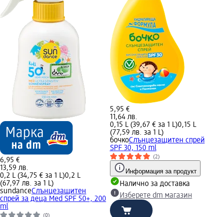
5,95 €
11,64 лв.
0,15 L (39,67 € за 1 L)
0,15 L
(77,59 лв. за 1 L)
бочко
Слънцезащитен спрей
SPF 30, 150 ml
(2)
6,95 €
13,59 лв.
Информация за продукт
0,2 L (34,75 € за 1 L)
0,2 L
(67,97 лв. за 1 L)
Налично за доставка
sundance
Слънцезащитен
Изберете dm магазин
спрей за деца Med SPF 50+, 200
ml
(0)