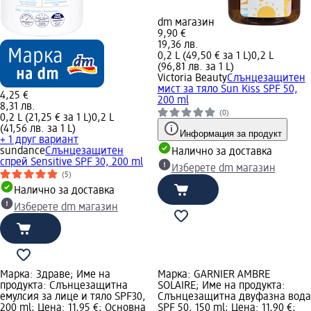
dm магазин
9,90 €
19,36 лв.
0,2 L (49,50 € за 1 L)
0,2 L
(96,81 лв. за 1 L)
Victoria Beauty
Слънцeзащитен
мист за тяло Sun Kiss SPF 50,
4,25 €
200 ml
8,31 лв.
(0)
0,2 L (21,25 € за 1 L)
0,2 L
(41,56 лв. за 1 L)
Информация за продукт
+ 1 друг вариант
sundance
Слънцезащитен
Налично за доставка
спрей Sensitive SPF 30, 200 ml
Изберете dm магазин
(5)
Налично за доставка
Изберете dm магазин
Марка: Здраве; Име на
Марка: GARNIER AMBRE
продукта: Слънцезащитна
SOLAIRE; Име на продукта:
емулсия за лице и тяло SPF30,
Слънцезащитна двуфазна вода
200 ml; Цена: 11,95 €; Основна
SPF 50, 150 ml; Цена: 11,90 €;