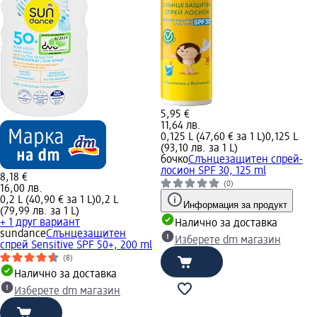
5,95 €
11,64 лв.
0,125 L (47,60 € за 1 L)
0,125 L
(93,10 лв. за 1 L)
бочко
Слънцезащитен спрей-
лосион SPF 30, 125 ml
8,18 €
(0)
16,00 лв.
0,2 L (40,90 € за 1 L)
0,2 L
Информация за продукт
(79,99 лв. за 1 L)
+ 1 друг вариант
Налично за доставка
sundance
Слънцезащитен
Изберете dm магазин
спрей Sensitive SPF 50+, 200 ml
(8)
Налично за доставка
Изберете dm магазин