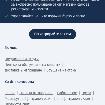
(1) Безплатна доставка над 50 € / 97,79 лв. и без такса
за експресно получаване от dm магазин само за
регистрирани клиенти.
Управлявайте Вашите поръчки бързо и лесно.
Регистрирайте се сега
Помощ
Предимства & Услуги
Център за обслужване на клиенти
Доставка & Изпращане
Връщане на стока
За dm концерна
За нас
Нашата отговорност
Работа в dm
Преса
Маршрут до Централен офис
dm Централен склад
Продуктов свят