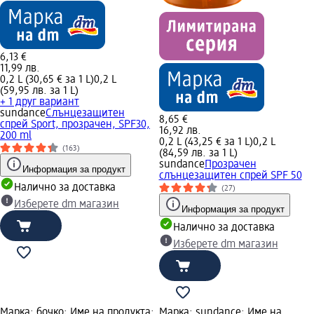
6,13 €
11,99 лв.
0,2 L (30,65 € за 1 L)
0,2 L
(59,95 лв. за 1 L)
+ 1 друг вариант
sundance
Слънцезащитен
8,65 €
спрей Sport, прозрачен, SPF30,
16,92 лв.
200 ml
0,2 L (43,25 € за 1 L)
0,2 L
(163)
(84,59 лв. за 1 L)
sundance
Прозрачен
Информация за продукт
слънцезащитен спрей SPF 50
Налично за доставка
(27)
Изберете dm магазин
Информация за продукт
Налично за доставка
Изберете dm магазин
Марка: бочко; Име на продукта:
Марка: sundance; Име на