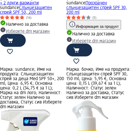
+ 2 други варианти
sundance
Прозрачен
sundance
Слънцезащитен
слънцезащитен спрей SPF 30,
спрей SPF 50, 200 ml
200 ml
(16)
(5)
Налично за доставка
Информация за продукт
Изберете dm магазин
Налично за доставка
Изберете dm магазин
Марка: sundance; Име на
Марка: бочко; Име на продукта:
продукта: Слънцезащитен
Слънцезащитен спрей SPF 30,
спрей за деца Med SPF 50+, 200
150 ml; Цена: 5,95 €; Основна
ml; Цена: 6,95 €; Основна
цена: 0,15 L (39,67 € за 1 L);
цена: 0,2 L (34,75 € за 1 L);
Наличност: Статус зелен
Марка на dm лого; Наличност:
Налично за доставка, Статус
Статус зелен Налично за
сив Изберете dm магазин
доставка, Статус сив Изберете
dm магазин