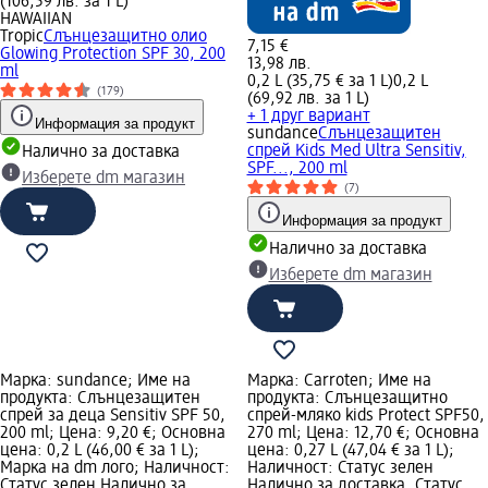
(106,59 лв. за 1 L)
HAWAIIAN
Tropic
Слънцезащитно олио
7,15 €
Glowing Protection SPF 30, 200
13,98 лв.
ml
0,2 L (35,75 € за 1 L)
0,2 L
(179)
(69,92 лв. за 1 L)
+ 1 друг вариант
Информация за продукт
sundance
Слънцезащитен
спрей Kids Med Ultra Sensitiv,
Налично за доставка
SPF..., 200 ml
Изберете dm магазин
(7)
Информация за продукт
Налично за доставка
Изберете dm магазин
Марка: sundance; Име на
Марка: Carroten; Име на
продукта: Слънцезащитен
продукта: Слънцезащитно
спрей за деца Sensitiv SPF 50,
спрей-мляко kids Protect SPF50,
200 ml; Цена: 9,20 €; Основна
270 ml; Цена: 12,70 €; Основна
цена: 0,2 L (46,00 € за 1 L);
цена: 0,27 L (47,04 € за 1 L);
Марка на dm лого; Наличност:
Наличност: Статус зелен
Статус зелен Налично за
Налично за доставка, Статус