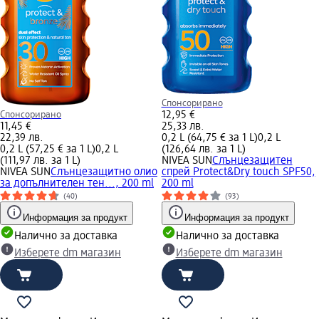
Спонсорирано
Спонсорирано
12,95 €
11,45 €
25,33 лв.
22,39 лв.
0,2 L (64,75 € за 1 L)
0,2 L
0,2 L (57,25 € за 1 L)
0,2 L
(126,64 лв. за 1 L)
(111,97 лв. за 1 L)
NIVEA SUN
Слънцезащитен
NIVEA SUN
Слънцезащитно олио
спрей Protect&Dry touch SPF50,
за допълнителен тен..., 200 ml
200 ml
(40)
(93)
Информация за продукт
Информация за продукт
Налично за доставка
Налично за доставка
Изберете dm магазин
Изберете dm магазин