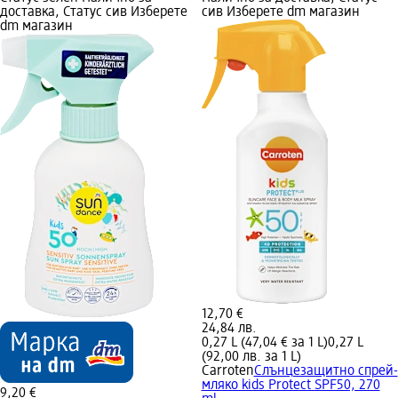
доставка, Статус сив Изберете
сив Изберете dm магазин
dm магазин
12,70 €
24,84 лв.
0,27 L (47,04 € за 1 L)
0,27 L
(92,00 лв. за 1 L)
Carroten
Слънцезащитно спрей-
мляко kids Protect SPF50, 270
9,20 €