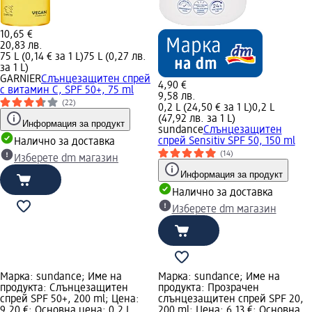
10,65 €
20,83 лв.
75 L (0,14 € за 1 L)
75 L (0,27 лв.
за 1 L)
GARNIER
Слънцезащитен спрей
4,90 €
с витамин C, SPF 50+, 75 ml
9,58 лв.
(22)
0,2 L (24,50 € за 1 L)
0,2 L
(47,92 лв. за 1 L)
Информация за продукт
sundance
Слънцезащитен
спрей Sensitiv SPF 50, 150 ml
Налично за доставка
(14)
Изберете dm магазин
Информация за продукт
Налично за доставка
Изберете dm магазин
Марка: sundance; Име на
Марка: sundance; Име на
продукта: Слънцезащитен
продукта: Прозрачен
спрей SPF 50+, 200 ml; Цена:
слънцезащитен спрей SPF 20,
9,20 €; Основна цена: 0,2 L
200 ml; Цена: 6,13 €; Основна