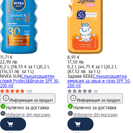
11,71 €
8,95 €
22,90 лв.
17,50 лв.
0,2 L (58,55 € за 1 L)
0,2 L
0,2 L (44,75 € за 1 L)
0,2 L
(114,51 лв. за 1 L)
(87,52 лв. за 1 L)
NIVEA SUN
Слънцезащитен
Здраве БЕБЕ
Слънцезащитна
спрей Protect&Bronze SPF 30,
емулсия за лице и тяло SPF 50,
200 ml
200 ml
(20)
(0)
Информация за продукт
Информация за продукт
Налично за доставка
Налично за доставка
Изберете dm магазин
Изберете dm магазин