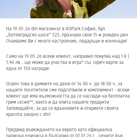
На 19.05.26 dm магазинът в XOPark София, бул.
„Ботевградско шосе“ 525, празнува своя 15-и рожден ден.
Очакваме Ви с много настроение, подаръци и изненади!
Само на 19.05.26 всеки клиент, направил покупка над 1 € |
1,96 лв., ще може да участва в игра* със скреч карти за
една от 150 награди.
Освен това в рамките на деня от 14:00 ч. до 18:00 ч. за
нашите посетители сме подготвили и комплимент - всеки
клиент ще има възможността да се наслади на безплатна
грим сесия**, както и да опита нашите продукти.
Заповядайте, за да се вдъхновите и откриете своята
красота заедно с dm!
Предвид въвеждането на еврото като официална
парична единица в България от 01.01.26 г., цените във