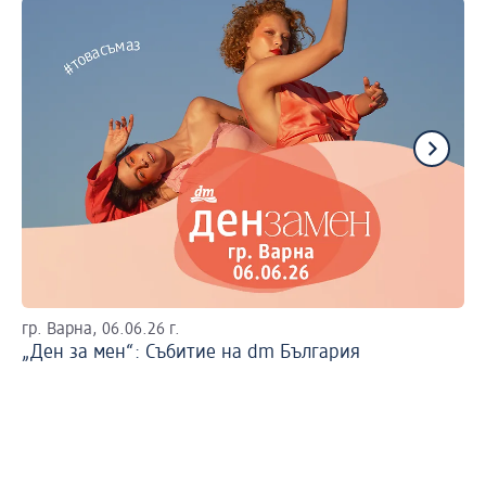
гр. Варна, 06.06.26 г.
Ви
„Ден за мен“: Събитие на dm България
Та