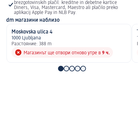
brezgotovinskih plačil: kreditne in debetne kartice
Diners, Visa, Mastercard, Maestro ali plačilo preko
aplikacij Apple Pay in NLB Pay.
dm магазини наблизо
Moskovska ulica 4
T
1000 Ljubljana
1
Разстояние: 388 m
Магазинът ще отвори отново утре в
9 ч.