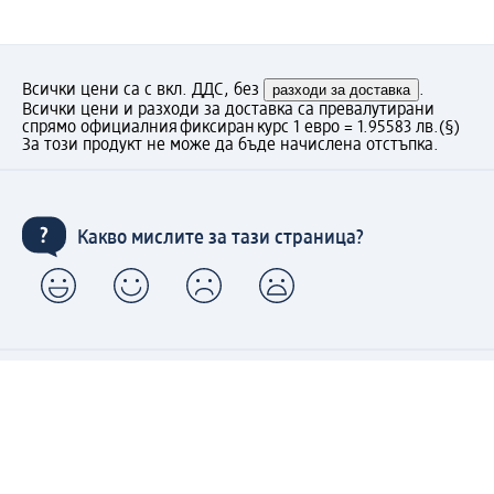
Всички цени са с вкл. ДДС, без
разходи за доставка
.
Всички цени и разходи за доставка са превалутирани
спрямо официалния фиксиран курс 1 евро = 1.95583 лв.
(§)
За този продукт не може да бъде начислена отстъпка.
Какво мислите за тази страница?
Моят dm: регистрирайте се сега и се възползвайте
от предимствата:
(1) Безплатна доставка над 50 € / 97,79 лв. и без такса