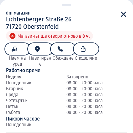
dm магазин
d m магазин
Lichtenberger Straße 26
7 1 7 2 0
71720
Oberstenfeld
Магазинът ще отвори отново в
8 ч.
Наем на
Навигиран
Обаждане
Споделяне
уред
е
Работно време
Неделя
Затворено
Понеделник
08:00 - 20:00 часа
Вторник
08:00 - 20:00 часа
Сряда
08:00 - 20:00 часа
Четвъртък
08:00 - 20:00 часа
Петък
08:00 - 20:00 часа
Събота
08:00 - 20:00 часа
Пикови часове
Понеделник
Вт