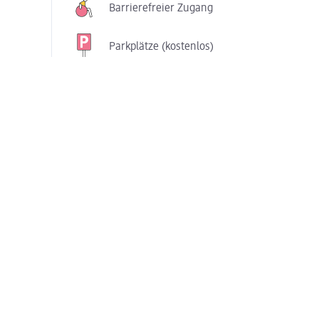
Barrierefreier Zugang
Parkplätze (kostenlos)
Services in diesem dm-Markt
Foto-Service in
Passbild-Service
Selbstbedienung
Teppichreiniger ausleihen
Copyservice
Unsere Zusatzsortimente