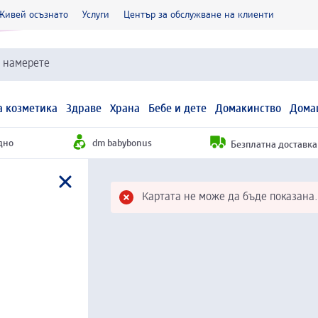
Живей осъзнато
Услуги
Център за обслужване на клиенти
и намерете
 козметика
Здраве
Храна
Бебе и дете
Домакинство
Дома
дно
dm babybonus
Безплатна доставка н
Картата не може да бъде показана.