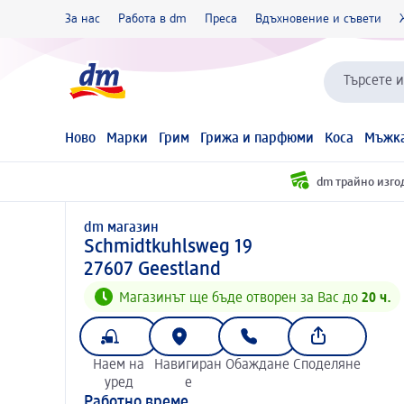
За нас
Работа в dm
Преса
Вдъхновение и съвети
Търсете 
Ново
Марки
Грим
Грижа и парфюми
Коса
Мъжка
dm трайно изго
dm магазин
d m магазин
Schmidtkuhlsweg 19
2 7 6 0 7
27607
Geestland
Магазинът ще бъде отворен за Вас до
20 ч.
Наем на
Навигиран
Обаждане
Споделяне
уред
е
Работно време