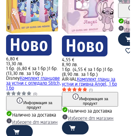
Налич
Избе
6,80 €
4,55 €
13,30 лв.
8,90 лв.
1 бр. (6,80 € за 1 бр.)
1 бр.
1 бр. (4,55 € за 1 бр.)
1 бр.
(13,30 лв. за 1 бр.)
(8,90 лв. за 1 бр.)
Disney
Комплект гланцове
AIR-VAL
Комплект гланц за
за устни с огледало Stitch,
устни и гривна Angel, 1 бр
1 бр
(1)
(0)
Информация за
Информация за
продукт
продукт
Налично за доставка
Налично за доставка
Изберете dm магазин
Изберете dm магазин