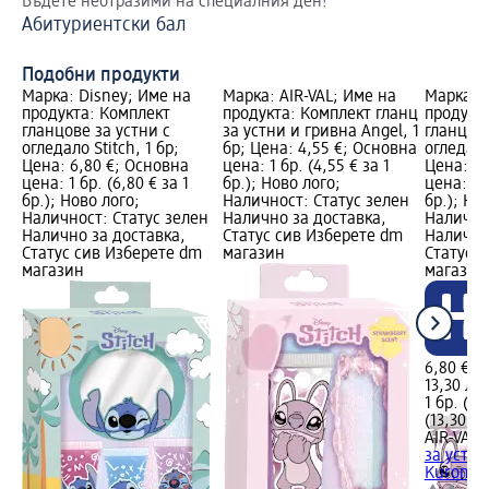
Бъдете неотразими на специалния ден!
Ус
Абитуриентски бал
Св
Подобни продукти
Марка: Disney; Име на
Марка: AIR-VAL; Име на
Марка: A
продукта: Комплект
продукта: Комплект гланц
продукт
гланцове за устни с
за устни и гривна Angel, 1
гланцове
огледало Stitch, 1 бр;
бр; Цена: 4,55 €; Основна
огледало
Цена: 6,80 €; Основна
цена: 1 бр. (4,55 € за 1
Цена: 6,
цена: 1 бр. (6,80 € за 1
бр.); Ново лого;
цена: 1 б
бр.); Ново лого;
Наличност: Статус зелен
бр.); Но
Наличност: Статус зелен
Налично за доставка,
Налично
Налично за доставка,
Статус сив Изберете dm
Налично
Статус сив Изберете dm
магазин
Статус 
магазин
магазин
6,80 €
13,30 лв.
1 бр. (6,
(13,30 лв
AIR-VAL
К
за устни
Kuromi, 