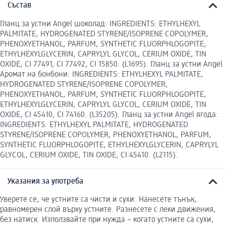
Състав
Гланц за устни Angel шоколад: INGREDIENTS: ETHYLHEXYL
PALMITATE, HYDROGENATED STYRENE/ISOPRENE COPOLYMER,
PHENOXYETHANOL, PARFUM, SYNTHETIC FLUORPHLOGOPITE,
ETHYLHEXYLGLYCERIN, CAPRYLYL GLYCOL, CERIUM OXIDE, TIN
OXIDE, CI 77491, CI 77492, CI 15850. (L1695). Гланц за устни Angel
Аромат на бонбони: INGREDIENTS: ETHYLHEXYL PALMITATE,
HYDROGENATED STYRENE/ISOPRENE COPOLYMER,
PHENOXYETHANOL, PARFUM, SYNTHETIC FLUORPHLOGOPITE,
ETHYLHEXYLGLYCERIN, CAPRYLYL GLYCOL, CERIUM OXIDE, TIN
OXIDE, CI 45410, CI 74160. (L35205). Гланц за устни Angel ягода:
INGREDIENTS: ETHYLHEXYL PALMITATE, HYDROGENATED
STYRENE/ISOPRENE COPOLYMER, PHENOXYETHANOL, PARFUM,
SYNTHETIC FLUORPHLOGOPITE, ETHYLHEXYLGLYCERIN, CAPRYLYL
GLYCOL, CERIUM OXIDE, TIN OXIDE, CI 45410. (L2115).
Указания за употреба
Уверете се, че устните са чисти и сухи. Нанесете тънък,
равномерен слой върху устните. Разнесете с леки движения,
без натиск. Използвайте при нужда – когато устните са сухи,