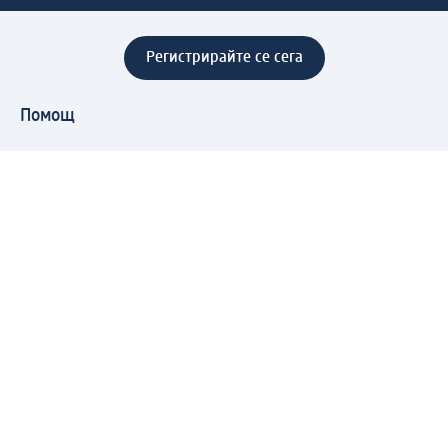
Регистрирайте се сега
Помощ
Предимства & Услуги
Център за обслужване на клиенти
Доставка & Изпращане
Връщане на стока
За dm концерна
За нас
Нашата отговорност
Работа в dm
Преса
Маршрут до Централен офис
dm Централен склад
Продуктов свят
dm Свят