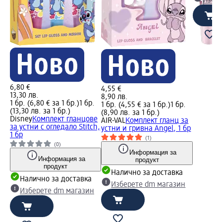
Избе
6,80 €
4,55 €
13,30 лв.
8,90 лв.
1 бр. (6,80 € за 1 бр.)
1 бр.
1 бр. (4,55 € за 1 бр.)
1 бр.
(13,30 лв. за 1 бр.)
(8,90 лв. за 1 бр.)
Disney
Комплект гланцове
AIR-VAL
Комплект гланц за
за устни с огледало Stitch,
устни и гривна Angel, 1 бр
1 бр
(1)
(0)
Информация за
Информация за
продукт
продукт
Налично за доставка
Налично за доставка
Изберете dm магазин
Изберете dm магазин