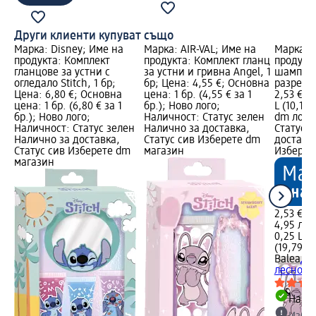
Други клиенти купуват също
Марка: Disney; Име на
Марка: AIR-VAL; Име на
Марка: B
продукта: Комплект
продукта: Комплект гланц
продукт
гланцове за устни с
за устни и гривна Angel, 1
шампоан
огледало Stitch, 1 бр;
бр; Цена: 4,55 €; Основна
разресва
Цена: 6,80 €; Основна
цена: 1 бр. (4,55 € за 1
2,53 €; 
цена: 1 бр. (6,80 € за 1
бр.); Ново лого;
L (10,12 
бр.); Ново лого;
Наличност: Статус зелен
dm лого
Наличност: Статус зелен
Налично за доставка,
Статус 
Налично за доставка,
Статус сив Изберете dm
доставка
Статус сив Изберете dm
магазин
Изберет
магазин
2,53 €
4,95 лв.
0,25 L (1
(19,79 лв
Balea
Де
лесно ра
Налич