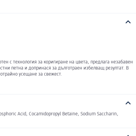
отен с технология за коригиране на цвета, предлага незабавен
стни петна и допринася за дълготраен избелващ резултат. В
готрайно усещане за свежест.
osphoric Acid, Cocamidopropyl Betaine, Sodium Saccharin,