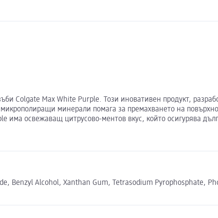
ъби Colgate Max White Purple. Този иновативен продукт, разраб
с микрополиращи минерали помага за премахването на повърхно
ple има освежаващ цитрусово-ментов вкус, който осигурява дъл
xide, Benzyl Alcohol, Xanthan Gum, Tetrasodium Pyrophosphate, Ph