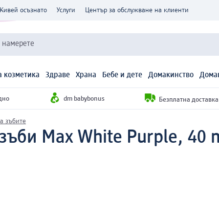
Живей осъзнато
Услуги
Център за обслужване на клиенти
и намерете
 козметика
Здраве
Храна
Бебе и дете
Домакинство
Дома
дно
dm babybonus
Безплатна доставка н
а зъбите
зъби Max White Purple, 40 