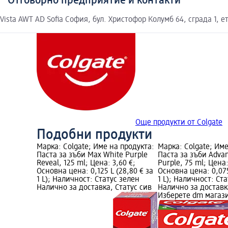
Отговорно предприятие и контакти
Vista AWT AD Sofia София, бул. Христофор Колумб 64, сграда 1, ет
Още продукти от Colgate
Подобни продукти
Марка: Colgate; Име на продукта:
Марка: Colgate; Име
Паста за зъби Max White Purple
Паста за зъби Adva
Reveal, 125 ml; Цена: 3,60 €;
Purple, 75 ml; Цена:
Основна цена: 0,125 L (28,80 € за
Основна цена: 0,075
1 L); Наличност: Статус зелен
1 L); Наличност: Ст
Налично за доставка, Статус сив
Налично за доставк
Изберете dm магаз