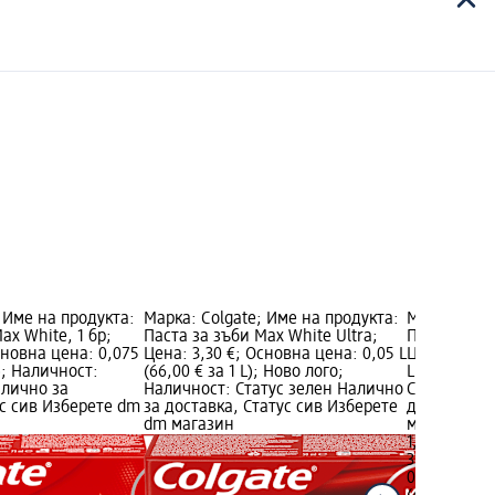
 Име на продукта:
Марка: Colgate; Име на продукта:
Марка: Colg
ax White, 1 бр;
Паста за зъби Max White Ultra;
Паста за зъ
сновна цена: 0,075
Цена: 3,30 €; Основна цена: 0,05 L
Цена: 1,90 
L); Наличност:
(66,00 € за 1 L); Ново лого;
L (25,33 € з
алично за
Наличност: Статус зелен Налично
Статус зел
ус сив Изберете dm
за доставка, Статус сив Изберете
доставка, 
dm магазин
магазин
1,90 €
3,72 лв.
0,075 L (25,