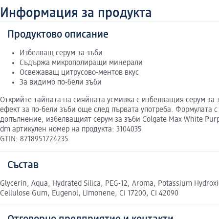
Информация за продукта
Продуктово описание
Избелващ серум за зъби
Съдържа микрополиращи минерали
Освежаващ цитрусово-ментов вкус
За видимо по-бели зъби
Открийте тайната на сияйната усмивка с избелващия серум за з
ефект за по-бели зъби още след първата употреба. Формулата 
допълнение, избелващият серум за зъби Colgate Max White Pur
dm артикулен номер на продукта: 3104035
GTIN: 8718951724235
Състав
Glycerin, Aqua, Hydrated Silica, PEG-12, Aroma, Potassium Hydro
Cellulose Gum, Eugenol, Limonene, CI 17200, CI 42090