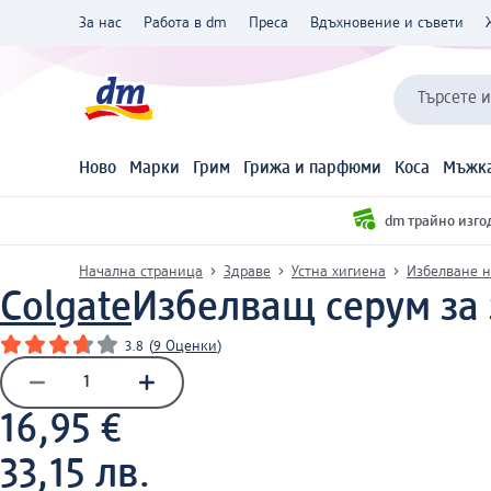
За нас
Работа в dm
Преса
Вдъхновение и съвети
Търсете 
Ново
Марки
Грим
Грижа и парфюми
Коса
Мъжка
dm трайно изго
Начална страница
Здраве
Устна хигиена
Избелване н
Colgate
Избелващ серум за 
3.8
(
9 Оценки
)
16,95 €
33,15 лв.