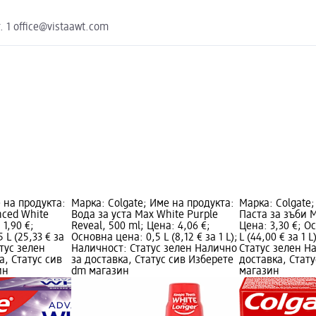
. 1 office@vistaawt.com
 на продукта:
Марка: Colgate; Име на продукта:
Марка: Colgate;
nced White
Вода за уста Max White Purple
Паста за зъби M
 1,90 €;
Reveal, 500 ml; Цена: 4,06 €;
Цена: 3,30 €; О
 L (25,33 € за
Основна цена: 0,5 L (8,12 € за 1 L);
L (44,00 € за 1 
атус зелен
Наличност: Статус зелен Налично
Статус зелен Н
а, Статус сив
за доставка, Статус сив Изберете
доставка, Стат
ин
dm магазин
магазин