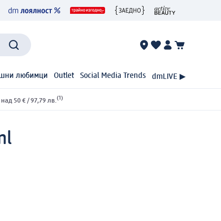
шни любимци
Outlet
Social Media Trends
dmLIVE ▶
(1)
ад 50 € / 97,79 лв.
ml