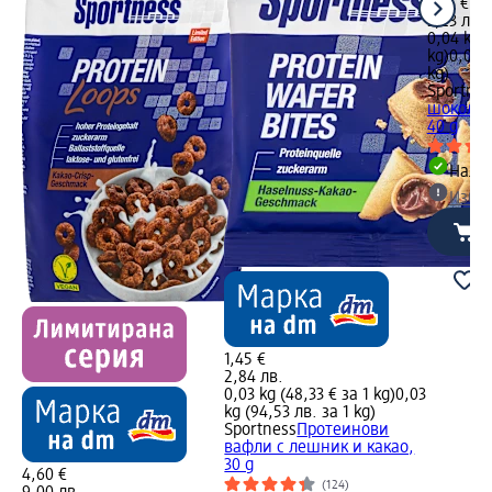
1,65 €
3,23 лв.
0,04 kg (
kg)
0,04 k
kg)
Sportnes
шоколад
40 g
Налич
Избе
1,45 €
2,84 лв.
0,03 kg (48,33 € за 1 kg)
0,03
kg (94,53 лв. за 1 kg)
Sportness
Протеинови
вафли с лешник и какао,
30 g
4,60 €
(124)