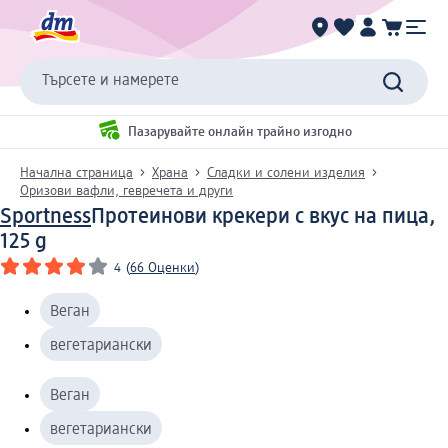
Търсете и намерете
Пазарувайте онлайн трайно изгодно
Начална страница
Храна
Сладки и солени изделия
Оризови вафли, гевречета и други
Sportness
Протеинови крекери с вкус на пица,
125 g
4
(
66 Оценки
)
Веган
вегетариански
Веган
вегетариански