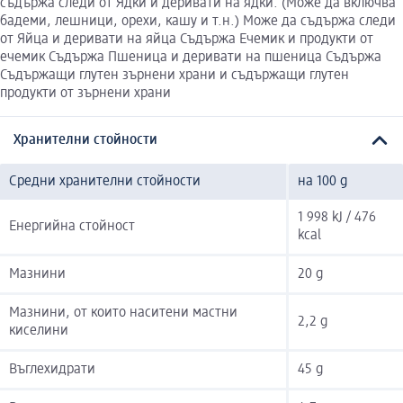
съдържа следи от Ядки и деривати на ядки. (Може да включва
бадеми, лешници, орехи, кашу и т.н.) Може да съдържа следи
от Яйца и деривати на яйца Съдържа Ечемик и продукти от
ечемик Съдържа Пшеница и деривати на пшеница Съдържа
Съдържащи глутен зърнени храни и съдържащи глутен
продукти от зърнени храни
Хранителни стойности
Средни хранителни стойности
на 100 g
1 998 kJ / 476
Енергийна стойност
kcal
Мазнини
20 g
Мазнини, от които наситени мастни
2,2 g
киселини
Въглехидрати
45 g