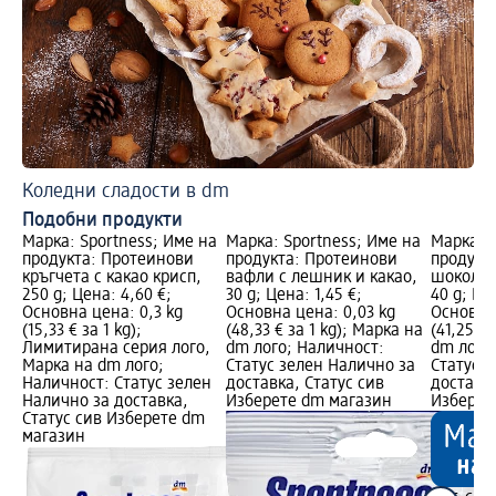
Коледни сладости в dm
Подобни продукти
Марка: Sportness; Име на
Марка: Sportness; Име на
Марка: S
продукта: Протеинови
продукта: Протеинови
продукт
кръгчета с какао крисп,
вафли с лешник и какао,
шоколад
250 g; Цена: 4,60 €;
30 g; Цена: 1,45 €;
40 g; Цен
Основна цена: 0,3 kg
Основна цена: 0,03 kg
Основна 
(15,33 € за 1 kg);
(48,33 € за 1 kg); Марка на
(41,25 € 
Лимитирана серия лого,
dm лого; Наличност:
dm лого
Марка на dm лого;
Статус зелен Налично за
Статус 
Наличност: Статус зелен
доставка, Статус сив
доставка
Налично за доставка,
Изберете dm магазин
Изберет
Статус сив Изберете dm
магазин