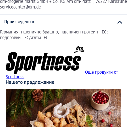
dm-drogerie markt GmbH + Co. KG Am dm-Platz 1, 76227 Karlsruhe
servicecenter@dm.de
Произведено в
Германия; пшенично брашно, пшеничен протеин - ЕС;
подправки - ЕС/извън ЕС
Още продукти от
Sportness
Нашето предложение