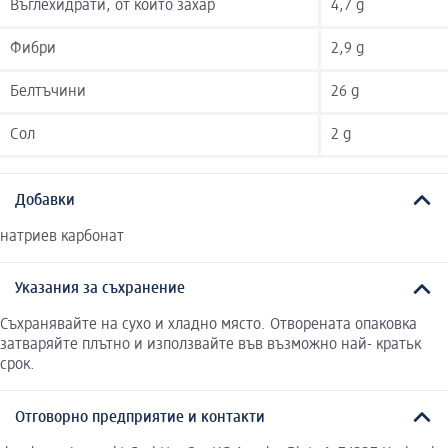
Въглехидрати, от които захар
4,7 g
Фибри
2,9 g
Белтъчини
26 g
Сол
2 g
Добавки
натриев карбонат
Указания за съхранение
Съхранявайте на сухо и хладно място. Отворената опаковка
затваряйте плътно и използвайте във възможно най- кратьк
срок.
Отговорно предприятие и контакти