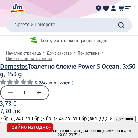
Търсете и намерете
Пазарувайте онлайн трайно изгодно
Начална страница
Домакинство
Почистване
Почистване на тоалетна
Domestos
Тоалетно блокче Power 5 Ocean, 3x50
g, 150 g
0
(
Оценете продукт
)
3,73 €
7,30 лв.
3 бр. (1,24 € за 1 бр.)
3 бр. (2,43 лв. за 1 бр.)
вкл. ДДС и
доставка
dm трайно изгодна цена
неувеличавана от
29.08.2025 г.