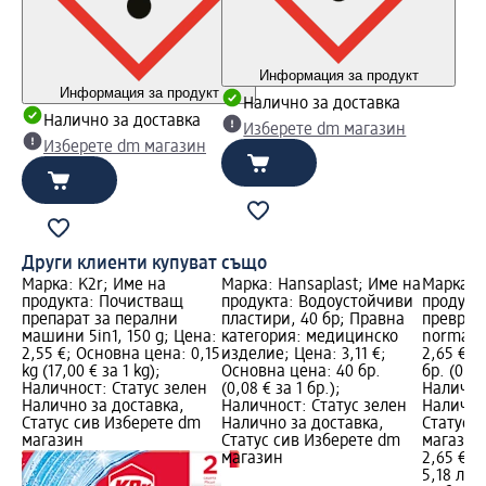
Информация за продукт
Информация за продукт
Налично за доставка
Налично за доставка
Изберете dm магазин
Изберете dm магазин
Други клиенти купуват също
Марка: K2r; Име на
Марка: Hansaplast; Име на
Марка: a
продукта: Почистващ
продукта: Водоустойчиви
продукт
препарат за перални
пластири, 40 бр; Правна
превръзк
машини 5in1, 150 g; Цена:
категория: медицинско
normal p
2,55 €; Основна цена: 0,15
изделие; Цена: 3,11 €;
2,65 €; 
kg (17,00 € за 1 kg);
Основна цена: 40 бр.
бр. (0,13
Наличност: Статус зелен
(0,08 € за 1 бр.);
Налично
Налично за доставка,
Наличност: Статус зелен
Налично
Статус сив Изберете dm
Налично за доставка,
Статус 
магазин
Статус сив Изберете dm
магазин
магазин
2,65 €
5,18 лв.