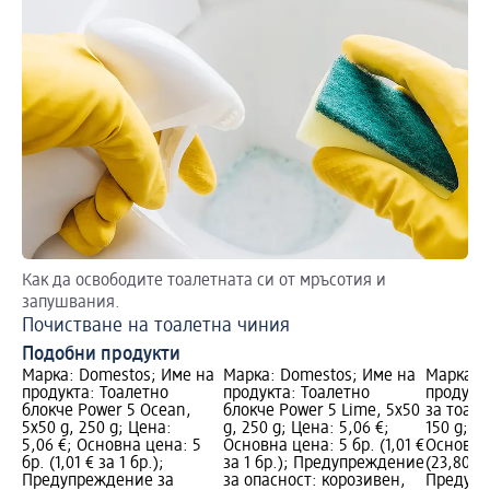
Как да освободите тоалетната си от мръсотия и
Сп
запушвания.
Пр
Почистване на тоалетна чиния
Подобни продукти
Марка: Domestos; Име на
Марка: Domestos; Име на
Марка: B
продукта: Тоалетно
продукта: Тоалетно
продукт
блокче Power 5 Ocean,
блокче Power 5 Lime, 5x50
за тоале
5x50 g, 250 g; Цена:
g, 250 g; Цена: 5,06 €;
150 g; Ц
5,06 €; Основна цена: 5
Основна цена: 5 бр. (1,01 €
Основна 
бр. (1,01 € за 1 бр.);
за 1 бр.); Предупреждение
(23,80 € 
Предупреждение за
за опасност: корозивен,
Предупр