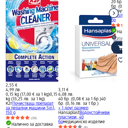
20 бр. (0
бр. (0,25
always
Д
Sensitiv
бр
Налич
Избе
2,55 €
4,99 лв.
3,11 €
0,15 kg (17,00 € за 1 kg)
0,15
6,08 лв.
kg (33,25 лв. за 1 kg)
40 бр. (0,08 € за 1 бр.)
40
K2r
Почистващ препарат
бр. (0,16 лв. за 1 бр.)
за перални машини 5in1,
+ 1 друг размер
150 g
Hansaplast
Водоустойчиви
пластири, 40
(30)
бр
медицинско изделие
Налично за доставка
(6)