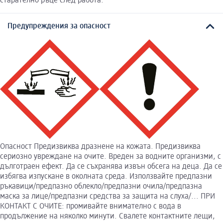
старателно ръце след работа.
Предупреждения за опасност
Опасност Предизвиква дразнене на кожата. Предизвиква
сериозно увреждане на очите. Вреден за водните организми, с
дълготраен ефект. Да се съхранява извън обсега на деца. Да се
избягва изпускане в околната среда. Използвайте предпазни
ръкавици/предпазно облекло/предпазни очила/предпазна
маска за лице/предпазни средства за защита на слуха/... ПРИ
КОНТАКТ С ОЧИТЕ: промивайте внимателно с вода в
продължение на няколко минути. Свалете контактните лещи,