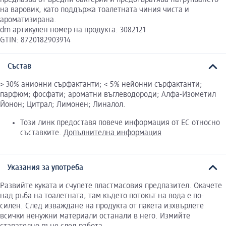
на варовик, като поддържа тоалетната чиния чиста и
ароматизирана.
dm артикулен номер на продукта: 3082121
GTIN: 8720182903914
Състав
> 30% анионни сърфактанти; < 5% нейонни сърфактанти;
парфюм; фосфати; ароматни въглеводороди; Алфа-Изометил
Йонон; Цитрал; Лимонен; Линалол.
Този линк предоставя повече информация от ЕС относно
съставките.
Допълнителна информация
Указания за употреба
Развийте куката и счупете пластмасовия предпазител. Окачете
над ръба на тоалетната, там където потокът на вода е по-
силен. След изваждане на продукта от пакета изхвърлете
всички ненужни материали останали в него. Измийте