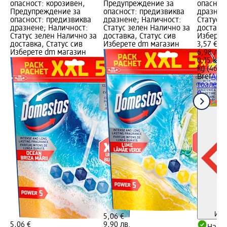
опасност: корозивен,
Предупреждение за
опаснос
Предупреждение за
опасност: предизвиква
дразнен
опасност: предизвиква
дразнене; Наличност:
Статус 
дразнене; Наличност:
Статус зелен Налично за
доставка
Статус зелен Налично за
доставка, Статус сив
Изберет
доставка, Статус сив
Изберете dm магазин
3,57 €
Изберете dm магазин
6,98 лв.
0,15 kg (
kg (46,55
Bref
Аром
тоалетна
g
Инф
5,06 €
5,06 €
9,90 лв.