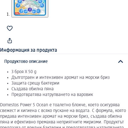
Информация за продукта
Продуктово описание
3 броя X 50 g
Дълготраен и интензивен аромат на морски бриз
Защита срещу бактерии
Създава обилна пяна
Предотвратява натрупването на варовик
Domestos Power 5 Ocean е тоалетно блокче, което осигурява
свежест и хигиена с всяко пускане на водата. С формула, която
придава интензивен аромат на морски бриз, създава обилна
пяна и ефективно премахва неприятните миризми. Продуктът
предпазва от вредни бактерии и предотвратява натрупването