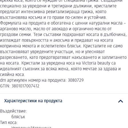
крехка коса, която се нуждае от специална грижа. Създадени
специално за увредени и третирани дължини, кристалите
предлагат интензивна ревитализираща грижа, която
възстановява косъма и го прави по-силен и устойчив.
Формулата на продукта е обогатена с ценни натурални масла –
арганово масло, масло от авокадо и органично масло от
гроздови семки. Тези съставки подхранват косата в дълбочина,
изглаждат повърхността н акосъма и придават на косата
копринена мекота и ослепителен блясък. Кристалите не само
възстановяват увредените участъци, но и улесняват
разресването, като предотвратяват накъсването и заплитането
на косата. Кристали за увредена коса на Victoria beauty са
идеалният съюзник за всяка жена, която мечтае за здрава и
сияйна коса.
dm артикулен номер на продукта: 3080729
GTIN: 3801017007412
Характеристики на продукта
Въздействие:
блясък
Тип коса: