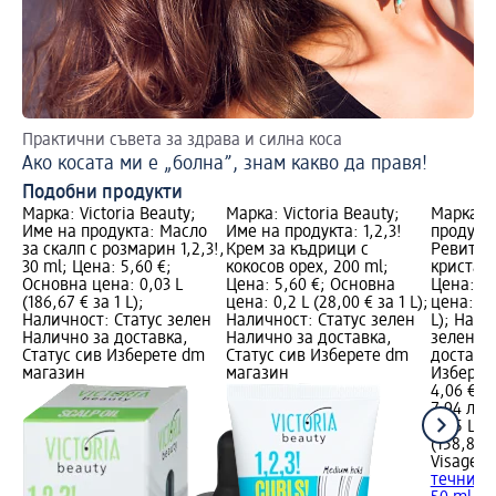
Практични съвета за здрава и силна коса
Къ
Ако косата ми е „болна”, знам какво да правя!
Бо
Подобни продукти
Марка: Victoria Beauty;
Марка: Victoria Beauty;
Марка: V
Име на продукта: Масло
Име на продукта: 1,2,3!
продукт
за скалп с розмарин 1,2,3!,
Крем за къдрици с
Ревитал
30 ml; Цена: 5,60 €;
кокосов орех, 200 ml;
кристали
Основна цена: 0,03 L
Цена: 5,60 €; Основна
Цена: 4,
(186,67 € за 1 L);
цена: 0,2 L (28,00 € за 1 L);
цена: 0,0
Наличност: Статус зелен
Наличност: Статус зелен
L); Нали
Налично за доставка,
Налично за доставка,
зелен Н
Статус сив Изберете dm
Статус сив Изберете dm
доставка
магазин
магазин
Изберет
4,06 €
7,94 лв.
0,05 L (8
(158,81 л
Visage
Р
течни кр