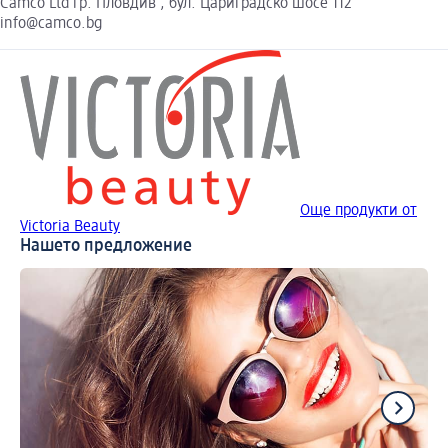
Camco Ltd гр. Пловдив , бул. Цариградско шосе 112
info@camco.bg
Още продукти от
Victoria Beauty
Нашето предложение