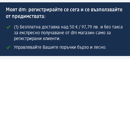
Моят dm: регистрирайте се сега и се възползвайте
от предимствата:
(1) Безплатна доставка над 50 € / 97,79 лв. и без такса
за експресно получаване от dm магазин само за
регистрирани клиенти.
Управлявайте Вашите поръчки бързо и лесно.
Регистрирайте се сега
Помощ
Предимства & Услуги
Център за обслужване на клиенти
Доставка & Изпращане
Връщане на стока
За dm концерна