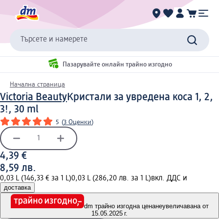
Търсете и намерете
Пазарувайте онлайн трайно изгодно
Начална страница
Victoria Beauty
Кристали за увредена коса 1, 2,
3!, 30 ml
5
(
3 Оценки
)
4,39 €
8,59 лв.
0,03 L (146,33 € за 1 L)
0,03 L (286,20 лв. за 1 L)
вкл. ДДС и
доставка
dm трайно изгодна цена
неувеличавана от
15.05.2025 г.