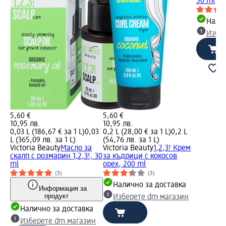
50 ml
Налич
Избе
5,60 €
5,60 €
10,95 лв.
10,95 лв.
0,03 L (186,67 € за 1 L)
0,03
0,2 L (28,00 € за 1 L)
0,2 L
L (365,09 лв. за 1 L)
(54,76 лв. за 1 L)
Victoria Beauty
Масло за
Victoria Beauty
1,2,3! Крем
скалп с розмарин 1,2,3!, 30
за къдрици с кокосов
ml
орех, 200 ml
(3)
(3)
Налично за доставка
Информация за
продукт
Изберете dm магазин
Налично за доставка
Изберете dm магазин