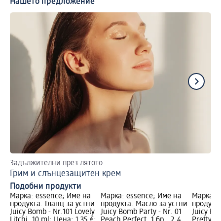
Нашето предложение
Задължителни през лятото
Съ
Грим и слънцезащитен крем
Ля
Подобни продукти
Марка: essence; Име на
Марка: essence; Име на
Марка: 
продукта: Гланц за устни
продукта: Масло за устни
продукта
Juicy Bomb - Nr.101 Lovely
Juicy Bomb Party - Nr. 01
Juicy Bo
Litchi, 10 ml; Цена: 1,35 €;
Peach Perfect, 1 бр., 2,4
Pretty Pi