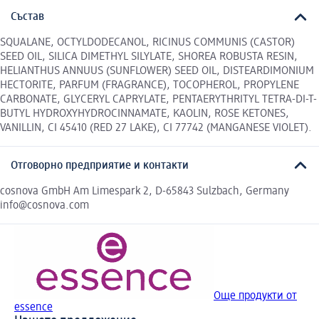
Състав
SQUALANE, OCTYLDODECANOL, RICINUS COMMUNIS (CASTOR)
SEED OIL, SILICA DIMETHYL SILYLATE, SHOREA ROBUSTA RESIN,
HELIANTHUS ANNUUS (SUNFLOWER) SEED OIL, DISTEARDIMONIUM
HECTORITE, PARFUM (FRAGRANCE), TOCOPHEROL, PROPYLENE
CARBONATE, GLYCERYL CAPRYLATE, PENTAERYTHRITYL TETRA-DI-T-
BUTYL HYDROXYHYDROCINNAMATE, KAOLIN, ROSE KETONES,
VANILLIN, CI 45410 (RED 27 LAKE), CI 77742 (MANGANESE VIOLET).
Отговорно предприятие и контакти
cosnova GmbH Am Limespark 2, D-65843 Sulzbach, Germany
info@cosnova.com
Още продукти от
essence