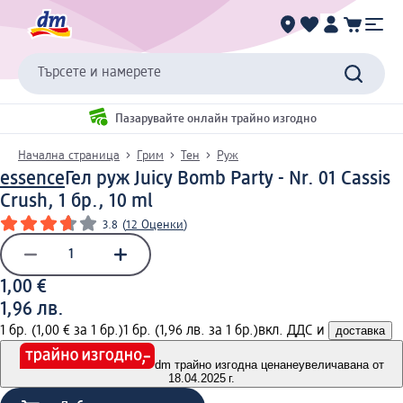
Търсете и намерете
Пазарувайте онлайн трайно изгодно
Начална страница
Грим
Тен
Руж
essence
Гел руж Juicy Bomb Party - Nr. 01 Cassis
Crush, 1 бр., 10 ml
3.8
(
12 Оценки
)
1,00 €
1,96 лв.
1 бр. (1,00 € за 1 бр.)
1 бр. (1,96 лв. за 1 бр.)
вкл. ДДС и
доставка
dm трайно изгодна цена
неувеличавана от
18.04.2025 г.