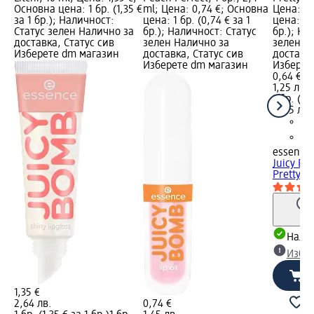
Основна цена: 1 бр. (1,35 €
ml; Цена: 0,74 €; Основна
Цена: 0,
за 1 бр.); Наличност:
цена: 1 бр. (0,74 € за 1
цена: 1 б
Статус зелен Налично за
бр.); Наличност: Статус
бр.); На
доставка, Статус сив
зелен Налично за
зелен Н
Изберете dm магазин
доставка, Статус сив
доставка
Изберете dm магазин
Изберет
0,64 €
1,25 лв.
1 бр. (0,
(1,25 лв.
essence
Juicy Bo
Pretty...
Налич
Избе
1,35 €
2,64 лв.
0,74 €