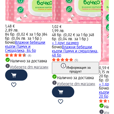
1,48 €
1,02 €
2,89 лв.
1,99 лв.
84 бр. (0,02 € за 1 бр.)
84
48 бр. (0,02 € за 1 бр.)
48
бр. (0,04 лв. за 1 бр.)
бр. (0,04 лв. за 1 бр.)
бочко
Влажни бебешки
+ 1 друг размер
кърпи Памук и
бочко
Влажни бебешки
Смрадлика, 84 бр
кърпи Памук и смрадлика,
48 бр
(8)
(5)
Налично за доставка
Изберете dm магазин
Информация за
0,59 €
продукт
1,15 лв.
20 бр. (0
Налично за доставка
бр. (0,06
Изберете dm магазин
+ 1 друг
бочко
Вл
кърпи П
20 бр
Налич
Избе