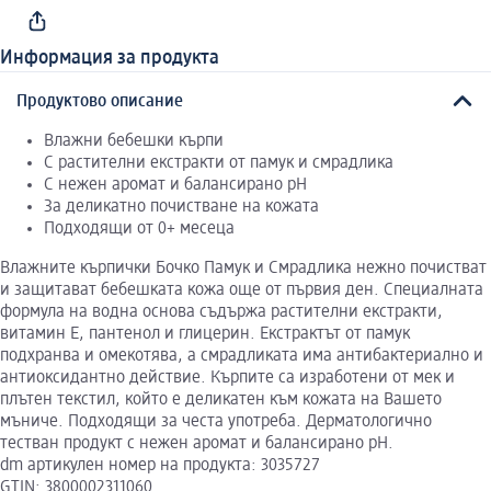
Информация за продукта
Продуктово описание
Влажни бебешки кърпи
С растителни екстракти от памук и смрадлика
С нежен аромат и балансирано pH
За деликатно почистване на кожата
Подходящи от 0+ месеца
Влажните кърпички Бочко Памук и Смрадлика нежно почистват
и защитават бебешката кожа още от първия ден. Специалната
формула на водна основа съдържа растителни екстракти,
витамин Е, пантенол и глицерин. Екстрактът от памук
подхранва и омекотява, а смрадликата има антибактериално и
антиоксидантно действие. Кърпите са изработени от мек и
плътен текстил, който е деликатен към кожата на Вашето
мъниче. Подходящи за честа употреба. Дерматологично
тестван продукт с нежен аромат и балансирано рН.
dm артикулен номер на продукта: 3035727
GTIN: 3800002311060