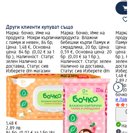
Други клиенти купуват също
Марка: бочко; Име на
Марка: бочко; Име на
Марка: 
продукта: Мокри кърпички
продукта: Влажни
продукт
с памук и невен, 84 бр;
бебешки кърпи Памук и
Памук и 
Цена: 1,48 €; Основна
смрадлика, 20 бр; Цена:
Цена: 1,
цена: 84 бр. (0,02 € за 1
0,59 €; Основна цена: 20
цена: 84 
бр.); Наличност: Статус
бр. (0,03 € за 1 бр.);
бр.); На
зелен Налично за
Наличност: Статус зелен
зелен Н
доставка, Статус сив
Налично за доставка,
доставка
Изберете dm магазин
Статус сив Изберете dm
Изберет
магазин
1,48 €
2,89 лв.
84 бр. (0
бр. (0,04
бочко
Вл
и Лаванд
1,48 €
Налич
2,89 лв.