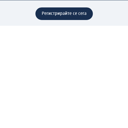
Регистрирайте се сега
Помощ
Предимства & Услуги
Център за обслужване на клиенти
Доставка & Изпращане
Връщане на стока
За dm концерна
За нас
Нашата отговорност
Работа в dm
Преса
Маршрут до Централен офис
dm Централен склад
Продуктов свят
dm Свят