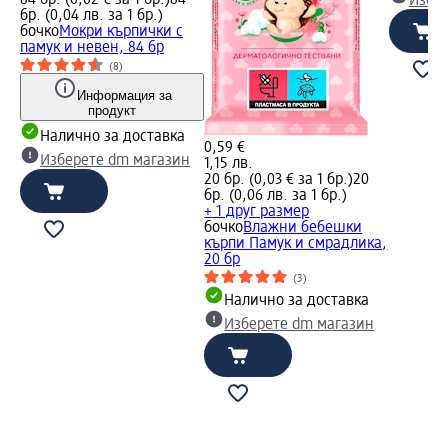
84 бр. (0,02 € за 1 бр.)
84
Избе
бр. (0,04 лв. за 1 бр.)
бочко
Мокри кърпички с
памук и невен, 84 бр
(8)
Информация за
продукт
Налично за доставка
0,59 €
Изберете dm магазин
1,15 лв.
20 бр. (0,03 € за 1 бр.)
20
бр. (0,06 лв. за 1 бр.)
+ 1 друг размер
бочко
Влажни бебешки
кърпи Памук и смрадлика,
20 бр
(3)
Налично за доставка
Изберете dm магазин