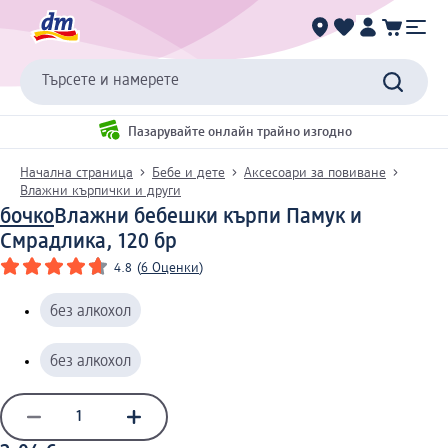
Търсете и намерете
Пазарувайте онлайн трайно изгодно
Начална страница
Бебе и дете
Аксесоари за повиване
Влажни кърпички и други
бочко
Влажни бебешки кърпи Памук и
Смрадлика, 120 бр
4.8
(
6 Оценки
)
без алкохол
без алкохол