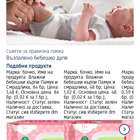
Съвети за правилна грижа
Пр
Възпалено бебешко дупе
Пъ
Подобни продукти
Марка: бочко; Име на
Марка: бочко; Име на
Марка: 
продукта: Влажни
продукта: Влажни
продукт
бебешки кърпи Памук и
бебешки кърпи Памук и
бебешки
Смрадлика, 84 бр; Цена:
смрадлика, 48 бр; Цена:
смрадлик
1,48 €; Основна цена: 84
1,02 €; Основна цена: 48
0,59 €; 
бр. (0,02 € за 1 бр.);
бр. (0,02 € за 1 бр.);
бр. (0,03
Наличност: Статус зелен
Наличност: Статус зелен
Налично
Налично за доставка,
Налично за доставка,
Налично
Статус сив Изберете dm
Статус сив Изберете dm
Статус 
магазин
магазин
магазин