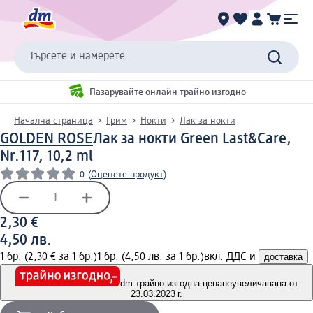
Търсете и намерете
Пазарувайте онлайн трайно изгодно
Начална страница
Грим
Нокти
Лак за нокти
GOLDEN ROSE
Лак за нокти Green Last&Care,
Nr.117, 10,2 ml
0
(
Оценете продукт
)
2,30 €
4,50 лв.
1 бр. (2,30 € за 1 бр.)
1 бр. (4,50 лв. за 1 бр.)
вкл. ДДС и
доставка
dm трайно изгодна цена
неувеличавана от
23.03.2023 г.