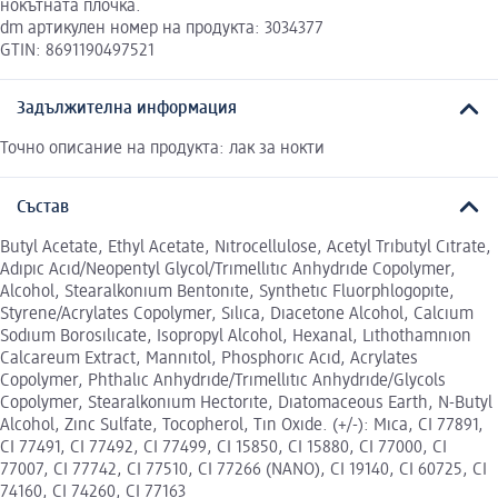
нокътната плочка.
dm артикулен номер на продукта: 3034377
GTIN: 8691190497521
Задължителна информация
Точно описание на продукта: лак за нокти
Състав
Butyl Acetate, Ethyl Acetate, Nıtrocellulose, Acetyl Trıbutyl Cıtrate,
Adıpıc Acıd/Neopentyl Glycol/Trımellıtıc Anhydrıde Copolymer,
Alcohol, Stearalkonıum Bentonıte, Synthetıc Fluorphlogopıte,
Styrene/Acrylates Copolymer, Sılıca, Dıacetone Alcohol, Calcıum
Sodıum Borosılıcate, Isopropyl Alcohol, Hexanal, Lıthothamnıon
Calcareum Extract, Mannıtol, Phosphorıc Acıd, Acrylates
Copolymer, Phthalıc Anhydrıde/Trımellıtıc Anhydrıde/Glycols
Copolymer, Stearalkonıum Hectorıte, Dıatomaceous Earth, N-Butyl
Alcohol, Zınc Sulfate, Tocopherol, Tın Oxıde. (+/-): Mıca, CI 77891,
CI 77491, CI 77492, CI 77499, CI 15850, CI 15880, CI 77000, CI
77007, CI 77742, CI 77510, CI 77266 (NANO), CI 19140, CI 60725, CI
74160, CI 74260, CI 77163