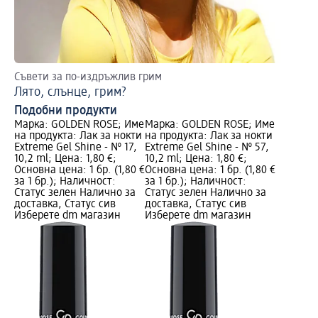
Съвети за по-издръжлив грим
От
Лято, слънце, грим?
Ге
Подобни продукти
Марка: GOLDEN ROSE; Име
Марка: GOLDEN ROSE; Име
на продукта: Лак за нокти
на продукта: Лак за нокти
Extreme Gel Shine - № 17,
Extreme Gel Shine - № 57,
10,2 ml; Цена: 1,80 €;
10,2 ml; Цена: 1,80 €;
Основна цена: 1 бр. (1,80 €
Основна цена: 1 бр. (1,80 €
за 1 бр.); Наличност:
за 1 бр.); Наличност:
Статус зелен Налично за
Статус зелен Налично за
доставка, Статус сив
доставка, Статус сив
Изберете dm магазин
Изберете dm магазин