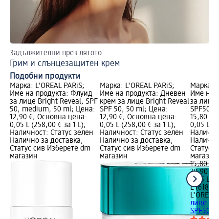
Задължителни през лятото
Кр
Грим и слънцезащитен крем
Подобни продукти
Марка: L'ORÉAL PARiS;
Марка: L'ORÉAL PARiS;
Марка: L
Име на продукта: Флуид
Име на продукта: Дневен
Име на 
за лице Bright Reveal, SPF
крем за лице Bright Reveal
за лице R
50, medium, 50 ml; Цена:
SPF 50, 50 ml; Цена:
SPF50+, 
12,90 €; Основна цена:
12,90 €; Основна цена:
15,80 €;
0,05 L (258,00 € за 1 L);
0,05 L (258,00 € за 1 L);
0,05 L (3
Наличност: Статус зелен
Наличност: Статус зелен
Налично
Налично за доставка,
Налично за доставка,
Налично
Статус сив Изберете dm
Статус сив Изберете dm
Статус 
магазин
магазин
магазин
15,80 €
30,90 лв
0,05 L (3
L (618,04
L'ORÉAL 
лице Revi
SPF50+, 