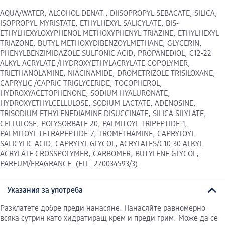
AQUA/WATER, ALCOHOL DENAT., DIISOPROPYL SEBACATE, SILICA,
ISOPROPYL MYRISTATE, ETHYLHEXYL SALICYLATE, BIS-
ETHYLHEXYLOXYPHENOL METHOXYPHENYL TRIAZINE, ETHYLHEXYL
TRIAZONE, BUTYL METHOXYDIBENZOYLMETHANE, GLYCERIN,
PHENYLBENZIMIDAZOLE SULFONIC ACID, PROPANEDIOL, C12-22
ALKYL ACRYLATE /HYDROXYETHYLACRYLATE COPOLYMER,
TRIETHANOLAMINE, NIACINAMIDE, DROMETRIZOLE TRISILOXANE,
CAPRYLIC /CAPRIC TRIGLYCERIDE, TOCOPHEROL,
HYDROXYACETOPHENONE, SODIUM HYALURONATE,
HYDROXYETHYLCELLULOSE, SODIUM LACTATE, ADENOSINE,
TRISODIUM ETHYLENEDIAMINE DISUCCINATE, SILICA SILYLATE,
CELLULOSE, POLYSORBATE 20, PALMITOYL TRIPEPTIDE-1,
PALMITOYL TETRAPEPTIDE-7, TROMETHAMINE, CAPRYLOYL
SALICYLIC ACID, CAPRYLYL GLYCOL, ACRYLATES/C10-30 ALKYL
ACRYLATE CROSSPOLYMER, CARBOMER, BUTYLENE GLYCOL,
PARFUM/FRAGRANCE. (FLL. 270034593/3).
Указания за употреба
Разклатете добре преди нанасяне. Нанасяйте равномерно
всяка сутрин като хидратиращ крем и преди грим. Може да се