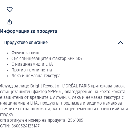
Информация за продукта
Продуктово описание
Флуид за лице
Със слънцезащитен фактор SPF 50+
С ниацинамид и LHA
Против тъмни петна
Лека и немазна текстура
Флуид за лице Bright Reveal от L'ORÉAL PARIS притежава висок
слънцезащитен фактор SPF50+, благодарение на което кожата
е защитена от вредните UV лъчи. С лека и немазна текстура с
ниацинамид и LHA, продуктът предпазва и видимо намалява
тъмните петна по кожата, като същевременно я прави сияйна и
гладка.
dm артикулен номер на продукта: 2561005
GTIN: 3600524123147