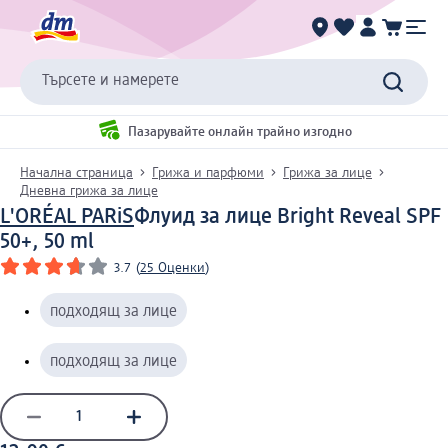
Търсете и намерете
Пазарувайте онлайн трайно изгодно
Начална страница
Грижа и парфюми
Грижа за лице
Дневна грижа за лице
L'ORÉAL PARiS
Флуид за лице Bright Reveal SPF
50+, 50 ml
3.7
(
25 Оценки
)
подходящ за лице
подходящ за лице