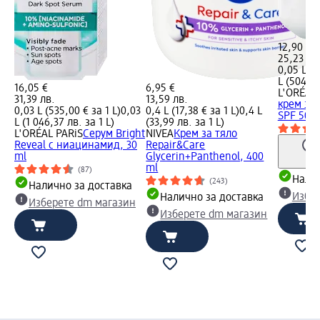
12,90 €
25,23 лв
0,05 L (2
L (504,60
16,05 €
6,95 €
L'ORÉAL 
31,39 лв.
13,59 лв.
крем за 
0,03 L (535,00 € за 1 L)
0,03
0,4 L (17,38 € за 1 L)
0,4 L
SPF 50, 
L (1 046,37 лв. за 1 L)
(33,99 лв. за 1 L)
L'ORÉAL PARiS
Серум Bright
NIVEA
Крем за тяло
Reveal с ниацинамид, 30
Repair&Care
ml
Glycerin+Panthenol, 400
ml
(87)
Налич
(243)
Налично за доставка
Избе
Налично за доставка
Изберете dm магазин
Изберете dm магазин