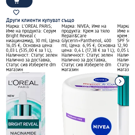
Други клиенти купуват също
Марка: L'ORÉAL PARiS;
Марка: NIVEA; Име на
Марка: L
Име на продукта: Серум
продукта: Крем за тяло
Име на 
Bright Reveal с
Repair&Care
крем за 
ниацинамид, 30 ml; Цена:
Glycerin+Panthenol, 400
SPF 50, 
16,05 €; Основна цена:
ml; Цена: 6,95 €; Основна
12,90 €;
0,03 L (535,00 € за 1 L);
цена: 0,4 L (17,38 € за 1 L);
0,05 L (2
Наличност: Статус зелен
Наличност: Статус зелен
Налично
Налично за доставка,
Налично за доставка,
Налично
Статус сив Изберете dm
Статус сив Изберете dm
Статус 
магазин
магазин
магазин