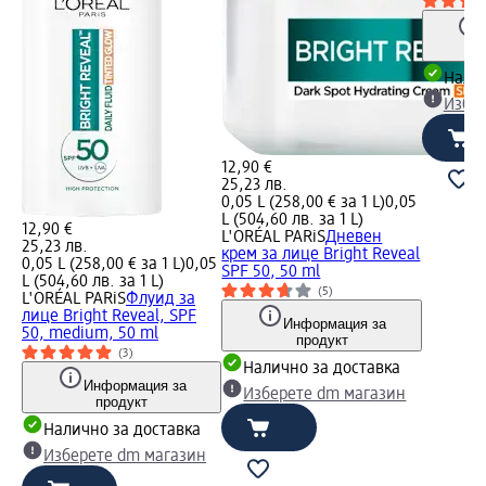
Налич
Избе
12,90 €
25,23 лв.
0,05 L (258,00 € за 1 L)
0,05
L (504,60 лв. за 1 L)
12,90 €
L'ORÉAL PARiS
Дневен
25,23 лв.
крем за лице Bright Reveal
0,05 L (258,00 € за 1 L)
0,05
SPF 50, 50 ml
L (504,60 лв. за 1 L)
(5)
L'ORÉAL PARiS
Флуид за
лице Bright Reveal, SPF
Информация за
50, medium, 50 ml
продукт
(3)
Налично за доставка
Информация за
Изберете dm магазин
продукт
Налично за доставка
Изберете dm магазин