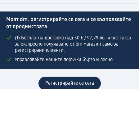
Моят dm: регистрирайте се сега и се възползвайте
от предимствата:
(1) Безплатна доставка над 50 € / 97,79 лв. и без такса
за експресно получаване от dm магазин само за
регистрирани клиенти.
Управлявайте Вашите поръчки бързо и лесно.
Регистрирайте се сега
Помощ
Предимства & Услуги
Център за обслужване на клиенти
Доставка & Изпращане
Връщане на стока