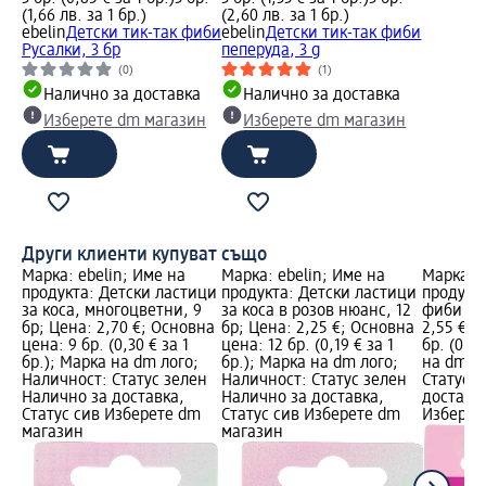
(1,66 лв. за 1 бр.)
(2,60 лв. за 1 бр.)
ebelin
Детски тик-так фиби
ebelin
Детски тик-так фиби
Русалки, 3 бр
пеперуда, 3 g
(0)
(1)
Налично за доставка
Налично за доставка
Изберете dm магазин
Изберете dm магазин
Други клиенти купуват също
Марка: ebelin; Име на
Марка: ebelin; Име на
Марка: e
продукта: Детски ластици
продукта: Детски ластици
продукта
за коса, многоцветни, 9
за коса в розов нюанс, 12
фиби Рус
бр; Цена: 2,70 €; Основна
бр; Цена: 2,25 €; Основна
2,55 €; 
цена: 9 бр. (0,30 € за 1
цена: 12 бр. (0,19 € за 1
бр. (0,85
бр.); Марка на dm лого;
бр.); Марка на dm лого;
на dm л
Наличност: Статус зелен
Наличност: Статус зелен
Статус 
Налично за доставка,
Налично за доставка,
доставка
Статус сив Изберете dm
Статус сив Изберете dm
Изберет
магазин
магазин