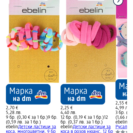
2,55 €
2,70 €
2,25 €
4,99 лв.
5,28 лв.
4,40 лв.
3 бр. (0,
9 бр. (0,30 € за 1 бр.)
9 бр.
12 бр. (0,19 € за 1 бр.)
12
(1,66 лв.
(0,59 лв. за 1 бр.)
бр. (0,37 лв. за 1 бр.)
ebelin
Де
ebelin
Детски ластици за
ebelin
Детски ластици за
Русалки,
коса, многоцветни, 9 бр
коса в розов нюанс, 12 бр