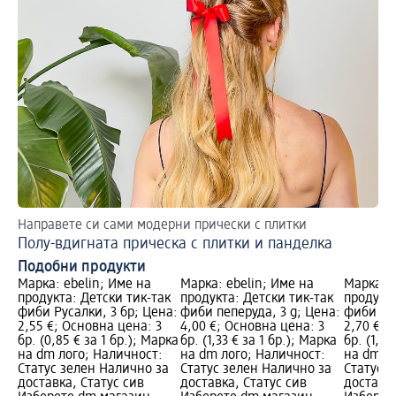
Направете си сами модерни прически с плитки
Ви
Полу-вдигната прическа с плитки и панделка
На
Подобни продукти
Марка: ebelin; Име на
Марка: ebelin; Име на
Марка: e
продукта: Детски тик-так
продукта: Детски тик-так
продукта
фиби Русалки, 3 бр; Цена:
фиби пеперуда, 3 g; Цена:
фиби сър
2,55 €; Основна цена: 3
4,00 €; Основна цена: 3
2,70 €; 
бр. (0,85 € за 1 бр.); Марка
бр. (1,33 € за 1 бр.); Марка
бр. (1,35
на dm лого; Наличност:
на dm лого; Наличност:
на dm л
Статус зелен Налично за
Статус зелен Налично за
Статус 
доставка, Статус сив
доставка, Статус сив
доставка