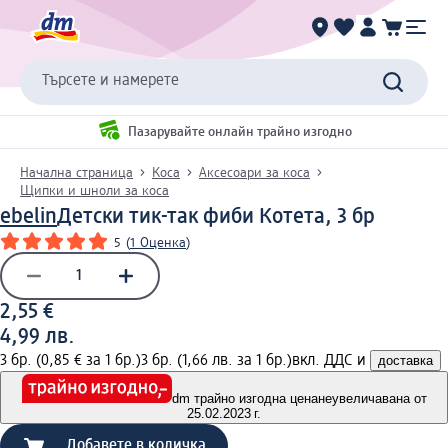
Търсете и намерете
Пазарувайте онлайн трайно изгодно
Начална страница
Коса
Аксесоари за коса
Щипки и шноли за коса
ebelin
Детски тик-так фиби Котета, 3 бр
5
(
1 Оценка
)
2,55 €
4,99 лв.
3 бр. (0,85 € за 1 бр.)
3 бр. (1,66 лв. за 1 бр.)
вкл. ДДС и
доставка
dm трайно изгодна цена
неувеличавана от
25.02.2023 г.
Добавете в количка