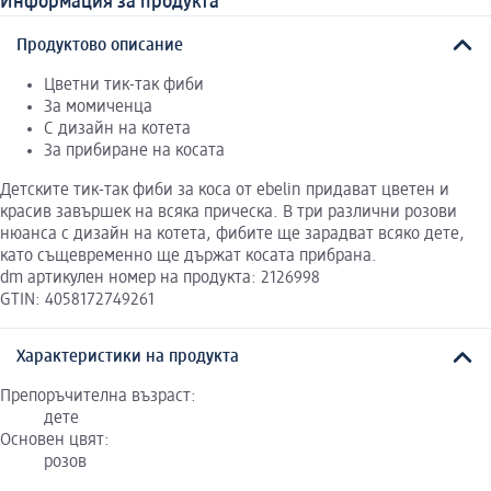
Информация за продукта
Продуктово описание
Цветни тик-так фиби
За момиченца
С дизайн на котета
За прибиране на косата
Детските тик-так фиби за коса от ebelin придават цветен и
красив завършек на всяка прическа. В три различни розови
нюанса с дизайн на котета, фибите ще зарадват всяко дете,
като същевременно ще държат косата прибрана.
dm артикулен номер на продукта: 2126998
GTIN: 4058172749261
Характеристики на продукта
Препоръчителна възраст:
дете
Основен цвят:
розов