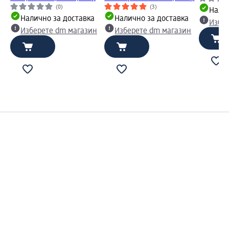
(0)
(3)
Налич
Налично за доставка
Налично за доставка
Избе
Изберете dm магазин
Изберете dm магазин