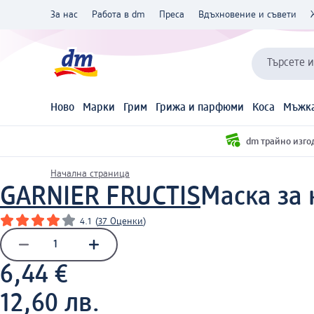
За нас
Работа в dm
Преса
Вдъхновение и съвети
Търсете 
Ново
Марки
Грим
Грижа и парфюми
Коса
Мъжка
dm трайно изго
Начална страница
GARNIER FRUCTIS
Маска за 
4.1
(
37 Оценки
)
6,44 €
12,60 лв.