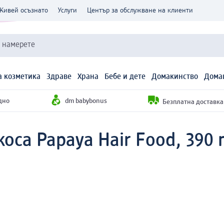
Живей осъзнато
Услуги
Център за обслужване на клиенти
и намерете
 козметика
Здраве
Храна
Бебе и дете
Домакинство
Дома
дно
dm babybonus
Безплатна доставка н
коса Papaya Hair Food, 390 