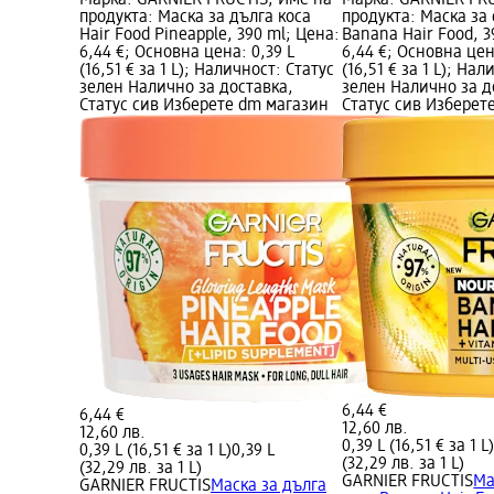
Марка: GARNIER FRUCTIS; Име на
Марка: GARNIER FRU
продукта: Маска за дълга коса
продукта: Маска за 
Hair Food Pineapple, 390 ml; Цена:
Banana Hair Food, 3
6,44 €; Основна цена: 0,39 L
6,44 €; Основна цен
(16,51 € за 1 L); Наличност: Статус
(16,51 € за 1 L); На
зелен Налично за доставка,
зелен Налично за д
Статус сив Изберете dm магазин
Статус сив Изберет
6,44 €
6,44 €
12,60 лв.
12,60 лв.
0,39 L (16,51 € за 1 L
0,39 L (16,51 € за 1 L)
0,39 L
(32,29 лв. за 1 L)
(32,29 лв. за 1 L)
GARNIER FRUCTIS
Ма
GARNIER FRUCTIS
Маска за дълга