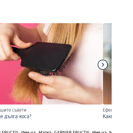
ашите съвети
Ефективни дом
е дълга коса?
Какво можем