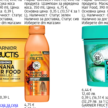
CTIS; Име на
Марка: GARNIER FRUCTIS; Име на
Марка: GARNIER
суха коса
продукта: Шампоан за увредена
продукта: Маска
90 ml; Цена:
коса, 350 ml; Цена: 4,75 €;
Hair Food, 390 m
а: 0,39 L
Основна цена: 0,35 L (13,57 € за 1
Основна цена: 0,
личност: Статус
L); Наличност: Статус зелен
L); Наличност: 
оставка,
Налично за доставка, Статус сив
Налично за дос
е dm магазин
Изберете dm магазин
Изберете dm м
6,44 €
12,60 лв.
)
0,39 L
0,39 L (16,51 € за
(32,29 лв. за 1 L
4,75 €
ска за суха
GARNIER FRUCT