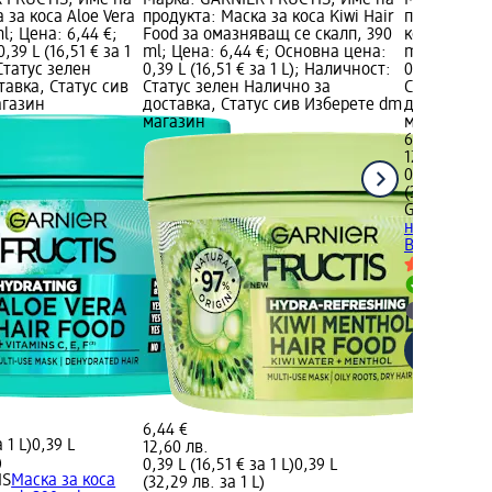
 FRUCTIS; Име на
Марка: GARNIER FRUCTIS; Име на
Марка: GAR
 за коса Aloe Vera
продукта: Маска за коса Kiwi Hair
продукта: 
l; Цена: 6,44 €;
Food за омазняващ се скалп, 390
коса Hair F
39 L (16,51 € за 1
ml; Цена: 6,44 €; Основна цена:
ml; Цена: 6
Статус зелен
0,39 L (16,51 € за 1 L); Наличност:
0,39 L (16,5
тавка, Статус сив
Статус зелен Налично за
Статус зел
агазин
доставка, Статус сив Изберете dm
доставка, 
магазин
магазин
6,44 €
12,60 лв.
0,39 L (16,51
(32,29 лв. з
GARNIER FR
непокорна 
Butter, 390
Налично
Изберет
6,44 €
 1 L)
0,39 L
12,60 лв.
)
0,39 L (16,51 € за 1 L)
0,39 L
IS
Маска за коса
(32,29 лв. за 1 L)