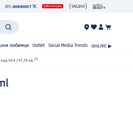
шни любимци
Outlet
Social Media Trends
dmLIVE ▶
(1)
ад 50 € / 97,79 лв.
ml