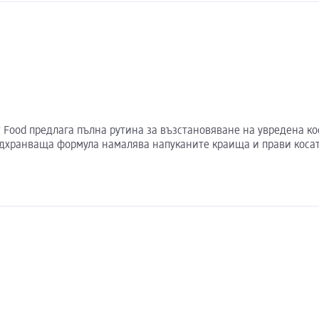
r Food предлага пълна рутина за възстановяване на увредена кос
подхранваща формула намалява напуканите краища и прави косат