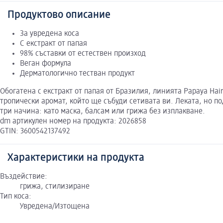
Продуктово описание
За увредена коса
С екстракт от папая
98% съставки от естествен произход
Веган формула
Дерматологично тестван продукт
Обогатена с екстракт от папая от Бразилия, линията Papaya Hai
тропически аромат, който ще събуди сетивата ви. Леката, но 
три начина: като маска, балсам или грижа без изплакване.
dm артикулен номер на продукта: 2026858
GTIN: 3600542137492
Характеристики на продукта
Въздействие:
грижа, стилизиране
Тип коса:
Увредена/Изтощена