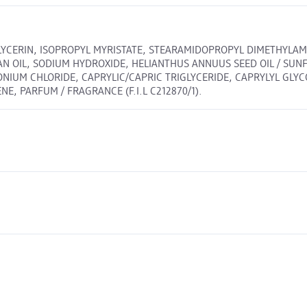
GLYCERIN, ISOPROPYL MYRISTATE, STEARAMIDOPROPYL DIMETHYLAMI
EAN OIL, SODIUM HYDROXIDE, HELIANTHUS ANNUUS SEED OIL / SUN
UM CHLORIDE, CAPRYLIC/CAPRIC TRIGLYCERIDE, CAPRYLYL GLYCOL,
NE, PARFUM / FRAGRANCE (F.I.L C212870/1).