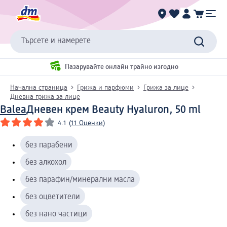
Търсете и намерете
Пазарувайте онлайн трайно изгодно
Начална страница
Грижа и парфюми
Грижа за лице
Дневна грижа за лице
Balea
Дневен крем Beauty Hyaluron, 50 ml
4.1
(
11 Оценки
)
без парабени
без алкохол
без парафин/минерални масла
без оцветители
без нано частици