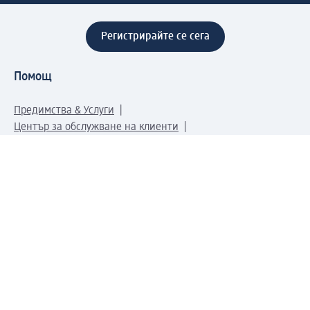
Регистрирайте се сега
Помощ
Предимства & Услуги
Център за обслужване на клиенти
Доставка & Изпращане
Връщане на стока
За dm концерна
За нас
Нашата отговорност
Работа в dm
Преса
Маршрут до Централен офис
dm Централен склад
Продуктов свят
dm Свят