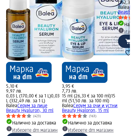
(162,33 л
Balea
Гел
Beauty H
Налич
Избе
5,10 €
3,95 €
9,97 лв.
7,73 лв.
0,03 L (170,00 € за 1 L)
0,03
15 ml (26,33 € за 100 ml)
15
L (332,49 лв. за 1 L)
ml (51,50 лв. за 100 ml)
Balea
Серум за лице
Balea
Серум за очи и устни
Beauty Hyaluron, 30 ml
Beauty Hyaloron, 15 ml
(423)
(163)
Налично за доставка
Налично за доставка
Изберете dm магазин
Изберете dm магазин