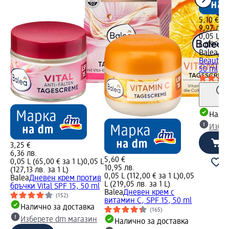
5,10 €
9,97 лв.
0,05 L (1
L (199,49
Balea
Дн
Beauty C
50 ml
Налич
Избе
3,25 €
6,36 лв.
5,60 €
0,05 L (65,00 € за 1 L)
0,05 L
10,95 лв.
(127,13 лв. за 1 L)
0,05 L (112,00 € за 1 L)
0,05
Balea
Дневен крем против
L (219,05 лв. за 1 L)
бръчки Vital SPF 15, 50 ml
Balea
Дневен крем с
(152)
витамин C, SPF 15, 50 ml
Налично за доставка
(165)
Изберете dm магазин
Налично за доставка