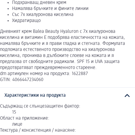
Подхранващ дневен крем
Намалява бръчките и фините линии
Със 7х хиалуронова киселина
Хидратиращо
Дневният крем Balea Beauty Hyaluron с 7х хиалуронова
киселина и витамин Е подобрява еластичността на кожата,
намалява бръчките и я прави гладка и стегната. Формулата
подпомага естественото производство на хиалуронова
киселина, прониква в дълбоките слоеве на кожата и я
предпазва от свободните радикали. SPF 15 и UVA защита
предотвратяват преждевременното стареене.
dm артикулен номер на продукта: 1622887
GTIN: 4066447234060
Характеристики на продукта
Съдържащ се слънцезащитен фактор:
15
Област на приложение:
лице
Текстура / консистенция / нанасяне: