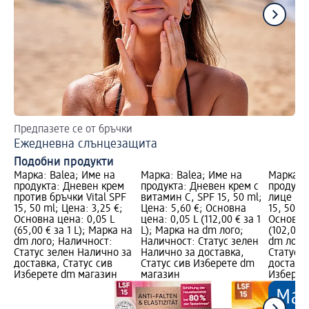
Предпазете се от бръчки
За
Ежедневна слънцезащита
Гр
Подобни продукти
Марка: Balea; Име на
Марка: Balea; Име на
Марка: B
продукта: Дневен крем
продукта: Дневен крем с
продукт
против бръчки Vital SPF
витамин C, SPF 15, 50 ml;
лице Bea
15, 50 ml; Цена: 3,25 €;
Цена: 5,60 €; Основна
15, 50 ml
Основна цена: 0,05 L
цена: 0,05 L (112,00 € за 1
Основна 
(65,00 € за 1 L); Марка на
L); Марка на dm лого;
(102,00 
dm лого; Наличност:
Наличност: Статус зелен
dm лого
Статус зелен Налично за
Налично за доставка,
Статус 
доставка, Статус сив
Статус сив Изберете dm
доставка
Изберете dm магазин
магазин
Изберет