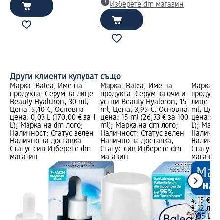
Изберете dm магазин
Други клиенти купуват също
Марка: Balea; Име на
Марка: Balea; Име на
Марка: B
продукта: Серум за лице
продукта: Серум за очи и
продукта
Beauty Hyaluron, 30 ml;
устни Beauty Hyaloron, 15
лице Bea
Цена: 5,10 €; Основна
ml; Цена: 3,95 €; Основна
ml; Цена
цена: 0,03 L (170,00 € за 1
цена: 15 ml (26,33 € за 100
цена: 0,0
L); Марка на dm лого;
ml); Марка на dm лого;
L); Марк
Наличност: Статус зелен
Наличност: Статус зелен
Налично
Налично за доставка,
Налично за доставка,
Налично
Статус сив Изберете dm
Статус сив Изберете dm
Статус 
магазин
магазин
магазин
4,15 €
8,12 лв.
0,05 L (8