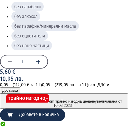
без парабени
без алкохол
без парафин/минерални масла
без оцветители
без нано частици
5,60 €
10,95 лв.
0,05 L (112,00 € за 1 L)
0,05 L (219,05 лв. за 1 L)
вкл. ДДС и
доставка
dm трайно изгодна цена
неувеличавана от
10.03.2023 г.
Добавете в количка