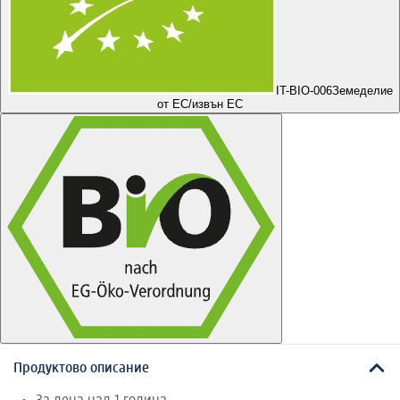
IT-BIO-006
Земеделие
от ЕС/извън ЕС
Продуктово описание