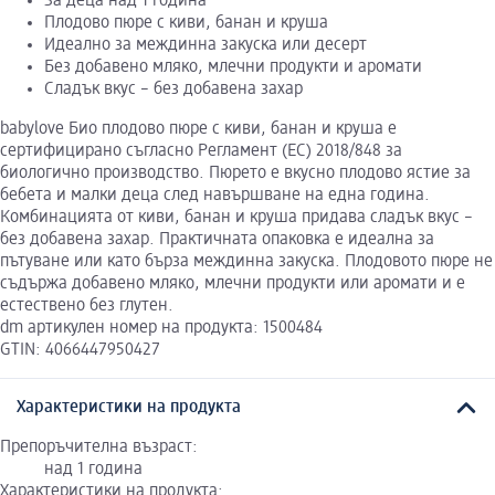
За деца над 1 година
Плодово пюре с киви, банан и круша
Идеално за междинна закуска или десерт
Без добавено мляко, млечни продукти и аромати
Сладък вкус – без добавена захар
babylove Био плодово пюре с киви, банан и круша е
сертифицирано съгласно Регламент (ЕС) 2018/848 за
биологично производство. Пюрето е вкусно плодово ястие за
бебета и малки деца след навършване на една година.
Комбинацията от киви, банан и круша придава сладък вкус –
без добавена захар. Практичната опаковка е идеална за
пътуване или като бърза междинна закуска. Плодовото пюре не
съдържа добавено мляко, млечни продукти или аромати и е
естествено без глутен.
dm артикулен номер на продукта: 1500484
GTIN: 4066447950427
Характеристики на продукта
Препоръчителна възраст:
над 1 година
Характеристики на продукта: