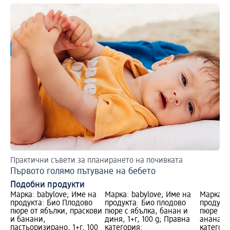
Практични съвети за планирането на почивката
Първото голямо пътуване на бебето
Подобни продукти
Марка: babylove; Име на
Марка: babylove; Име на
Марка: b
продукта: Био Плодово
продукта: Био плодово
продукт
пюре от ябълки, праскови
пюре с ябълка, банан и
пюре с я
и банани,
диня, 1+г, 100 g; Правна
ананас, 
пастьоризирано, 1+г, 100
категория:
категори