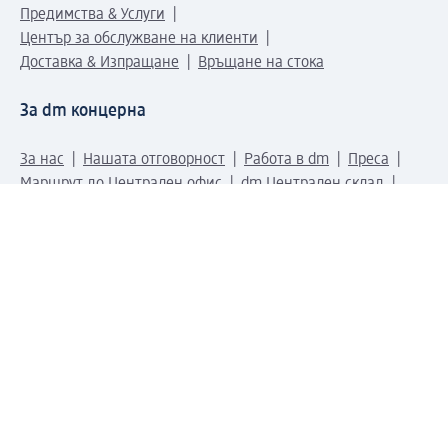
Предимства & Услуги
Център за обслужване на клиенти
Доставка & Изпращане
Връщане на стока
За dm концерна
За нас
Нашата отговорност
Работа в dm
Преса
Маршрут до Централен офис
dm Централен склад
Продуктов свят
dm Свят
Сертификати