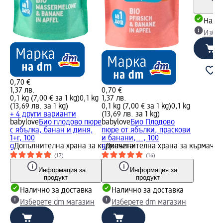
Налич
Избе
0,70 €
1,37 лв.
0,70 €
0,1 kg (7,00 € за 1 kg)
0,1 kg
1,37 лв.
(13,69 лв. за 1 kg)
0,1 kg (7,00 € за 1 kg)
0,1 kg
+ 4 други варианти
(13,69 лв. за 1 kg)
babylove
Био плодово пюре
babylove
Био Плодово
с ябълка, банан и диня,
пюре от ябълки, праскови
1+г, 100
и банани,..., 100
g
Допълнителна храна за кърмачета
g
Допълнителна храна за кърмачет
(17)
(16)
Информация за
Информация за
продукт
продукт
Налично за доставка
Налично за доставка
Изберете dm магазин
Изберете dm магазин