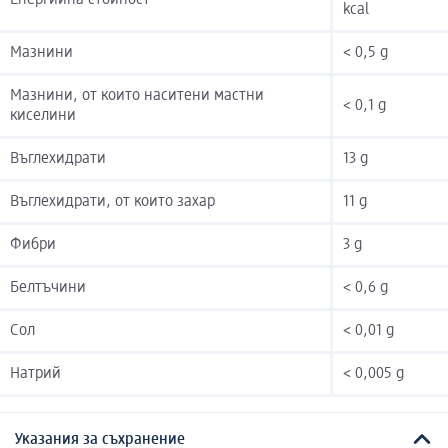
Енергийна стойност
kcal
Мазнини
< 0,5 g
Мазнини, от които наситени мастни
< 0,1 g
киселини
Въглехидрати
13 g
Въглехидрати, от които захар
11 g
Фибри
3 g
Белтъчини
< 0,6 g
Сол
< 0,01 g
Натрий
< 0,005 g
Указания за съхранение