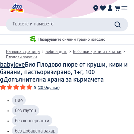
Търсете и намерете
Пазарувайте онлайн трайно изгодно
Начална страница
Бебе и дете
Бебешки храни и напитки
Плодови закуски
babylove
Био Плодово пюре от круши, киви и
банани, пастьоризирано, 1+г, 100
g
Допълнителна храна за кърмачета
5
(
28 Оценки
)
Био
без глутен
без консерванти
без добавена захар