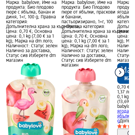
Марка: babylove; Име на
Марка: babylove; Име на
Марка: b
продукта: Био плодово
продукта: Био Плодово
продукт
пюре с ябълка, банан и
пюре от ябълки, праскови
ягода, 
диня, 1+г, 100 g; Правна
и банани,
ябълка, 
категория:
пастьоризирано, 1+г, 100
категори
Допълнителна храна за кърмачета;
g; Правна категория:
Допълни
Цена: 0,70 €; Основна
Допълнителна храна за кърмачета
Цена: 0,
цена: 0,1 kg (7,00 € за 1
Цена: 0,70 €; Основна
цена: 0,1
kg); Марка на dm лого;
цена: 0,1 kg (7,00 € за 1
kg); Мар
Наличност: Статус зелен
kg); Марка на dm лого;
Налично
Налично за доставка,
Наличност: Статус зелен
Налично
Статус сив Изберете dm
Налично за доставка,
Статус 
магазин
Статус сив Изберете dm
магазин
магазин
0,70 €
1,37 лв.
0,1 kg (7
(13,69 лв
babylove
ягода, 
ябълка, 
g
Допълн