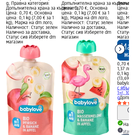
g; Правна категория:
Допълнителна храна за кърмачета
Допълни
Допълнителна храна за кърмачета;
Цена: 0,70 €; Основна
Цена: 0,
Цена: 0,70 €; Основна
цена: 0,1 kg (7,00 € за 1
цена: 0,1
цена: 0,1 kg (7,00 € за 1
kg); Марка на dm лого;
kg); Мар
kg); Марка на dm лого;
Наличност: Статус зелен
Налично
Наличност: Статус зелен
Налично за доставка,
Налично
Налично за доставка,
Статус сив Изберете dm
Статус 
Статус сив Изберете dm
магазин
магазин
магазин
0,70 €
1,37 лв.
0,1 kg (7
(13,69 лв
babylove
с ябълка
1+г, 100
g
Допълн
Налич
Избе