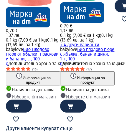
0,70 €
0,70 €
1,37 лв.
1,37 лв.
0,1 kg (7,00 € за 1 kg)
0,1 kg
0,1 kg (7,00 € за 1 kg)
0,1 kg
(13,69 лв. за 1 kg)
(13,69 лв. за 1 kg)
+ 4 други варианти
babylove
Био Плодово
babylove
Био плодово пюре
пюре от ябълки, праскови
с ябълка, банан и диня,
и банани,..., 100
1+г, 100
g
Допълнителна храна за кърмачета
g
Допълнителна храна за кърмачет
(16)
(17)
Информация за
Информация за
продукт
продукт
Налично за доставка
Налично за доставка
Изберете dm магазин
Изберете dm магазин
Други клиенти купуват също