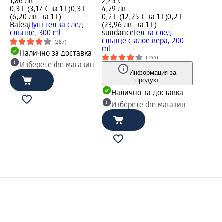
1,86 лв.
2,45 €
0,3 L (3,17 € за 1 L)
0,3 L
4,79 лв.
(6,20 лв. за 1 L)
0,2 L (12,25 € за 1 L)
0,2 L
2 L
Balea
Душ гел за след
(23,96 лв. за 1 L)
слънце, 300 ml
sundance
Гел за след
ска
слънце с алое вера, 200
(287)
ml
Налично за доставка
(144)
Изберете dm магазин
Информация за
а
продукт
н
Налично за доставка
Изберете dm магазин