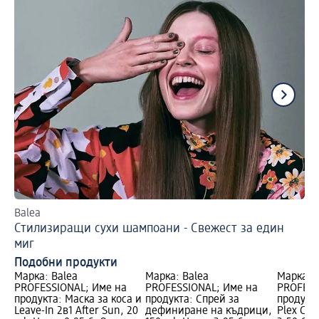
Balea
Ет
Стилизиращи сухи шампоани - Свежест за един
Сп
миг
Подобни продукти
Марка: Balea
Марка: Balea
Марка: 
PROFESSIONAL; Име на
PROFESSIONAL; Име на
PROFESS
продукта: Mаска за коса и
продукта: Спрей за
продукта
Leave-In 2в1 After Sun, 20
дефиниране на къдрици,
Plex Car