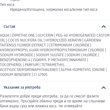
спрей
Тип коса:
Увредена/Изтощена, нормална коса/всеки тип коса
Състав
AQUA | DIMETHICONE | GLYCERIN | PEG-40 HYDROGENATED CASTOR
OIL | COCOS NUCIFERA OIL | HYDROLYZED KERATIN | GARDENIA
TAITENSIS FLOWER EXTRACT | CETRIMONIUM CHLORIDE |
HYDROXYPROPYL GUAR HYDROXYPROPYLTRIMONIUM CHLORIDE |
SODIUM HYDROXIDE | SODIUM SULFATE | SODIUM CHLORIDE |
BENZOPHENONE-4 | ISOAMYL P-METHOXYCINNAMATE |
TOCOPHEROL | PARFUM | TETRAMETHYL
ACETYLOCTAHYDRONAPHTHALENES | ALPHA-ISOMETHYL IONONE |
SODIUM BENZOATE | CI 47005.
Указания за употреба
Разклатете добре преди употреба, за да се смесят фазите
оптимално. Пръскайте обилно преди и по време на слънчеви
бани върху суха или влажна коса. Не отмивайте.