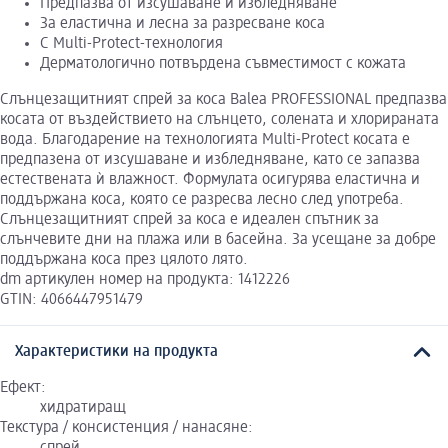
Предпазва от изсушаване и избледняване
За еластична и лесна за разресване коса
С Multi-Protect-технология
Дерматологично потвърдена съвместимост с кожата
Слънцезащитният спрей за коса Balea PROFESSIONAL предпазва
косата от въздействието на слънцето, солената и хлорираната
вода. Благодарение на технологията Multi-Protect косата е
предпазена от изсушаване и избледняване, като се запазва
естествената ѝ влажност. Формулата осигурява еластична и
поддържана коса, която се разресва лесно след употреба.
Слънцезащитният спрей за коса е идеален спътник за
слънчевите дни на плажа или в басейна. За усещане за добре
поддържана коса през цялото лято.
dm артикулен номер на продукта: 1412226
GTIN: 4066447951479
Характеристики на продукта
Ефект:
хидратиращ
Текстура / консистенция / нанасяне: