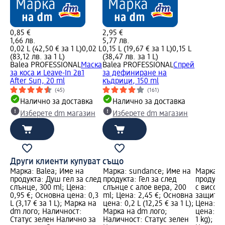
0,85 €
2,95 €
1,66 лв.
5,77 лв.
0,02 L (42,50 € за 1 L)
0,02 L
0,15 L (19,67 € за 1 L)
0,15 L
(83,12 лв. за 1 L)
(38,47 лв. за 1 L)
Balea PROFESSIONAL
Mаска
Balea PROFESSIONAL
Спрей
за коса и Leave-In 2в1
за дефиниране на
After Sun, 20 ml
къдрици, 150 ml
(45)
(161)
Налично за доставка
Налично за доставка
Изберете dm магазин
Изберете dm магазин
Други клиенти купуват също
Марка: Balea; Име на
Марка: sundance; Име на
Марка: 
продукта: Душ гел за след
продукта: Гел за след
продукта
а и
слънце, 300 ml; Цена:
слънце с алое вера, 200
с висока
20
0,95 €; Основна цена: 0,3
ml; Цена: 2,45 €; Основна
защита S
вна
L (3,17 € за 1 L); Марка на
цена: 0,2 L (12,25 € за 1 L);
Цена: 1,
1
dm лого; Наличност:
Марка на dm лого;
цена: 0,
Статус зелен Налично за
Наличност: Статус зелен
1 kg); М