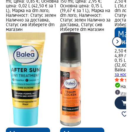
ml; Цена: 0,85 €; Основна
150 ml; Цена: 2,95 €;
2,50 €; 
цена: 0,02 L (42,50 € за 1
Основна цена: 0,15 L
L (16,67 
L); Марка на dm лого;
(19,67 € за 1 L); Марка на
dm лого
Наличност: Статус зелен
dm лого; Наличност:
Статус 
Налично за доставка,
Статус зелен Налично за
доставка
Статус сив Изберете dm
доставка, Статус сив
Изберет
магазин
Изберете dm магазин
2,50 €
4,89 лв.
0,15 L (1
(32,60 лв
Balea P
за коса 
Налич
Избе